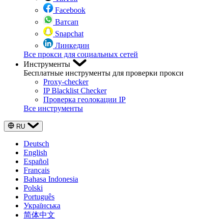
Facebook
Ватсап
Snapchat
Линкедин
Все прокси для социальных сетей
Инструменты
Бесплатные инструменты для проверки прокси
Proxy-checker
IP Blacklist Checker
Проверка геолокации IP
Все инструменты
RU
Deutsch
English
Español
Français
Bahasa Indonesia
Polski
Português
Українська
简体中文