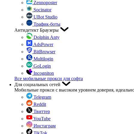
Zennoposter
Socinator
UBot Studio
Трафик-боты
Антидетект Браузеры
Dolphin Anty
AdsPower
BitBrowser
Multilogin
GoLogin
Incogniton
Все мобильные прокси для софта
Для социальных сетей
Мобильные прокси с высоким уровнем доверия, идеально
Telegram
Reddit
Твиттер
YouTube
Инстаграм
TikTok