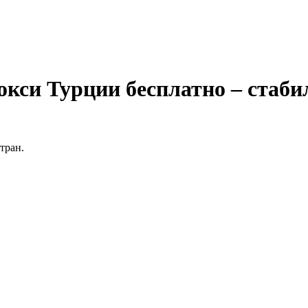
си Турции бесплатно – стабил
тран.