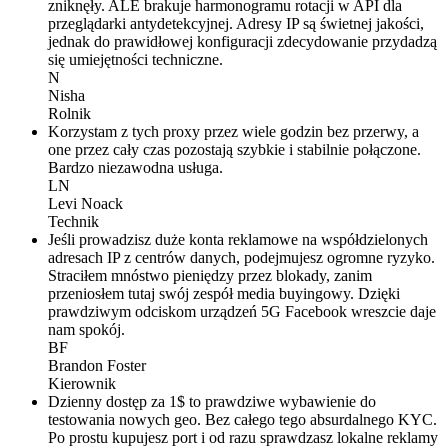
zniknęły. ALE brakuje harmonogramu rotacji w API dla
przeglądarki antydetekcyjnej. Adresy IP są świetnej jakości,
jednak do prawidłowej konfiguracji zdecydowanie przydadzą
się umiejętności techniczne.
N
Nisha
Rolnik
Korzystam z tych proxy przez wiele godzin bez przerwy, a
one przez cały czas pozostają szybkie i stabilnie połączone.
Bardzo niezawodna usługa.
LN
Levi Noack
Technik
Jeśli prowadzisz duże konta reklamowe na współdzielonych
adresach IP z centrów danych, podejmujesz ogromne ryzyko.
Straciłem mnóstwo pieniędzy przez blokady, zanim
przeniosłem tutaj swój zespół media buyingowy. Dzięki
prawdziwym odciskom urządzeń 5G Facebook wreszcie daje
nam spokój.
BF
Brandon Foster
Kierownik
Dzienny dostęp za 1$ to prawdziwe wybawienie do
testowania nowych geo. Bez całego tego absurdalnego KYC.
Po prostu kupujesz port i od razu sprawdzasz lokalne reklamy