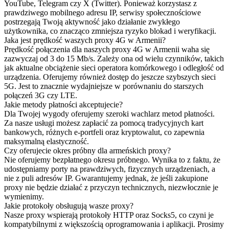
YouTube, Telegram czy X (Twitter). Ponieważ korzystasz z
prawdziwego mobilnego adresu IP, serwisy społecznościowe
postrzegają Twoją aktywność jako działanie zwykłego
użytkownika, co znacząco zmniejsza ryzyko blokad i weryfikacji.
Jaka jest prędkość waszych proxy 4G w Armenii?
Prędkość połączenia dla naszych proxy 4G w Armenii waha się
zazwyczaj od 3 do 15 Mb/s. Zależy ona od wielu czynników, takich
jak aktualne obciążenie sieci operatora komórkowego i odległość od
urządzenia. Oferujemy również dostęp do jeszcze szybszych sieci
5G. Jest to znacznie wydajniejsze w porównaniu do starszych
połączeń 3G czy LTE.
Jakie metody płatności akceptujecie?
Dla Twojej wygody oferujemy szeroki wachlarz metod płatności.
Za nasze usługi możesz zapłacić za pomocą tradycyjnych kart
bankowych, różnych e-portfeli oraz kryptowalut, co zapewnia
maksymalną elastyczność.
Czy oferujecie okres próbny dla armeńskich proxy?
Nie oferujemy bezpłatnego okresu próbnego. Wynika to z faktu, że
udostępniamy porty na prawdziwych, fizycznych urządzeniach, a
nie z puli adresów IP. Gwarantujemy jednak, że jeśli zakupione
proxy nie będzie działać z przyczyn technicznych, niezwłocznie je
wymienimy.
Jakie protokoły obsługują wasze proxy?
Nasze proxy wspierają protokoły HTTP oraz Socks5, co czyni je
kompatybilnymi z większością oprogramowania i aplikacji. Prosimy