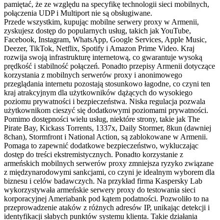
pamiętać, że ze względu na specyfikę technologii sieci mobilnych,
połączenia UDP i Multiport nie są obsługiwane.
Przede wszystkim, kupując mobilne serwery proxy w Armenii,
zyskujesz dostęp do popularnych usług, takich jak YouTube,
Facebook, Instagram, WhatsApp, Google Services, Apple Music,
Deezer, TikTok, Netflix, Spotify i Amazon Prime Video. Kraj
rozwija swoją infrastrukturę internetową, co gwarantuje wysoką
prędkość i stabilność połączeń. Ponadto przepisy Armenii dotyczące
korzystania z mobilnych serwerów proxy i anonimowego
przeglądania internetu pozostają stosunkowo łagodne, co czyni ten
kraj atrakcyjnym dla użytkowników dążących do wysokiego
poziomu prywatności i bezpieczeństwa. Niska regulacja pozwala
użytkownikom cieszyć się dodatkowymi poziomami prywatności.
Pomimo dostępności wielu usług, niektóre strony, takie jak The
Pirate Bay, Kickass Torrents, 1337x, Daily Stormer, 8kun (dawniej
8chan), Stormfront i National Action, są zablokowane w Armenii.
Pomaga to zapewnić dodatkowe bezpieczeństwo, wykluczając
dostęp do treści ekstremistycznych. Ponadto korzystanie z
armeńskich mobilnych serwerów proxy zmniejsza ryzyko związane
z międzynarodowymi sankcjami, co czyni je idealnym wyborem dla
biznesu i celów badawczych. Na przykład firma Kaspersky Lab
wykorzystywała armeńskie serwery proxy do testowania sieci
korporacyjnej Ameriabank pod kątem podatności. Pozwoliło to na
przeprowadzenie ataków z różnych adresów IP, unikając detekcji i
identyfikacji słabych punktów systemu klienta. Takie działania