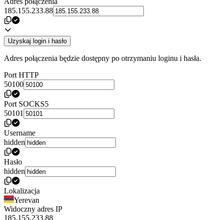
Adres połączenia
185.155.233.88
Uzyskaj login i hasło
Adres połączenia będzie dostępny po otrzymaniu loginu i hasła.
Port HTTP
50100
Port SOCKS5
50101
Username
hidden
Hasło
hidden
Lokalizacja
Yerevan
Widoczny adres IP
185.155.233.88