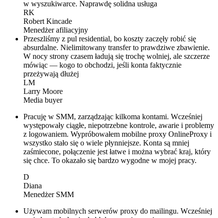
w wyszukiwarce. Naprawdę solidna usługa
RK
Robert Kincade
Menedżer afiliacyjny
Przeszliśmy z pul residential, bo koszty zaczęły robić się
absurdalne. Nielimitowany transfer to prawdziwe zbawienie.
W nocy strony czasem ładują się trochę wolniej, ale szczerze
mówiąc — kogo to obchodzi, jeśli konta faktycznie
przeżywają dłużej
LM
Larry Moore
Media buyer
Pracuję w SMM, zarządzając kilkoma kontami. Wcześniej
występowały ciągłe, niepotrzebne kontrole, awarie i problemy
z logowaniem. Wypróbowałem mobilne proxy OnlineProxy i
wszystko stało się o wiele płynniejsze. Konta są mniej
zaśmiecone, połączenie jest łatwe i można wybrać kraj, który
się chce. To okazało się bardzo wygodne w mojej pracy.
D
Diana
Menedżer SMM
Używam mobilnych serwerów proxy do mailingu. Wcześniej