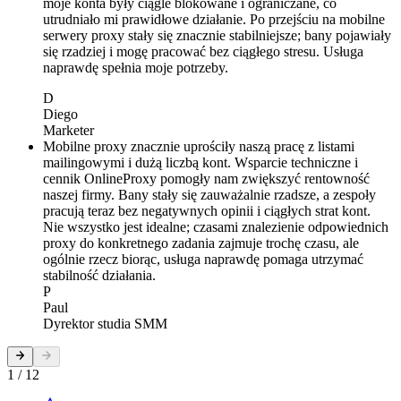
moje konta były ciągle blokowane i ograniczane, co
utrudniało mi prawidłowe działanie. Po przejściu na mobilne
serwery proxy stały się znacznie stabilniejsze; bany pojawiały
się rzadziej i mogę pracować bez ciągłego stresu. Usługa
naprawdę spełnia moje potrzeby.
D
Diego
Marketer
Mobilne proxy znacznie uprościły naszą pracę z listami
mailingowymi i dużą liczbą kont. Wsparcie techniczne i
cennik OnlineProxy pomogły nam zwiększyć rentowność
naszej firmy. Bany stały się zauważalnie rzadsze, a zespoły
pracują teraz bez negatywnych opinii i ciągłych strat kont.
Nie wszystko jest idealne; czasami znalezienie odpowiednich
proxy do konkretnego zadania zajmuje trochę czasu, ale
ogólnie rzecz biorąc, usługa naprawdę pomaga utrzymać
stabilność działania.
P
Paul
Dyrektor studia SMM
1 / 12