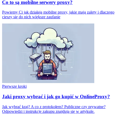
Co to są mobilne serwery proxy?
Powiemy Ci jak działają mobilne proxy, jakie mają zalety i dlaczego
cieszy się do nich większe zaufanie
Pierwsze kroki
Jaki proxy wybrać i jak go kupić w OnlineProxy?
Jak wybrać kraj? A co z protokołem? Publiczne czy prywatne?
Odpowiedzi i instrukcje zakupu znajdują się w artykule.