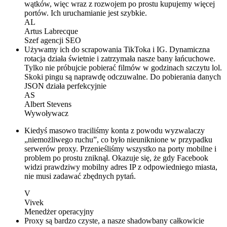
wątków, więc wraz z rozwojem po prostu kupujemy więcej
portów. Ich uruchamianie jest szybkie.
AL
Artus Labrecque
Szef agencji SEO
Używamy ich do scrapowania TikToka i IG. Dynamiczna
rotacja działa świetnie i zatrzymała nasze bany łańcuchowe.
Tylko nie próbujcie pobierać filmów w godzinach szczytu lol.
Skoki pingu są naprawdę odczuwalne. Do pobierania danych
JSON działa perfekcyjnie
AS
Albert Stevens
Wywoływacz
Kiedyś masowo traciliśmy konta z powodu wyzwalaczy
„niemożliwego ruchu”, co było nieuniknione w przypadku
serwerów proxy. Przenieśliśmy wszystko na porty mobilne i
problem po prostu zniknął. Okazuje się, że gdy Facebook
widzi prawdziwy mobilny adres IP z odpowiedniego miasta,
nie musi zadawać zbędnych pytań.
V
Vivek
Menedżer operacyjny
Proxy są bardzo czyste, a nasze shadowbany całkowicie