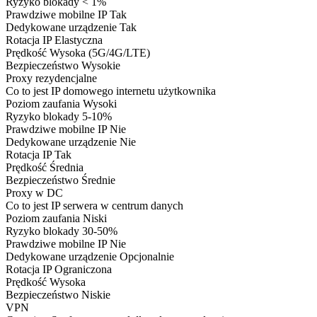
Ryzyko blokady
< 1%
Prawdziwe mobilne IP
Tak
Dedykowane urządzenie
Tak
Rotacja IP
Elastyczna
Prędkość
Wysoka (5G/4G/LTE)
Bezpieczeństwo
Wysokie
Proxy rezydencjalne
Co to jest
IP domowego internetu użytkownika
Poziom zaufania
Wysoki
Ryzyko blokady
5-10%
Prawdziwe mobilne IP
Nie
Dedykowane urządzenie
Nie
Rotacja IP
Tak
Prędkość
Średnia
Bezpieczeństwo
Średnie
Proxy w DC
Co to jest
IP serwera w centrum danych
Poziom zaufania
Niski
Ryzyko blokady
30-50%
Prawdziwe mobilne IP
Nie
Dedykowane urządzenie
Opcjonalnie
Rotacja IP
Ograniczona
Prędkość
Wysoka
Bezpieczeństwo
Niskie
VPN