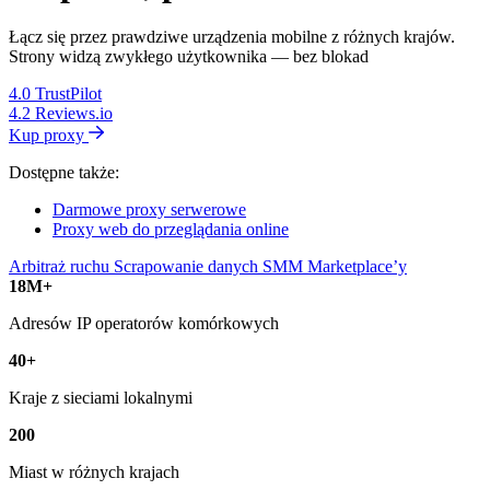
Łącz się przez prawdziwe urządzenia mobilne z różnych krajów.
Strony widzą zwykłego użytkownika — bez blokad
4.0
TrustPilot
4.2
Reviews.io
Kup proxy
Dostępne także:
Darmowe proxy serwerowe
Proxy web do przeglądania online
Arbitraż ruchu
Scrapowanie danych
SMM
Marketplace’y
18M+
Adresów IP operatorów komórkowych
40+
Kraje z sieciami lokalnymi
200
Miast w różnych krajach