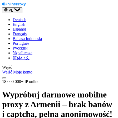
PL
Deutsch
English
Español
Français
Bahasa Indonesia
Português
Русский
Українська
简体中文
Wejść
Wejść
Moje konto
18 000 000+ IP online
Wypróbuj darmowe mobilne
proxy z Armenii – brak banów
i captcha, pełna anonimowość!