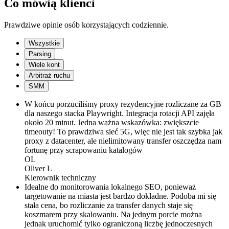
Co mówią klienci
Prawdziwe opinie osób korzystających codziennie.
Wszystkie
Parsing
Wiele kont
Arbitraż ruchu
SMM
W końcu porzuciliśmy proxy rezydencyjne rozliczane za GB
dla naszego stacka Playwright. Integracja rotacji API zajęła
około 20 minut. Jedna ważna wskazówka: zwiększcie
timeouty! To prawdziwa sieć 5G, więc nie jest tak szybka jak
proxy z datacenter, ale nielimitowany transfer oszczędza nam
fortunę przy scrapowaniu katalogów
OL
Oliver L
Kierownik techniczny
Idealne do monitorowania lokalnego SEO, ponieważ
targetowanie na miasta jest bardzo dokładne. Podoba mi się
stała cena, bo rozliczanie za transfer danych staje się
koszmarem przy skalowaniu. Na jednym porcie można
jednak uruchomić tylko ograniczoną liczbę jednoczesnych