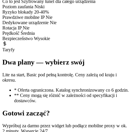
Co to jest
Szyfrowany tunel dla całego urządzenia
Poziom zaufania
Niski
Ryzyko blokady
20-40%
Prawdziwe mobilne IP
Nie
Dedykowane urządzenie
Nie
Rotacja IP
Nie
Prędkość
Średnia
Bezpieczeństwo
Wysokie
Taryfy
Dwa plany — wybierz swój
Lite na start, Basic pod pełną kontrolę. Ceny zależą od kraju i
okresu.
* Oferta ograniczona. Katalog synchronizowany co 6 godzin.
** Ceny mogą się różnić w zależności od specyfikacji i
dostawców.
Gotowi zacząć?
Wypróbuj za darmo przez widget lub podłącz mobilne proxy w ok.
2 minuty. Wsparcie 24/7.