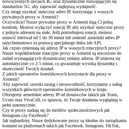
nowoczesnych sieciach 4G oraz dynamicznie rozwijającym się
standardzie 5G, aby zapewnić najlepszą wydajność.
Czy mogę uzyskać statyczny adres IP, korzystając z waszych
prywatnych proxy w Armenii?
Oczywiście! Nasze prywatne proxy w Armenii dają Ci pełną
kontrolę. Możesz wyłączyć rotację IP, aby uzyskać statyczne proxy
z jednym adresem na stałe. Jeśli potrzebujesz rotacji, możesz
ustawić interwał od 1 do 30 minut lub zmienić armeński adres IP
natychmiastowo za pomocą specjalnego linku lub API.
Jak często zmieniają się adresy IP w waszych rotacyjnych proxy?
Nasze współdzielone rotacyjne proxy w Armenii są stworzone do
zadań wymagających dynamicznej zmiany adresu. IP zmienia się
automatycznie co 2-5 minut, co gwarantuje wysoką dynamikę i
skuteczność Twoich działań.
Z jakich operatorów komórkowych korzystacie dla proxy w
Armenii?
Aby zapewnić szeroki zasięg i niezawodność, korzystamy z usług
wszystkich głównych operatorów komórkowych w kraju.
Oferujemy armeńskie adresy IP od dostawców takich jak Team,
Ucom oraz VivaCell, co sprawia, że Twoje działania wyglądają w
pełni autentycznie.
Czy te proxy nadają się do mediów społecznościowych jak
Instagram czy Facebook?
Jak najbardziej. Nasze dedykowane proxy są idealne do zarządzania
kontami na platformach takich jak Facebook, Instagram, TikTok,