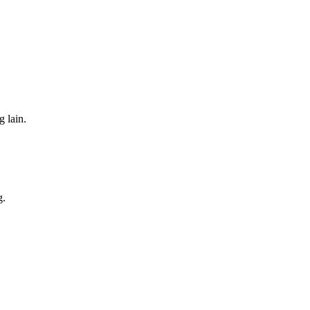
 lain.
g.