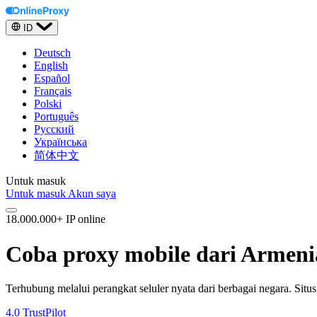
ID
Deutsch
English
Español
Français
Polski
Português
Русский
Українська
简体中文
Untuk masuk
Untuk masuk
Akun saya
18.000.000+ IP online
Coba proxy mobile dari Armeni
Terhubung melalui perangkat seluler nyata dari berbagai negara. Si
4.0
TrustPilot