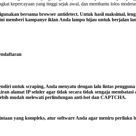
ngkat kepercayaan yang tinggi sejak awal, dan membantu lolos modera
a digunakan bersama browser antidetect. Untuk hasil maksimal, le
 ini memberi kampanye iklan Anda lampu hijau untuk berjalan lam
endaftaran
i untuk scraping, Anda menyatu dengan lalu lintas pengguna selu
ran alamat IP seluler agar tidak secara tidak sengaja membatas
l lebih mudah melewati perlindungan anti-bot dan CAPTCHA.
taan yang kompleks, atur software Anda agar meniru perilaku bro