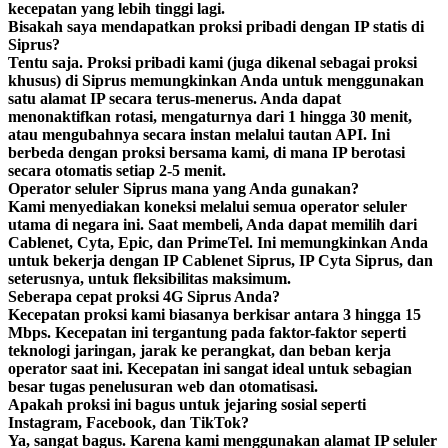
kecepatan yang lebih tinggi lagi.
Bisakah saya mendapatkan proksi pribadi dengan IP statis di
Siprus?
Tentu saja. Proksi pribadi kami (juga dikenal sebagai proksi
khusus) di Siprus memungkinkan Anda untuk menggunakan
satu alamat IP secara terus-menerus. Anda dapat
menonaktifkan rotasi, mengaturnya dari 1 hingga 30 menit,
atau mengubahnya secara instan melalui tautan API. Ini
berbeda dengan proksi bersama kami, di mana IP berotasi
secara otomatis setiap 2-5 menit.
Operator seluler Siprus mana yang Anda gunakan?
Kami menyediakan koneksi melalui semua operator seluler
utama di negara ini. Saat membeli, Anda dapat memilih dari
Cablenet, Cyta, Epic, dan PrimeTel. Ini memungkinkan Anda
untuk bekerja dengan IP Cablenet Siprus, IP Cyta Siprus, dan
seterusnya, untuk fleksibilitas maksimum.
Seberapa cepat proksi 4G Siprus Anda?
Kecepatan proksi kami biasanya berkisar antara 3 hingga 15
Mbps. Kecepatan ini tergantung pada faktor-faktor seperti
teknologi jaringan, jarak ke perangkat, dan beban kerja
operator saat ini. Kecepatan ini sangat ideal untuk sebagian
besar tugas penelusuran web dan otomatisasi.
Apakah proksi ini bagus untuk jejaring sosial seperti
Instagram, Facebook, dan TikTok?
Ya, sangat bagus. Karena kami menggunakan alamat IP seluler