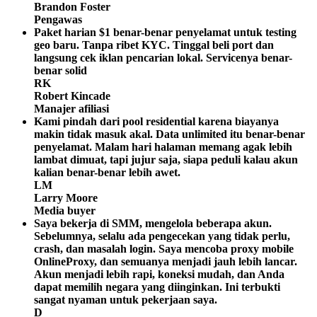
Brandon Foster
Pengawas
Paket harian $1 benar-benar penyelamat untuk testing
geo baru. Tanpa ribet KYC. Tinggal beli port dan
langsung cek iklan pencarian lokal. Servicenya benar-
benar solid
RK
Robert Kincade
Manajer afiliasi
Kami pindah dari pool residential karena biayanya
makin tidak masuk akal. Data unlimited itu benar-benar
penyelamat. Malam hari halaman memang agak lebih
lambat dimuat, tapi jujur saja, siapa peduli kalau akun
kalian benar-benar lebih awet.
LM
Larry Moore
Media buyer
Saya bekerja di SMM, mengelola beberapa akun.
Sebelumnya, selalu ada pengecekan yang tidak perlu,
crash, dan masalah login. Saya mencoba proxy mobile
OnlineProxy, dan semuanya menjadi jauh lebih lancar.
Akun menjadi lebih rapi, koneksi mudah, dan Anda
dapat memilih negara yang diinginkan. Ini terbukti
sangat nyaman untuk pekerjaan saya.
D