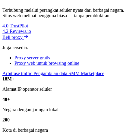
Terhubung melalui perangkat seluler nyata dari berbagai negara.
Situs web melihat pengguna biasa — tanpa pemblokiran
4.0
TrustPilot
4.2
Reviews.io
Beli proxy
Juga tersedia:
Proxy server gratis
Proxy web untuk browsing online
Arbitrase traffic
Pengambilan data
SMM
Marketplace
18M+
Alamat IP operator seluler
40+
Negara dengan jaringan lokal
200
Kota di berbagai negara