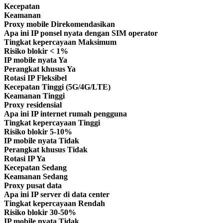
Kecepatan
Keamanan
Proxy mobile
Direkomendasikan
Apa ini
IP ponsel nyata dengan SIM operator
Tingkat kepercayaan
Maksimum
Risiko blokir
< 1%
IP mobile nyata
Ya
Perangkat khusus
Ya
Rotasi IP
Fleksibel
Kecepatan
Tinggi (5G/4G/LTE)
Keamanan
Tinggi
Proxy residensial
Apa ini
IP internet rumah pengguna
Tingkat kepercayaan
Tinggi
Risiko blokir
5-10%
IP mobile nyata
Tidak
Perangkat khusus
Tidak
Rotasi IP
Ya
Kecepatan
Sedang
Keamanan
Sedang
Proxy pusat data
Apa ini
IP server di data center
Tingkat kepercayaan
Rendah
Risiko blokir
30-50%
IP mobile nyata
Tidak