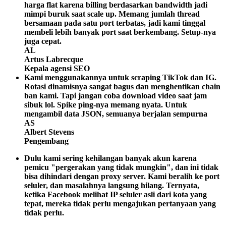
harga flat karena billing berdasarkan bandwidth jadi
mimpi buruk saat scale up. Memang jumlah thread
bersamaan pada satu port terbatas, jadi kami tinggal
membeli lebih banyak port saat berkembang. Setup-nya
juga cepat.
AL
Artus Labrecque
Kepala agensi SEO
Kami menggunakannya untuk scraping TikTok dan IG.
Rotasi dinamisnya sangat bagus dan menghentikan chain
ban kami. Tapi jangan coba download video saat jam
sibuk lol. Spike ping-nya memang nyata. Untuk
mengambil data JSON, semuanya berjalan sempurna
AS
Albert Stevens
Pengembang
Dulu kami sering kehilangan banyak akun karena
pemicu "pergerakan yang tidak mungkin", dan ini tidak
bisa dihindari dengan proxy server. Kami beralih ke port
seluler, dan masalahnya langsung hilang. Ternyata,
ketika Facebook melihat IP seluler asli dari kota yang
tepat, mereka tidak perlu mengajukan pertanyaan yang
tidak perlu.