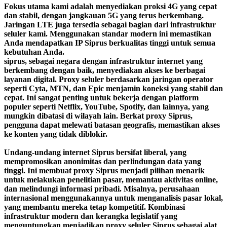
Fokus utama kami adalah menyediakan proksi 4G yang cepat
dan stabil, dengan jangkauan 5G yang terus berkembang.
Jaringan LTE juga tersedia sebagai bagian dari infrastruktur
seluler kami. Menggunakan standar modern ini memastikan
Anda mendapatkan IP Siprus berkualitas tinggi untuk semua
kebutuhan Anda.
siprus, sebagai negara dengan infrastruktur internet yang
berkembang dengan baik, menyediakan akses ke berbagai
layanan digital. Proxy seluler berdasarkan jaringan operator
seperti Cyta, MTN, dan Epic menjamin koneksi yang stabil dan
cepat. Ini sangat penting untuk bekerja dengan platform
populer seperti Netflix, YouTube, Spotify, dan lainnya, yang
mungkin dibatasi di wilayah lain. Berkat proxy Siprus,
pengguna dapat melewati batasan geografis, memastikan akses
ke konten yang tidak diblokir.
Undang-undang internet Siprus bersifat liberal, yang
mempromosikan anonimitas dan perlindungan data yang
tinggi. Ini membuat proxy Siprus menjadi pilihan menarik
untuk melakukan penelitian pasar, memantau aktivitas online,
dan melindungi informasi pribadi. Misalnya, perusahaan
internasional menggunakannya untuk menganalisis pasar lokal,
yang membantu mereka tetap kompetitif. Kombinasi
infrastruktur modern dan kerangka legislatif yang
menguntungkan menjadikan proxy seluler Siprus sebagai alat