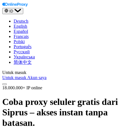
ID
Deutsch
English
Español
Français
Polski
Português
Русский
Українська
简体中文
Untuk masuk
Untuk masuk
Akun saya
18.000.000+ IP online
Coba proxy seluler gratis dari
Siprus – akses instan tanpa
batasan.