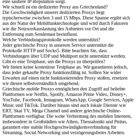
eine saubere IP-Reputation sorgt.
Wie schnell ist ein dedizierter Proxy aus Griechenland?
Die Geschwindigkeit unserer dedizierten Proxys liegt
typischerweise zwischen 3 und 15 Mbps. Diese Spanne ergibt sich
aus der Natur der Mobilfunktechnologie und wird durch Faktoren
wie die Netzwerkauslastung des Anbieters vor Ort und die
Entfernung zum Sendemast beeinflusst.
Welche Verbindungsprotokolle werden unterstützt?
Jeder griechische Proxy in unserem Service unterstützt die
Protokolle HTTP und Socks5. Bitte beachten Sie, dass
Verbindungen über UDP und Multiport nicht unterstützt werden.
Gibt es eine Testphase, um die Proxys zu überprüfen?
Wir bieten keine kostenlose Testphase an. Wir garantieren jedoch,
dass jeder gekaufte Proxy funktionsfähig ist. Sollten Sie wider
Erwarten auf einen nicht funktionierenden Proxy stoßen, ersetzen
wir diesen selbstverständlich umgehend.
Griechische mobile Proxys ermöglichen den Zugriff auf beliebte
Plattformen wie Netflix, Spotify, Amazon Prime Video, Disney+,
YouTube, Facebook, Instagram, WhatsApp, Google Services, Apple
Music und TikTok. Darüber hinaus sind auch lokale Dienste wie
ERT, Skai TV, Mega Channel und andere griechische Online-
Plattformen verfügbar. Die weite Verbreitung des mobilen Internets,
insbesondere in Großstädten wie Athen, Thessaloniki und Piräus,
garantiert eine stabile Hochgeschwindigkeitsverbindung für
Streaming, Social Networking und verzögerungsfreies Arbeiten.