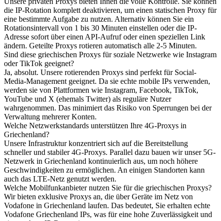
Unsere privaten Proxys bieten Ihnen die volle Kontrolle. Sie können
die IP-Rotation komplett deaktivieren, um einen statischen Proxy für
eine bestimmte Aufgabe zu nutzen. Alternativ können Sie ein
Rotationsintervall von 1 bis 30 Minuten einstellen oder die IP-
Adresse sofort über einen API-Aufruf oder einen speziellen Link
ändern. Geteilte Proxys rotieren automatisch alle 2-5 Minuten.
Sind diese griechischen Proxys für soziale Netzwerke wie Instagram
oder TikTok geeignet?
Ja, absolut. Unsere rotierenden Proxys sind perfekt für Social-
Media-Management geeignet. Da sie echte mobile IPs verwenden,
werden sie von Plattformen wie Instagram, Facebook, TikTok,
YouTube und X (ehemals Twitter) als reguläre Nutzer
wahrgenommen. Das minimiert das Risiko von Sperrungen bei der
Verwaltung mehrerer Konten.
Welche Netzwerkstandards unterstützen Ihre 4G-Proxys in
Griechenland?
Unsere Infrastruktur konzentriert sich auf die Bereitstellung
schneller und stabiler 4G-Proxys. Parallel dazu bauen wir unser 5G-
Netzwerk in Griechenland kontinuierlich aus, um noch höhere
Geschwindigkeiten zu ermöglichen. An einigen Standorten kann
auch das LTE-Netz genutzt werden.
Welche Mobilfunkanbieter nutzen Sie für die griechischen Proxys?
Wir bieten exklusive Proxys an, die über Geräte im Netz von
Vodafone in Griechenland laufen. Das bedeutet, Sie erhalten echte
Vodafone Griechenland IPs, was für eine hohe Zuverlässigkeit und