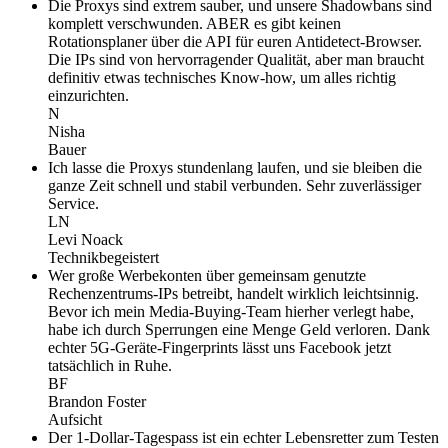
Die Proxys sind extrem sauber, und unsere Shadowbans sind
komplett verschwunden. ABER es gibt keinen
Rotationsplaner über die API für euren Antidetect-Browser.
Die IPs sind von hervorragender Qualität, aber man braucht
definitiv etwas technisches Know-how, um alles richtig
einzurichten.
N
Nisha
Bauer
Ich lasse die Proxys stundenlang laufen, und sie bleiben die
ganze Zeit schnell und stabil verbunden. Sehr zuverlässiger
Service.
LN
Levi Noack
Technikbegeistert
Wer große Werbekonten über gemeinsam genutzte
Rechenzentrums-IPs betreibt, handelt wirklich leichtsinnig.
Bevor ich mein Media-Buying-Team hierher verlegt habe,
habe ich durch Sperrungen eine Menge Geld verloren. Dank
echter 5G-Geräte-Fingerprints lässt uns Facebook jetzt
tatsächlich in Ruhe.
BF
Brandon Foster
Aufsicht
Der 1-Dollar-Tagespass ist ein echter Lebensretter zum Testen