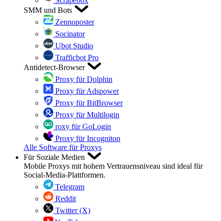
Scrapebox
SMM und Bots
Zennoposter
Socinator
Ubot Studio
Trafficbot Pro
Antidetect-Browser
Proxy für Dolphin
Proxy für Adspower
Proxy für BitBrowser
Proxy für Multilogin
roxy für GoLogin
Proxy für Incogniton
Alle Software für Proxys
Für Soziale Medien
Mobile Proxys mit hohem Vertrauensniveau sind ideal für
Social-Media-Plattformen.
Telegram
Reddit
Twitter (X)