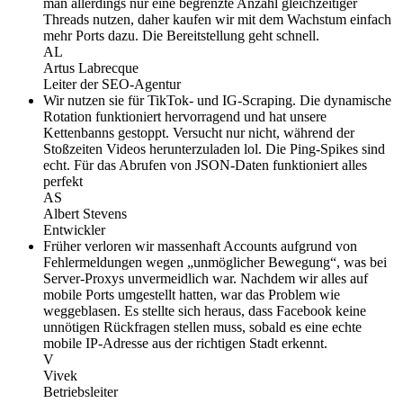
man allerdings nur eine begrenzte Anzahl gleichzeitiger
Threads nutzen, daher kaufen wir mit dem Wachstum einfach
mehr Ports dazu. Die Bereitstellung geht schnell.
AL
Artus Labrecque
Leiter der SEO-Agentur
Wir nutzen sie für TikTok- und IG-Scraping. Die dynamische
Rotation funktioniert hervorragend und hat unsere
Kettenbanns gestoppt. Versucht nur nicht, während der
Stoßzeiten Videos herunterzuladen lol. Die Ping-Spikes sind
echt. Für das Abrufen von JSON-Daten funktioniert alles
perfekt
AS
Albert Stevens
Entwickler
Früher verloren wir massenhaft Accounts aufgrund von
Fehlermeldungen wegen „unmöglicher Bewegung“, was bei
Server-Proxys unvermeidlich war. Nachdem wir alles auf
mobile Ports umgestellt hatten, war das Problem wie
weggeblasen. Es stellte sich heraus, dass Facebook keine
unnötigen Rückfragen stellen muss, sobald es eine echte
mobile IP-Adresse aus der richtigen Stadt erkennt.
V
Vivek
Betriebsleiter