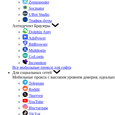
Zennoposter
Socinator
UBot Studio
Трафик-боты
Антидетект Браузеры
Dolphin Anty
AdsPower
BitBrowser
Multilogin
GoLogin
Incogniton
Все мобильные прокси для софта
Для социальных сетей
Мобильные прокси с высоким уровнем доверия, идеально
Telegram
Reddit
Твиттер
YouTube
Инстаграм
TikTok