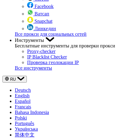
Facebook
Ватсап
Snapchat
Линкедин
Все прокси для социальных сетей
Инструменты
Бесплатные инструменты для проверки прокси
Proxy-checker
IP Blacklist Checker
Проверка геолокации IP
Все инструменты
RU
Deutsch
English
Español
Français
Bahasa Indonesia
Polski
Português
Українська
简体中文