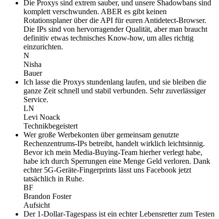
Die Proxys sind extrem sauber, und unsere Shadowbans sind
komplett verschwunden. ABER es gibt keinen
Rotationsplaner über die API für euren Antidetect-Browser.
Die IPs sind von hervorragender Qualität, aber man braucht
definitiv etwas technisches Know-how, um alles richtig
einzurichten.
N
Nisha
Bauer
Ich lasse die Proxys stundenlang laufen, und sie bleiben die
ganze Zeit schnell und stabil verbunden. Sehr zuverlässiger
Service.
LN
Levi Noack
Technikbegeistert
Wer große Werbekonten über gemeinsam genutzte
Rechenzentrums-IPs betreibt, handelt wirklich leichtsinnig.
Bevor ich mein Media-Buying-Team hierher verlegt habe,
habe ich durch Sperrungen eine Menge Geld verloren. Dank
echter 5G-Geräte-Fingerprints lässt uns Facebook jetzt
tatsächlich in Ruhe.
BF
Brandon Foster
Aufsicht
Der 1-Dollar-Tagespass ist ein echter Lebensretter zum Testen