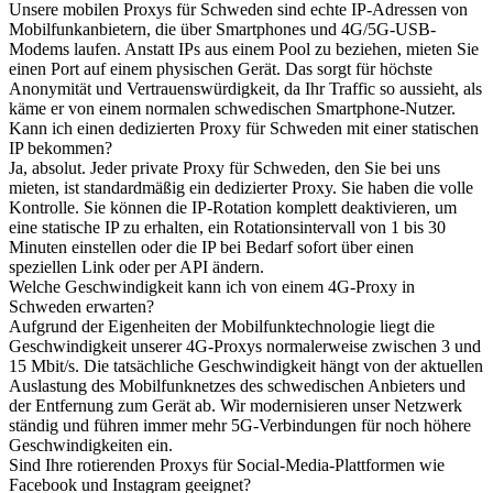
Unsere mobilen Proxys für Schweden sind echte IP-Adressen von
Mobilfunkanbietern, die über Smartphones und 4G/5G-USB-
Modems laufen. Anstatt IPs aus einem Pool zu beziehen, mieten Sie
einen Port auf einem physischen Gerät. Das sorgt für höchste
Anonymität und Vertrauenswürdigkeit, da Ihr Traffic so aussieht, als
käme er von einem normalen schwedischen Smartphone-Nutzer.
Kann ich einen dedizierten Proxy für Schweden mit einer statischen
IP bekommen?
Ja, absolut. Jeder private Proxy für Schweden, den Sie bei uns
mieten, ist standardmäßig ein dedizierter Proxy. Sie haben die volle
Kontrolle. Sie können die IP-Rotation komplett deaktivieren, um
eine statische IP zu erhalten, ein Rotationsintervall von 1 bis 30
Minuten einstellen oder die IP bei Bedarf sofort über einen
speziellen Link oder per API ändern.
Welche Geschwindigkeit kann ich von einem 4G-Proxy in
Schweden erwarten?
Aufgrund der Eigenheiten der Mobilfunktechnologie liegt die
Geschwindigkeit unserer 4G-Proxys normalerweise zwischen 3 und
15 Mbit/s. Die tatsächliche Geschwindigkeit hängt von der aktuellen
Auslastung des Mobilfunknetzes des schwedischen Anbieters und
der Entfernung zum Gerät ab. Wir modernisieren unser Netzwerk
ständig und führen immer mehr 5G-Verbindungen für noch höhere
Geschwindigkeiten ein.
Sind Ihre rotierenden Proxys für Social-Media-Plattformen wie
Facebook und Instagram geeignet?