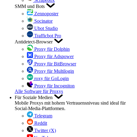
Scrapebox
SMM und Bots
Zennoposter
Socinator
Ubot Studio
Trafficbot Pro
Antidetect-Browser
Proxy für Dolphin
Proxy für Adspower
Proxy für BitBrowser
Proxy für Multilogin
roxy für GoLogin
Proxy für Incogniton
Alle Software für Proxys
Für Soziale Medien
Mobile Proxys mit hohem Vertrauensniveau sind ideal für
Social-Media-Plattformen.
Telegram
Reddit
Twitter (X)