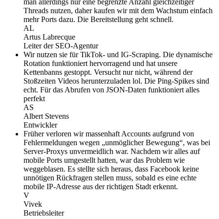
man allerdings nur eine begrenzte Anzahl gleichzeitiger
Threads nutzen, daher kaufen wir mit dem Wachstum einfach
mehr Ports dazu. Die Bereitstellung geht schnell.
AL
Artus Labrecque
Leiter der SEO-Agentur
Wir nutzen sie für TikTok- und IG-Scraping. Die dynamische
Rotation funktioniert hervorragend und hat unsere
Kettenbanns gestoppt. Versucht nur nicht, während der
Stoßzeiten Videos herunterzuladen lol. Die Ping-Spikes sind
echt. Für das Abrufen von JSON-Daten funktioniert alles
perfekt
AS
Albert Stevens
Entwickler
Früher verloren wir massenhaft Accounts aufgrund von
Fehlermeldungen wegen „unmöglicher Bewegung“, was bei
Server-Proxys unvermeidlich war. Nachdem wir alles auf
mobile Ports umgestellt hatten, war das Problem wie
weggeblasen. Es stellte sich heraus, dass Facebook keine
unnötigen Rückfragen stellen muss, sobald es eine echte
mobile IP-Adresse aus der richtigen Stadt erkennt.
V
Vivek
Betriebsleiter