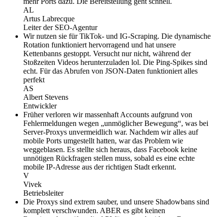
mehr Ports dazu. Die Bereitstellung geht schnell.
AL
Artus Labrecque
Leiter der SEO-Agentur
Wir nutzen sie für TikTok- und IG-Scraping. Die dynamische
Rotation funktioniert hervorragend und hat unsere
Kettenbanns gestoppt. Versucht nur nicht, während der
Stoßzeiten Videos herunterzuladen lol. Die Ping-Spikes sind
echt. Für das Abrufen von JSON-Daten funktioniert alles
perfekt
AS
Albert Stevens
Entwickler
Früher verloren wir massenhaft Accounts aufgrund von
Fehlermeldungen wegen „unmöglicher Bewegung“, was bei
Server-Proxys unvermeidlich war. Nachdem wir alles auf
mobile Ports umgestellt hatten, war das Problem wie
weggeblasen. Es stellte sich heraus, dass Facebook keine
unnötigen Rückfragen stellen muss, sobald es eine echte
mobile IP-Adresse aus der richtigen Stadt erkennt.
V
Vivek
Betriebsleiter
Die Proxys sind extrem sauber, und unsere Shadowbans sind
komplett verschwunden. ABER es gibt keinen