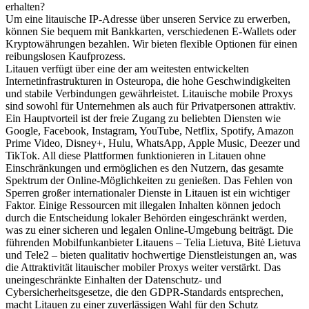
erhalten?
Um eine litauische IP-Adresse über unseren Service zu erwerben,
können Sie bequem mit Bankkarten, verschiedenen E-Wallets oder
Kryptowährungen bezahlen. Wir bieten flexible Optionen für einen
reibungslosen Kaufprozess.
Litauen verfügt über eine der am weitesten entwickelten
Internetinfrastrukturen in Osteuropa, die hohe Geschwindigkeiten
und stabile Verbindungen gewährleistet. Litauische mobile Proxys
sind sowohl für Unternehmen als auch für Privatpersonen attraktiv.
Ein Hauptvorteil ist der freie Zugang zu beliebten Diensten wie
Google, Facebook, Instagram, YouTube, Netflix, Spotify, Amazon
Prime Video, Disney+, Hulu, WhatsApp, Apple Music, Deezer und
TikTok. All diese Plattformen funktionieren in Litauen ohne
Einschränkungen und ermöglichen es den Nutzern, das gesamte
Spektrum der Online-Möglichkeiten zu genießen. Das Fehlen von
Sperren großer internationaler Dienste in Litauen ist ein wichtiger
Faktor. Einige Ressourcen mit illegalen Inhalten können jedoch
durch die Entscheidung lokaler Behörden eingeschränkt werden,
was zu einer sicheren und legalen Online-Umgebung beiträgt. Die
führenden Mobilfunkanbieter Litauens – Telia Lietuva, Bitė Lietuva
und Tele2 – bieten qualitativ hochwertige Dienstleistungen an, was
die Attraktivität litauischer mobiler Proxys weiter verstärkt. Das
uneingeschränkte Einhalten der Datenschutz- und
Cybersicherheitsgesetze, die den GDPR-Standards entsprechen,
macht Litauen zu einer zuverlässigen Wahl für den Schutz