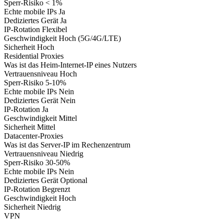
Sperr-Risiko
< 1%
Echte mobile IPs
Ja
Dediziertes Gerät
Ja
IP-Rotation
Flexibel
Geschwindigkeit
Hoch (5G/4G/LTE)
Sicherheit
Hoch
Residential Proxies
Was ist das
Heim-Internet-IP eines Nutzers
Vertrauensniveau
Hoch
Sperr-Risiko
5-10%
Echte mobile IPs
Nein
Dediziertes Gerät
Nein
IP-Rotation
Ja
Geschwindigkeit
Mittel
Sicherheit
Mittel
Datacenter-Proxies
Was ist das
Server-IP im Rechenzentrum
Vertrauensniveau
Niedrig
Sperr-Risiko
30-50%
Echte mobile IPs
Nein
Dediziertes Gerät
Optional
IP-Rotation
Begrenzt
Geschwindigkeit
Hoch
Sicherheit
Niedrig
VPN