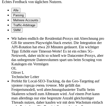
Echtes Feedback von täglichen Nutzern.
Alle
Parsing
Mehrere Accounts
Traffic-Arbitrage
SMM
Wir haben endlich die Residential-Proxys mit Abrechnung pro
GB für unseren Playwright-Stack ersetzt. Die Integration der
API-Rotation hat etwa 20 Minuten gedauert. Ein wichtiger
Tipp: Erhöht eure Timeout-Werte! Es ist ein echtes 5G-
Netzwerk, daher nicht so schnell wie Datacenter-Proxys, aber
das unbegrenzte Datenvolumen spart uns beim Scraping von
Katalogen ein Vermögen
OL
Oliver L
Technischer Leiter
Perfekt für Local-SEO-Tracking, da das Geo-Targeting auf
уровне города очень точное. Mir gefällt das
Festpreismodell, weil abrechnungsbasierter Traffic beim
Skalieren schnell zum Albtraum wird. Auf einem Port kann
man allerdings nur eine begrenzte Anzahl gleichzeitiger
Threads nutzen, daher kaufen wir mit dem Wachstum einfach