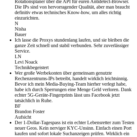
Rotationsplaner über die API für euren Antidetect-Browser.
Die IPs sind von hervorragender Qualität, aber man braucht
definitiv etwas technisches Know-how, um alles richtig
einzurichten.
N
Nisha
Bauer
Ich lasse die Proxys stundenlang laufen, und sie bleiben die
ganze Zeit schnell und stabil verbunden. Sehr zuverlässiger
Service.
LN
Levi Noack
Technikbegeistert
Wer große Werbekonten über gemeinsam genutzte
Rechenzentrums-IPs betreibt, handelt wirklich leichtsinnig.
Bevor ich mein Media-Buying-Team hierher verlegt habe,
habe ich durch Sperrungen eine Menge Geld verloren. Dank
echter 5G-Geräte-Fingerprints lässt uns Facebook jetzt
tatsächlich in Ruhe.
BF
Brandon Foster
Aufsicht
Der 1-Dollar-Tagespass ist ein echter Lebensretter zum Testen
neuer Geos. Kein nerviger KYC-Unsinn. Einfach einen Port
kaufen und sofort lokale Suchanzeigen prüfen. Wirklich ein