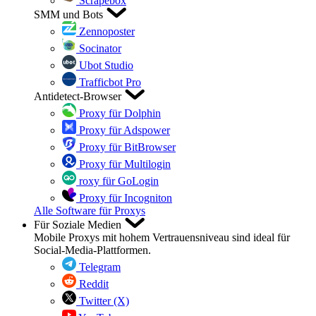
Scrapebox
SMM und Bots
Zennoposter
Socinator
Ubot Studio
Trafficbot Pro
Antidetect-Browser
Proxy für Dolphin
Proxy für Adspower
Proxy für BitBrowser
Proxy für Multilogin
roxy für GoLogin
Proxy für Incogniton
Alle Software für Proxys
Für Soziale Medien
Mobile Proxys mit hohem Vertrauensniveau sind ideal für
Social-Media-Plattformen.
Telegram
Reddit
Twitter (X)