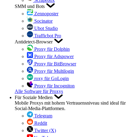
Scrapebox
SMM und Bots
Zennoposter
Socinator
Ubot Studio
Trafficbot Pro
Antidetect-Browser
Proxy für Dolphin
Proxy für Adspower
Proxy für BitBrowser
Proxy für Multilogin
roxy für GoLogin
Proxy für Incogniton
Alle Software für Proxys
Für Soziale Medien
Mobile Proxys mit hohem Vertrauensniveau sind ideal für
Social-Media-Plattformen.
Telegram
Reddit
Twitter (X)