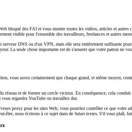
 Web bloqué des FAI et vous montre toutes les vidéos, articles et autres
rement visible pour l'ensemble des travailleurs, freelances et autres me
'un serveur DNS ou d'un VPN, mais elle sera entièrement suffisante pour
yeur. La seule chose importante est de s'assurer que votre patron ne vo
sation, vous savez certainement que chaque grand, et même moyen, cent
du réseau et de former un cercle vicieux. En conséquence, cela conduit à
 si vous regardez YouTube ou travaillez dur.
urs proxy pour les sites Web, vous pourriez contrôler ce que votre admi
tre, nous écrirons à ce sujet dans de futurs textes. S'il vous plaît, fait
aux