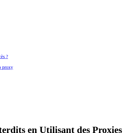
cès ?
b proxy
rdits en Utilisant des Proxies