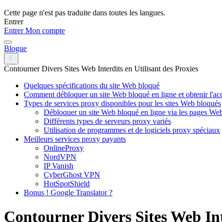
Cette page n'est pas traduite dans toutes les langues.
Entrer
Entrer
Mon compte
Blogue
Contourner Divers Sites Web Interdits en Utilisant des Proxies
Quelques spécifications du site Web bloqué
Comment débloquer un site Web bloqué en ligne et obtenir l'ac
Types de services proxy disponibles pour les sites Web bloqués
Débloquer un site Web bloqué en ligne via les pages We
Différents types de serveurs proxy variés
Utilisation de programmes et de logiciels proxy spéciaux
Meilleurs services proxy payants
OnlineProxy
NordVPN
IP Vanish
CyberGhost VPN
HotSpotShield
Bonus ! Google Translator ?
Contourner Divers Sites Web Inte