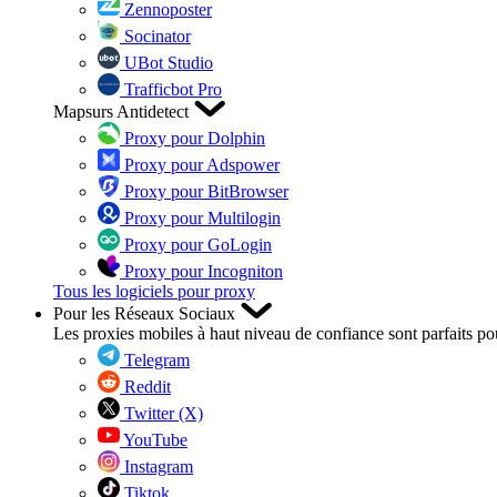
Zennoposter
Socinator
UBot Studio
Trafficbot Pro
Mapsurs Antidetect
Proxy pour Dolphin
Proxy pour Adspower
Proxy pour BitBrowser
Proxy pour Multilogin
Proxy pour GoLogin
Proxy pour Incogniton
Tous les logiciels pour proxy
Pour les Réseaux Sociaux
Les proxies mobiles à haut niveau de confiance sont parfaits po
Telegram
Reddit
Twitter (X)
YouTube
Instagram
Tiktok