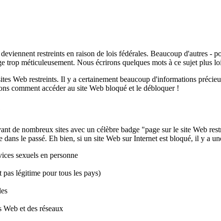
x deviennent restreints en raison de lois fédérales. Beaucoup d'autres - 
ge trop méticuleusement. Nous écrirons quelques mots à ce sujet plus lo
ites Web restreints. Il y a certainement beaucoup d'informations précieus
rons comment accéder au site Web bloqué et le débloquer !
é
vant de nombreux sites avec un célèbre badge "page sur le site Web res
dans le passé. Eh bien, si un site Web sur Internet est bloqué, il y a une
vices sexuels en personne
t pas légitime pour tous les pays)
les
es Web et des réseaux