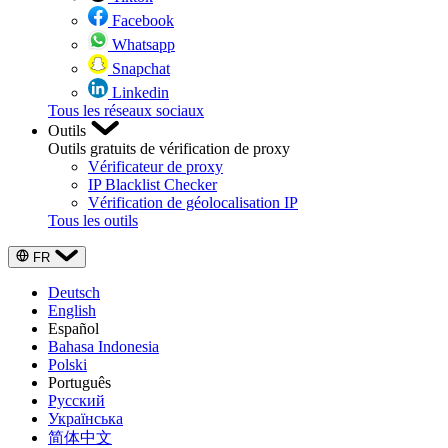
Facebook
Whatsapp
Snapchat
Linkedin
Tous les réseaux sociaux
Outils
Outils gratuits de vérification de proxy
Vérificateur de proxy
IP Blacklist Checker
Vérification de géolocalisation IP
Tous les outils
FR
Deutsch
English
Español
Bahasa Indonesia
Polski
Português
Русский
Українська
简体中文