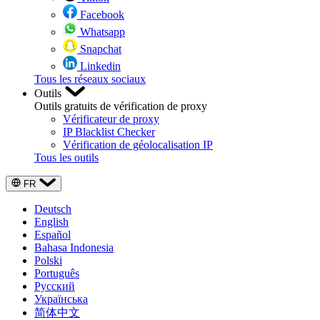
Facebook
Whatsapp
Snapchat
Linkedin
Tous les réseaux sociaux
Outils
Outils gratuits de vérification de proxy
Vérificateur de proxy
IP Blacklist Checker
Vérification de géolocalisation IP
Tous les outils
FR
Deutsch
English
Español
Bahasa Indonesia
Polski
Português
Русский
Українська
简体中文