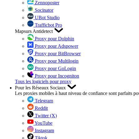
Zennoposter
Socinator
UBot Studio
Trafficbot Pro
Mapsurs Antidetect
Proxy pour Dolphin
Proxy pour Adspower
Proxy pour BitBrowser
Proxy pour Multilogin
Proxy pour GoLogin
Proxy pour Incogniton
Tous les logiciels pour proxy
Pour les Réseaux Sociaux
Les proxies mobiles à haut niveau de confiance sont parfaits po
Telegram
Reddit
Twitter (X)
YouTube
Instagram
Tiktok