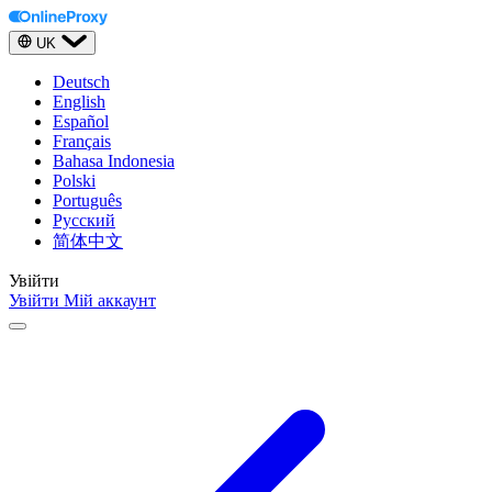
UK
Deutsch
English
Español
Français
Bahasa Indonesia
Polski
Português
Русский
简体中文
Увійти
Увійти
Мій аккаунт