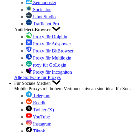
Zennoposter
Socinator
Ubot Studio
Trafficbot Pro
Antidetect-Browser
Proxy für Dolphin
Proxy für Adspower
Proxy für BitBrowser
Proxy für Multilogin
roxy für GoLogin
Proxy für Incogniton
Alle Software für Proxys
Für Soziale Medien
Mobile Proxys mit hohem Vertrauensniveau sind ideal für Soci
Telegram
Reddit
Twitter (X)
YouTube
Instagram
Tiktok