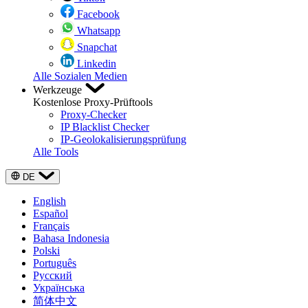
Facebook
Whatsapp
Snapchat
Linkedin
Alle Sozialen Medien
Werkzeuge
Kostenlose Proxy-Prüftools
Proxy-Checker
IP Blacklist Checker
IP-Geolokalisierungsprüfung
Alle Tools
DE
English
Español
Français
Bahasa Indonesia
Polski
Português
Русский
Українська
简体中文