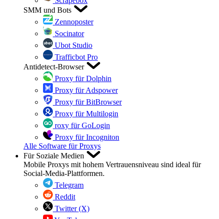
Scrapebox
SMM und Bots
Zennoposter
Socinator
Ubot Studio
Trafficbot Pro
Antidetect-Browser
Proxy für Dolphin
Proxy für Adspower
Proxy für BitBrowser
Proxy für Multilogin
roxy für GoLogin
Proxy für Incogniton
Alle Software für Proxys
Für Soziale Medien
Mobile Proxys mit hohem Vertrauensniveau sind ideal für
Social-Media-Plattformen.
Telegram
Reddit
Twitter (X)