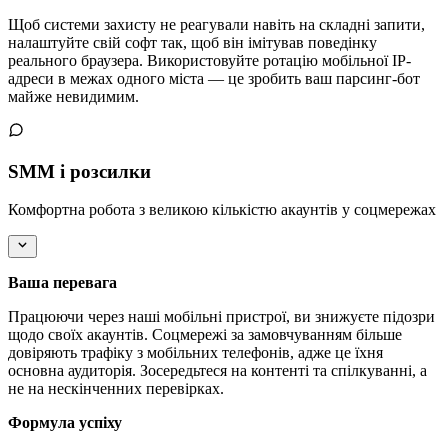
Щоб системи захисту не реагували навіть на складні запити,
налаштуйте свій софт так, щоб він імітував поведінку
реального браузера. Використовуйте ротацію мобільної IP-
адреси в межах одного міста — це зробить ваш парсинг-бот
майже невидимим.
SMM і розсилки
Комфортна робота з великою кількістю акаунтів у соцмережах
Ваша перевага
Працюючи через наші мобільні пристрої, ви знижуєте підозри
щодо своїх акаунтів. Соцмережі за замовчуванням більше
довіряють трафіку з мобільних телефонів, адже це їхня
основна аудиторія. Зосередьтеся на контенті та спілкуванні, а
не на нескінченних перевірках.
Формула успіху