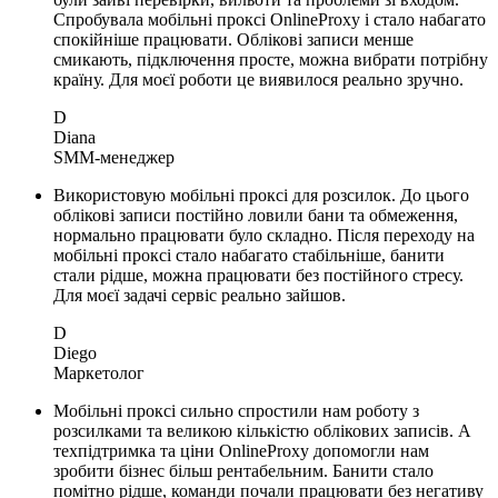
Спробувала мобільні проксі OnlineProxy і стало набагато
спокійніше працювати. Облікові записи менше
смикають, підключення просте, можна вибрати потрібну
країну. Для моєї роботи це виявилося реально зручно.
D
Diana
SMM-менеджер
Використовую мобільні проксі для розсилок. До цього
облікові записи постійно ловили бани та обмеження,
нормально працювати було складно. Після переходу на
мобільні проксі стало набагато стабільніше, банити
стали рідше, можна працювати без постійного стресу.
Для моєї задачі сервіс реально зайшов.
D
Diego
Маркетолог
Мобільні проксі сильно спростили нам роботу з
розсилками та великою кількістю облікових записів. А
техпідтримка та ціни OnlineProxy допомогли нам
зробити бізнес більш рентабельним. Банити стало
помітно рідше, команди почали працювати без негативу