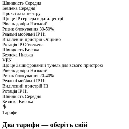
Швидкість
Середня
Безпека
Середня
Проксі дата-центру
Що це
IP сервера в дата-центрі
Рівень довіри
Низький
Ризик блокування
30-50%
Реальні мобільні IP
Ні
Виділений пристрій
Опційно
Ротація IP
Обмежена
Швидкість
Висока
Безпека
Низька
VPN
Що це
Зашифрований тунель для всього пристрою
Рівень довіри
Низький
Ризик блокування
20-40%
Реальні мобільні IP
Ні
Виділений пристрій
Ні
Ротація IP
Ні
Швидкість
Середня
Безпека
Висока
Тарифи
Два тарифи — оберіть свій