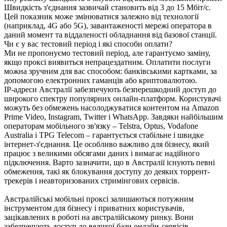
Швидкість з'єднання зазвичай становить від 3 до 15 Мбіт/с.
Цей показник може змінюватися залежно від технології
(наприклад, 4G або 5G), завантаженості мережі оператора в
даний момент та віддаленості обладнання від базової станції.
Чи є у вас тестовий період і які способи оплати?
Ми не пропонуємо тестовий період, але гарантуємо заміну,
якщо проксі виявиться непрацездатним. Оплатити послуги
можна зручним для вас способом: банківськими картками, за
допомогою електронних гаманців або криптовалютою.
IP-адреси Австралії забезпечують безперешкодний доступ до
широкого спектру популярних онлайн-платформ. Користувачі
можуть без обмежень насолоджуватися контентом на Amazon
Prime Video, Instagram, Twitter і WhatsApp. Завдяки найбільшим
операторам мобільного зв'язку – Telstra, Optus, Vodafone
Australia і TPG Telecom – гарантується стабільне і швидке
інтернет-з'єднання. Це особливо важливо для бізнесу, який
працює з великими обсягами даних і вимагає надійного
підключення. Варто зазначити, що в Австралії існують певні
обмеження, такі як блокування доступу до деяких торрент-
трекерів і неавторизованих стримінгових сервісів.
Австралійські мобільні проксі залишаються потужним
інструментом для бізнесу і приватних користувачів,
зацікавлених в роботі на австралійському ринку. Вони
забезпечують доступ до великої бази онлайн-сервісів,