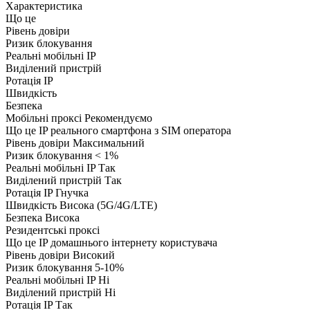
Характеристика
Що це
Рівень довіри
Ризик блокування
Реальні мобільні IP
Виділений пристрій
Ротація IP
Швидкість
Безпека
Мобільні проксі
Рекомендуємо
Що це
IP реального смартфона з SIM оператора
Рівень довіри
Максимальний
Ризик блокування
< 1%
Реальні мобільні IP
Так
Виділений пристрій
Так
Ротація IP
Гнучка
Швидкість
Висока (5G/4G/LTE)
Безпека
Висока
Резидентські проксі
Що це
IP домашнього інтернету користувача
Рівень довіри
Високий
Ризик блокування
5-10%
Реальні мобільні IP
Ні
Виділений пристрій
Ні
Ротація IP
Так