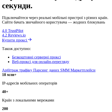
секунди.
Підключайтеся через реальні мобільні пристрої з різних країн.
Сайти бачать звичайного користувача — жодних блокувань
4.0
TrustPilot
4.2
Reviews.io
Купити проксі
Також доступно:
Безкоштовні серверні проксі
Веб-проксі для онлайн-перегляду
Арбітраж трафіку
Парсинг даних
SMM
Маркетплейси
18 млн+
IP-адресів мобільних операторів
40+
Країн з локальними мережами
200