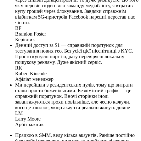
як я перевів сюди свою команду медіабаїнгу, я втратив
купу грошей через блокування. Завдяки справжнім
відбиткам 5G-пристроїв Facebook нарешті перестав нас
чіпати.
BF
Brandon Foster
Керівник
Денний доступ за $1 — справжній порятунок для
тестування нових гео. Без усієї цієї нісенітниці з KYC.
Просто купуєш порт і одразу перевіряєш локальну
пошукову рекламу. Дуже якісний сервіс.
RK
Robert Kincade
Афіліат менеджер
Ми перейшли з резидентських пулів, тому що витрати
стали просто божевільними. Безлімітний трафік — це
справжній порятунок. Вночі сторінки іноді
завантажуються трохи повільніше, але чесно кажучи,
кого це хвилює, якщо акаунти реально живуть довше
LM
Larry Moore
Арбітражник
Працюю в SMM, веду кілька акаунтів. Раніше постійно
були зайві перевірки, вильоти та проблеми зі входом.