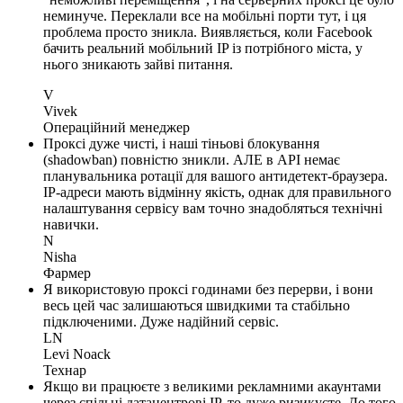
неминуче. Переклали все на мобільні порти тут, і ця
проблема просто зникла. Виявляється, коли Facebook
бачить реальний мобільний IP із потрібного міста, у
нього зникають зайві питання.
V
Vivek
Операційний менеджер
Проксі дуже чисті, і наші тіньові блокування
(shadowban) повністю зникли. АЛЕ в API немає
планувальника ротації для вашого антидетект-браузера.
IP-адреси мають відмінну якість, однак для правильного
налаштування сервісу вам точно знадобляться технічні
навички.
N
Nisha
Фармер
Я використовую проксі годинами без перерви, і вони
весь цей час залишаються швидкими та стабільно
підключеними. Дуже надійний сервіс.
LN
Levi Noack
Технар
Якщо ви працюєте з великими рекламними акаунтами
через спільні датацентрові IP, то дуже ризикуєте. До того