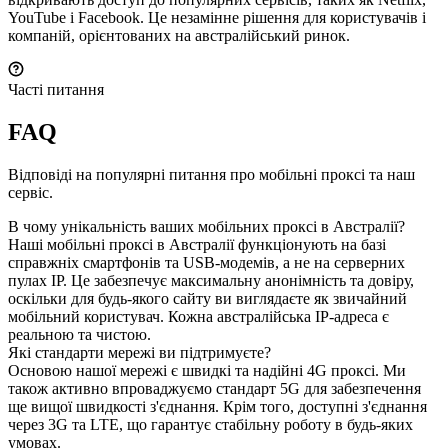
YouTube і Facebook. Це незамінне рішення для користувачів і
компаній, орієнтованих на австралійський ринок.
Часті питання
FAQ
Відповіді на популярні питання про мобільні проксі та наш
сервіс.
В чому унікальність ваших мобільних проксі в Австралії?
Наші мобільні проксі в Австралії функціонують на базі
справжніх смартфонів та USB-модемів, а не на серверних
пулах IP. Це забезпечує максимальну анонімність та довіру,
оскільки для будь-якого сайту ви виглядаєте як звичайний
мобільний користувач. Кожна австралійська IP-адреса є
реальною та чистою.
Які стандарти мережі ви підтримуєте?
Основою нашої мережі є швидкі та надійні 4G проксі. Ми
також активно впроваджуємо стандарт 5G для забезпечення
ще вищої швидкості з'єднання. Крім того, доступні з'єднання
через 3G та LTE, що гарантує стабільну роботу в будь-яких
умовах.