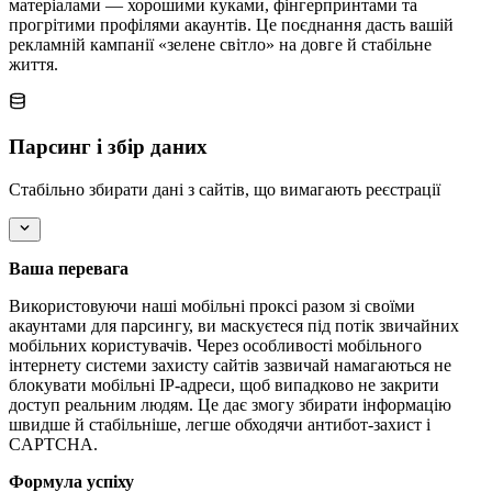
матеріалами — хорошими куками, фінгерпринтами та
прогрітими профілями акаунтів. Це поєднання дасть вашій
рекламній кампанії «зелене світло» на довге й стабільне
життя.
Парсинг і збір даних
Стабільно збирати дані з сайтів, що вимагають реєстрації
Ваша перевага
Використовуючи наші мобільні проксі разом зі своїми
акаунтами для парсингу, ви маскуєтеся під потік звичайних
мобільних користувачів. Через особливості мобільного
інтернету системи захисту сайтів зазвичай намагаються не
блокувати мобільні IP-адреси, щоб випадково не закрити
доступ реальним людям. Це дає змогу збирати інформацію
швидше й стабільніше, легше обходячи антибот-захист і
CAPTCHA.
Формула успіху