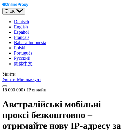
UK
Deutsch
English
Español
Français
Bahasa Indonesia
Polski
Português
Русский
简体中文
Увійти
Увійти
Мій аккаунт
18 000 000+ IP онлайн
Австралійські мобільні
проксі безкоштовно –
отримайте нову IP-адресу за