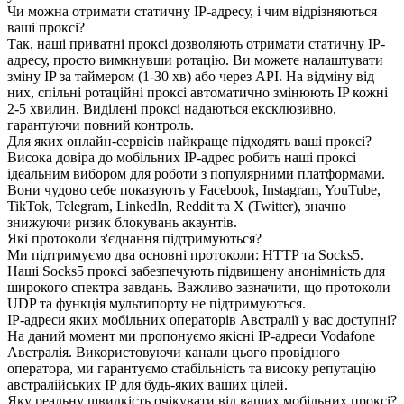
Чи можна отримати статичну IP-адресу, і чим відрізняються
ваші проксі?
Так, наші приватні проксі дозволяють отримати статичну IP-
адресу, просто вимкнувши ротацію. Ви можете налаштувати
зміну IP за таймером (1-30 хв) або через API. На відміну від
них, спільні ротаційні проксі автоматично змінюють IP кожні
2-5 хвилин. Виділені проксі надаються ексклюзивно,
гарантуючи повний контроль.
Для яких онлайн-сервісів найкраще підходять ваші проксі?
Висока довіра до мобільних IP-адрес робить наші проксі
ідеальним вибором для роботи з популярними платформами.
Вони чудово себе показують у Facebook, Instagram, YouTube,
TikTok, Telegram, LinkedIn, Reddit та X (Twitter), значно
знижуючи ризик блокувань акаунтів.
Які протоколи з'єднання підтримуються?
Ми підтримуємо два основні протоколи: HTTP та Socks5.
Наші Socks5 проксі забезпечують підвищену анонімність для
широкого спектра завдань. Важливо зазначити, що протоколи
UDP та функція мультипорту не підтримуються.
IP-адреси яких мобільних операторів Австралії у вас доступні?
На даний момент ми пропонуємо якісні IP-адреси Vodafone
Австралія. Використовуючи канали цього провідного
оператора, ми гарантуємо стабільність та високу репутацію
австралійських IP для будь-яких ваших цілей.
Яку реальну швидкість очікувати від ваших мобільних проксі?