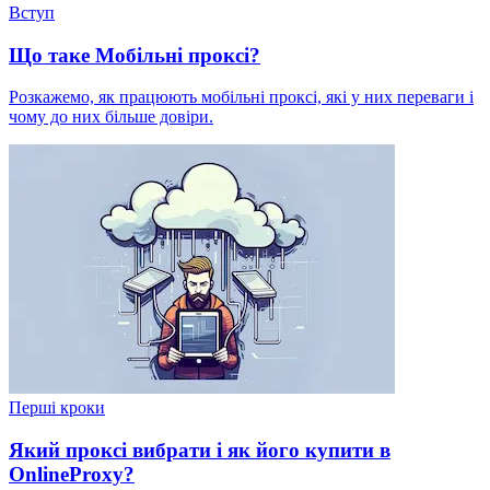
Вступ
Що таке Мобільні проксі?
Розкажемо, як працюють мобільні проксі, які у них переваги і
чому до них більше довіри.
Перші кроки
Який проксі вибрати і як його купити в
OnlineProxy?