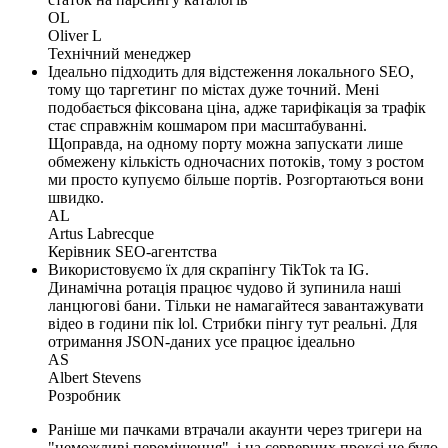
OL
Oliver L
Технічний менеджер
Ідеально підходить для відстеження локального SEO,
тому що таргетинг по містах дуже точний. Мені
подобається фіксована ціна, адже тарифікація за трафік
стає справжнім кошмаром при масштабуванні.
Щоправда, на одному порту можна запускати лише
обмежену кількість одночасних потоків, тому з ростом
ми просто купуємо більше портів. Розгортаються вони
швидко.
AL
Artus Labrecque
Керівник SEO-агентства
Використовуємо їх для скрапінгу TikTok та IG.
Динамічна ротація працює чудово й зупинила наші
ланцюгові бани. Тільки не намагайтеся завантажувати
відео в години пік lol. Стрибки пінгу тут реальні. Для
отримання JSON-даних усе працює ідеально
AS
Albert Stevens
Розробник
Раніше ми пачками втрачали акаунти через тригери на
"неможливі переміщення", і на серверних проксі це було