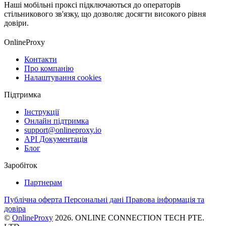
Наші мобільні проксі підключаються до операторів
стільникового зв'язку, що дозволяє досягти високого рівня
довіри.
OnlineProxy
Контакти
Про компанію
Налаштування cookies
Підтримка
Інструкції
Онлайн підтримка
support@onlineproxy.io
API Документація
Блог
Заробіток
Партнерам
Публічна оферта
Персональні дані
Правова інформація та
довіра
©
OnlineProxy
2026. ONLINE CONNECTION TECH PTE.