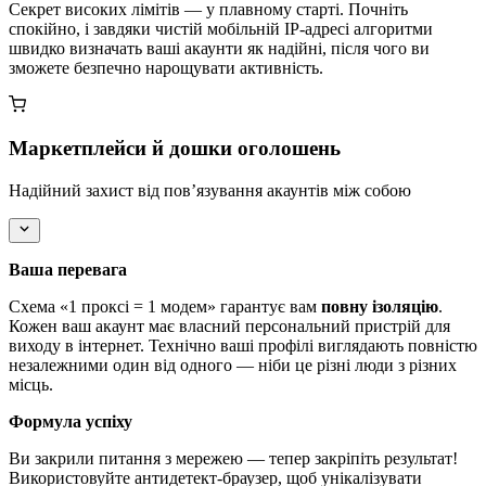
Секрет високих лімітів — у плавному старті. Почніть
спокійно, і завдяки чистій мобільній IP-адресі алгоритми
швидко визначать ваші акаунти як надійні, після чого ви
зможете безпечно нарощувати активність.
Маркетплейси й дошки оголошень
Надійний захист від пов’язування акаунтів між собою
Ваша перевага
Схема «1 проксі = 1 модем» гарантує вам
повну ізоляцію
.
Кожен ваш акаунт має власний персональний пристрій для
виходу в інтернет. Технічно ваші профілі виглядають повністю
незалежними один від одного — ніби це різні люди з різних
місць.
Формула успіху
Ви закрили питання з мережею — тепер закріпіть результат!
Використовуйте антидетект-браузер, щоб унікалізувати