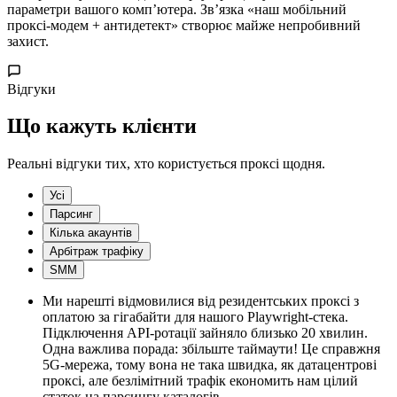
параметри вашого комп’ютера. Зв’язка «наш мобільний
проксі-модем + антидетект» створює майже непробивний
захист.
Відгуки
Що кажуть клієнти
Реальні відгуки тих, хто користується проксі щодня.
Усі
Парсинг
Кілька акаунтів
Арбітраж трафіку
SMM
Ми нарешті відмовилися від резидентських проксі з
оплатою за гігабайти для нашого Playwright-стека.
Підключення API-ротації зайняло близько 20 хвилин.
Одна важлива порада: збільште таймаути! Це справжня
5G-мережа, тому вона не така швидка, як датацентрові
проксі, але безлімітний трафік економить нам цілий
статок на парсингу каталогів