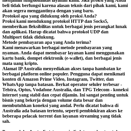
menjamin fungsionalitas layanan kami. Jika proksi yang Anda
beli tidak berfungsi karena alasan teknis dari pihak kami, kami
akan segera menggantinya dengan yang baru.
Protokol apa yang didukung oleh proksi Anda?
Proksi kami mendukung protokol HTTP dan Socks5,
memberikan fleksibilitas untuk berbagai jenis perangkat lunak
dan aplikasi. Harap dicatat bahwa protokol UDP dan
Multiport tidak didukung.
Metode pembayaran apa yang Anda terima?
Kami menawarkan berbagai metode pembayaran yang
nyaman. Anda dapat membayar layanan kami menggunakan
kartu bank, dompet elektronik (e-wallet), dan berbagai jenis
mata uang kripto.
Alamat IP Australia menyediakan akses tanpa hambatan ke
berbagai platform online populer. Pengguna dapat menikmati
konten di Amazon Prime Video, Instagram, Twitter, dan
WhatsApp tanpa batasan. Berkat operator seluler terbesar -
Telstra, Optus, Vodafone Australia, dan TPG Telecom - koneksi
internet yang stabil dan cepat dijamin. Ini sangat penting untuk
bisnis yang bekerja dengan volume data besar dan
membutuhkan koneksi yang andal. Perlu dicatat bahwa di
Australia ada batasan tertentu, seperti pemblokiran akses ke
beberapa pelacak torrent dan layanan streaming yang tidak
sah.