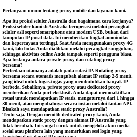
Pertanyaan umum tentang proxy mobile dan layanan kami.
Apa itu proksi seluler Australia dan bagaimana cara kerjanya?
Proksi seluler kami di Australia beroperasi melalui perangkat
seluler asli seperti smartphone atau modem USB, bukan dari
kumpulan IP pusat data. Ini memberikan tingkat anonimitas
dan kepercayaan tertinggi. Saat Anda menggunakan proxy 4G
kami, lalu lintas Anda dialihkan melalui perangkat sungguhan,
sehingga aktivitas online Anda tampak seperti pengguna biasa.
Apa bedanya antara private proxy dan rotating proxy
bersama?
Perbedaan utamanya adalah pada rotasi IP. Rotating proxy
bersama secara otomatis mengubah alamat IP setiap 2-5 menit,
yang ideal untuk tugas-tugas yang membutuhkan banyak IP
berbeda. Sebaliknya, private proxy atau dedicated proxy
memberikan Anda port eksklusif. Anda dapat menonaktifkan
rotasi untuk mendapatkan IP statis, mengaturnya dari 1 hingga
30 menit, atau mengubahnya secara instan melalui tautan API.
Bisakah saya mendapatkan static proxy Australia?
Tentu saja. Dengan memilih dedicated proxy kami, Anda
mendapatkan static proxy dengan alamat IP Australia yang
tidak berubah. Ini sangat cocok untuk mengelola akun media
sosial atau platform lain yang memerlukan sesi login yang
konsisten dari alamat IP yang sama.