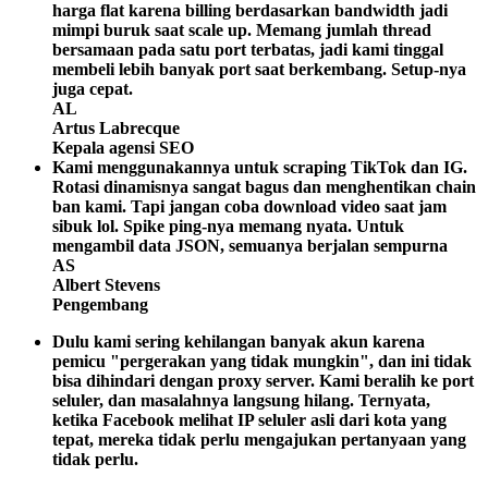
harga flat karena billing berdasarkan bandwidth jadi
mimpi buruk saat scale up. Memang jumlah thread
bersamaan pada satu port terbatas, jadi kami tinggal
membeli lebih banyak port saat berkembang. Setup-nya
juga cepat.
AL
Artus Labrecque
Kepala agensi SEO
Kami menggunakannya untuk scraping TikTok dan IG.
Rotasi dinamisnya sangat bagus dan menghentikan chain
ban kami. Tapi jangan coba download video saat jam
sibuk lol. Spike ping-nya memang nyata. Untuk
mengambil data JSON, semuanya berjalan sempurna
AS
Albert Stevens
Pengembang
Dulu kami sering kehilangan banyak akun karena
pemicu "pergerakan yang tidak mungkin", dan ini tidak
bisa dihindari dengan proxy server. Kami beralih ke port
seluler, dan masalahnya langsung hilang. Ternyata,
ketika Facebook melihat IP seluler asli dari kota yang
tepat, mereka tidak perlu mengajukan pertanyaan yang
tidak perlu.