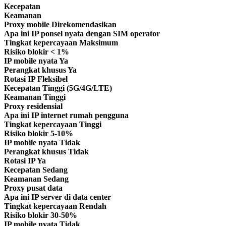
Kecepatan
Keamanan
Proxy mobile
Direkomendasikan
Apa ini
IP ponsel nyata dengan SIM operator
Tingkat kepercayaan
Maksimum
Risiko blokir
< 1%
IP mobile nyata
Ya
Perangkat khusus
Ya
Rotasi IP
Fleksibel
Kecepatan
Tinggi (5G/4G/LTE)
Keamanan
Tinggi
Proxy residensial
Apa ini
IP internet rumah pengguna
Tingkat kepercayaan
Tinggi
Risiko blokir
5-10%
IP mobile nyata
Tidak
Perangkat khusus
Tidak
Rotasi IP
Ya
Kecepatan
Sedang
Keamanan
Sedang
Proxy pusat data
Apa ini
IP server di data center
Tingkat kepercayaan
Rendah
Risiko blokir
30-50%
IP mobile nyata
Tidak