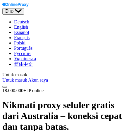
ID
Deutsch
English
Español
Français
Polski
Português
Русский
Українська
简体中文
Untuk masuk
Untuk masuk
Akun saya
18.000.000+ IP online
Nikmati proxy seluler gratis
dari Australia – koneksi cepat
dan tanpa batas.