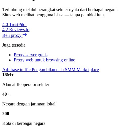
Terhubung melalui perangkat seluler nyata dari berbagai negara.
Situs web melihat pengguna biasa — tanpa pemblokiran
4.0
TrustPilot
4.2
Reviews.io
Beli proxy
Juga tersedia:
Proxy server gratis
Proxy web untuk browsing online
Arbitrase traffic
Pengambilan data
SMM
Marketplace
18M+
Alamat IP operator seluler
40+
Negara dengan jaringan lokal
200
Kota di berbagai negara