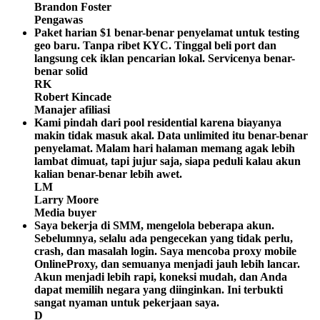
Brandon Foster
Pengawas
Paket harian $1 benar-benar penyelamat untuk testing
geo baru. Tanpa ribet KYC. Tinggal beli port dan
langsung cek iklan pencarian lokal. Servicenya benar-
benar solid
RK
Robert Kincade
Manajer afiliasi
Kami pindah dari pool residential karena biayanya
makin tidak masuk akal. Data unlimited itu benar-benar
penyelamat. Malam hari halaman memang agak lebih
lambat dimuat, tapi jujur saja, siapa peduli kalau akun
kalian benar-benar lebih awet.
LM
Larry Moore
Media buyer
Saya bekerja di SMM, mengelola beberapa akun.
Sebelumnya, selalu ada pengecekan yang tidak perlu,
crash, dan masalah login. Saya mencoba proxy mobile
OnlineProxy, dan semuanya menjadi jauh lebih lancar.
Akun menjadi lebih rapi, koneksi mudah, dan Anda
dapat memilih negara yang diinginkan. Ini terbukti
sangat nyaman untuk pekerjaan saya.
D