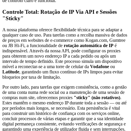
de controlo claro e funcional.
Controle Total: Rotação de IP Via API e Sessões
"Sticky"
A nossa plataforma oferece flexibilidade técnica para se adaptar a
qualquer caso de uso. Para tarefas como a recolha massiva de dados
de preços em websites de e-commerce como Kogan.com, Gumtree
ou JB Hi-Fi, a funcionalidade de
rotação automática de IP
é
indispensável. Através da nossa API, pode configurar os proxies
para obterem um novo endereço IP a cada pedido ou após um
intervalo de tempo definido. Este processo simula um dispositivo
móvel a reconectar-se a uma torre de celular da
Vodafone
ou
Latitude
, garantindo um fluxo contínuo de IPs limpos para evitar
bloqueios por taxa de limitação.
Por outro lado, para tarefas que exigem consistência, como a gestão
de uma conta numa rede social ou a manutenção de uma sessão de
compras num site, oferecemos proxies
"sticky" (não rotativos)
.
Estes mantêm o mesmo endereço IP durante toda a sessão — ou até
por períodos mais longos, se necessário. Esta persistência é vital
para construir um histórico de confiança com os serviços online,
concluir processos de várias etapas e garantir que a sua identidade
digital permaneça consistente, evitando verificações de segurança e
garantindo uma experiência de utilizador fluida e sem interrupções.