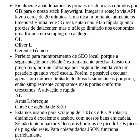
Finalmente abandonamos os proxies residenciais cobrados por
GB para o nosso stack Playwright. Integrar a rotação via API
levou cerca de 20 minutos. Uma dica importante: aumente os
timeouts! É uma rede 5G real, então não é tão rápida quanto
proxies de datacenter, mas o tráfego ilimitado nos economiza
uma fortuna em scraping de catálogos
OL
Oliver L
Gerente Técnico
Perfeito para monitoramento de SEO local, porque a
segmentação por cidade é extremamente precisa. Gosto do
preço fixo, porque cobrança por largura de banda vira um
pesadelo quando você escala. Porém, é possível executar
apenas um número limitado de threads simultâneas por porta,
então simplesmente compramos mais portas conforme
crescemos. A ativação é rápida.
AL
Artus Labrecque
Chefe de agência de SEO
Estamos usando para scraping de TikTok e IG. A rotação
dinâmica é excelente e acabou com nossos bans em cadeia.
Só não tentem baixar vídeos nos horários de pico lol. Os picos
de ping são reais. Para coletar dados JSON funciona
perfeitamente