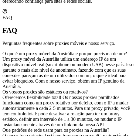
oferecendo confiança para sites e redes sociais.
FAQ
FAQ
Perguntas frequentes sobre proxies móveis e nosso serviço.
O que é um proxy móvel da Austrália e porque precisaria de um?
Um proxy móvel da Austrália utiliza um endereço IP de um
dispositivo móvel real (smartphone ou modem USB) nesse país. Isso
garante o mais alto nível de anonimato, fazendo com que as suas
conexões pareçam as de um utilizador comum, o que é ideal para
evitar bloqueios. Com o nosso serviço, obtém um IP genuíno da
Austrália.
Os vossos proxies são estáticos ou rotativos?
Oferecemos flexibilidade total! Os nossos proxies partilhados
funcionam como um proxy rotativo por defeito, com o IP a mudar
automaticamente a cada 2-5 minutos. Para um proxy privado, você
tem controlo total: pode desativar a rotação para ter um proxy
estático, definir um intervalo de 1 a 30 minutos, ou mudar o IP
instantaneamente através de um link ou da nossa API.
Que padrões de rede usam para os proxies na Austrália?
O nosso foco principal está em fornecer o proxy 4G mais estável e