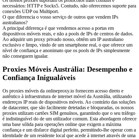
Os nossos proxies suportam os protocolos mais comuns e
necessários: HTTP e Socks5. Contudo, não oferecemos suporte para
conexões UDP ou Multiport.
O que diferencia o vosso serviço de outros que vendem IPs
australianos?
A principal diferença é que vendemos acesso a portas em
dispositivos móveis reais, e não a pools de IPs de centros de dados.
Ao adquirir um proxy privado nosso, obtém um IP australiano
exclusivo e limpo, vindo de um smartphone real, o que oferece um
nível de confiança e anonimato que os pools de IPs simplesmente
não conseguem igualar.
Proxies Móveis Austrália: Desempenho e
Confiança Inigualáveis
Os proxies móveis da onlineproxy.io fornecem acesso direto e
autêntico à infraestrutura de internet móvel da Austrália, utilizando
endereços IP reais de dispositivos móveis. Ao contrário das soluções
de datacenter, que são facilmente detetadas e bloqueadas, os nossos
proxies utilizam cartões SIM genuínos, garantindo que o seu tráfego
é indistinguível do de um utilizador comum. Esta abordagem oferece
uma base sólida para operações online que exigem a máxima
confiança e um disfarce digital perfeito, permitindo-lhe operar com a
identidade de um residente local que acede à internet através de uma