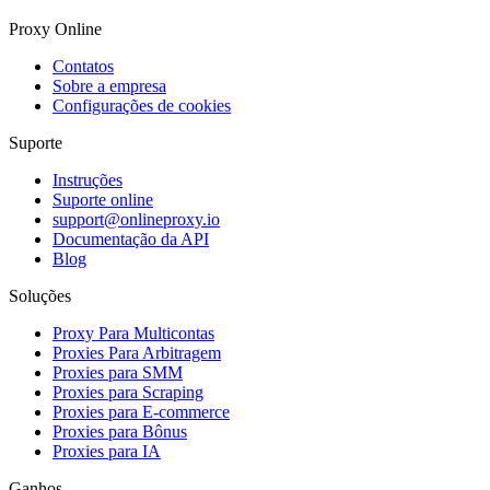
Proxy Online
Contatos
Sobre a empresa
Configurações de cookies
Suporte
Instruções
Suporte online
support@onlineproxy.io
Documentação da API
Blog
Soluções
Proxy Para Multicontas
Proxies Para Arbitragem
Proxies para SMM
Proxies para Scraping
Proxies para E-commerce
Proxies para Bônus
Proxies para IA
Ganhos