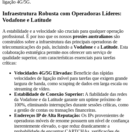
ligação 4G/5G.
Infraestrutura Robusta com Operadoras Líderes:
Vodafone e Latitude
A estabilidade e a velocidade são cruciais para qualquer operação
profissional. É por isso que os nossos
proxies australianos
são
construídos sobre a infraestrutura das principais operadoras de
telecomunicações do país, incluindo a
Vodafone
e a
Latitude
. Esta
colaboração estratégica permite-nos oferecer um serviço de
qualidade superior, com características essenciais para tarefas
críticas:
Velocidades 4G/5G Elevadas:
Beneficie das rápidas
velocidades de ligação móvel para tarefas que exigem grande
largura de banda, como scraping de dados em larga escala ou
streaming de vídeo.
Estabilidade de Conexão Superior:
A fiabilidade das redes
da Vodafone e da Latitude garante um uptime próximo de
100%, eliminando interrupções durante sessões críticas, como
a gestão de contas ou transações financeiras.
Endereços IP de Alta Reputação:
Os IPs provenientes de
operadoras móveis de renome possuem um nível de confiança
inerentemente elevado, o que reduz drasticamente a
probabilidade de encontrar CAPTCHAs, verificações de