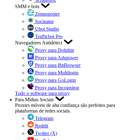
Scrapebox
SMM e bots
Zennoposter
Socinator
Ubot Studio
Trafficbot Pro
Navegadores Antidetect
Proxy para Dolphin
Proxy para Adspower
Proxy para BitBrowser
Proxy para Multilogin
Proxy para GoLogin
Proxy para Incogniton
Todo o software para proxy
Para Mídias Sociais
Proxies móveis de alta confiança são perfeitos para
plataformas de redes sociais.
Telegram
Reddit
Twitter (X)