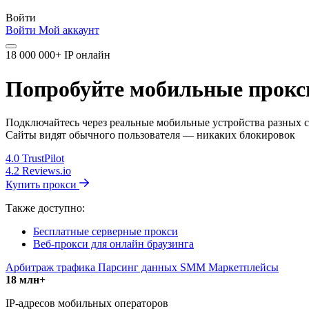
Войти
Войти
Мой аккаунт
18 000 000+ IP онлайн
Попробуйте мобильные прокси
Подключайтесь через реальные мобильные устройства разных с
Сайты видят обычного пользователя — никаких блокировок
4.0
TrustPilot
4.2
Reviews.io
Купить прокси
Также доступно:
Бесплатные серверные прокси
Веб-прокси для онлайн браузинга
Арбитраж трафика
Парсинг данных
SMM
Маркетплейсы
18 млн+
IP-адресов мобильных операторов