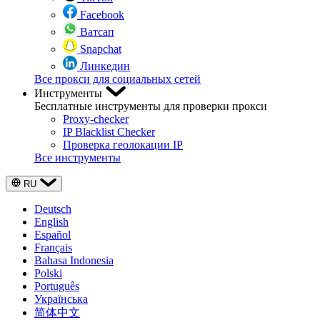
Facebook
Ватсап
Snapchat
Линкедин
Все прокси для социальных сетей
Инструменты
Бесплатные инструменты для проверки прокси
Proxy-checker
IP Blacklist Checker
Проверка геолокации IP
Все инструменты
RU
Deutsch
English
Español
Français
Bahasa Indonesia
Polski
Português
Українська
简体中文