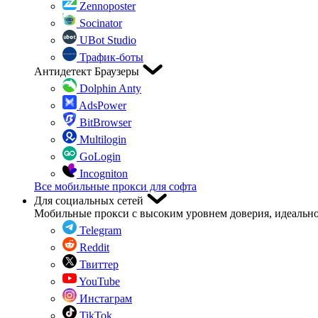
Zennoposter
Socinator
UBot Studio
Трафик-боты
Антидетект Браузеры
Dolphin Anty
AdsPower
BitBrowser
Multilogin
GoLogin
Incogniton
Все мобильные прокси для софта
Для социальных сетей
Мобильные прокси с высоким уровнем доверия, идеально
Telegram
Reddit
Твиттер
YouTube
Инстаграм
TikTok