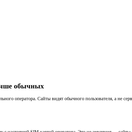
учше обычных
ного оператора. Сайты видят обычного пользователя, а не серв
 с настоящей SIM-картой оператора. Это не эмуляция — сайты 