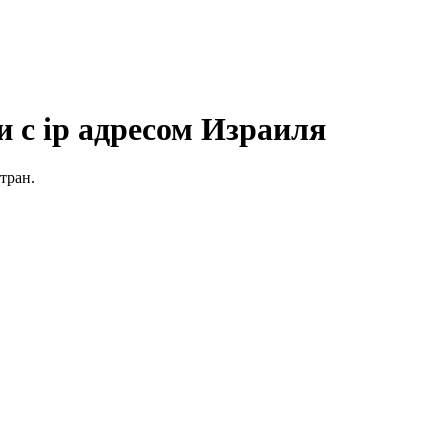
 с ip адресом Израиля
тран.