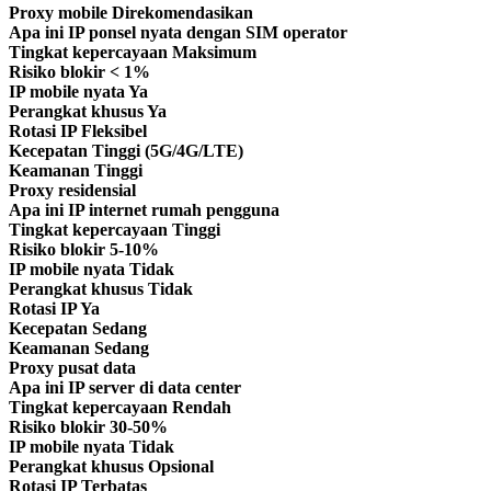
Proxy mobile
Direkomendasikan
Apa ini
IP ponsel nyata dengan SIM operator
Tingkat kepercayaan
Maksimum
Risiko blokir
< 1%
IP mobile nyata
Ya
Perangkat khusus
Ya
Rotasi IP
Fleksibel
Kecepatan
Tinggi (5G/4G/LTE)
Keamanan
Tinggi
Proxy residensial
Apa ini
IP internet rumah pengguna
Tingkat kepercayaan
Tinggi
Risiko blokir
5-10%
IP mobile nyata
Tidak
Perangkat khusus
Tidak
Rotasi IP
Ya
Kecepatan
Sedang
Keamanan
Sedang
Proxy pusat data
Apa ini
IP server di data center
Tingkat kepercayaan
Rendah
Risiko blokir
30-50%
IP mobile nyata
Tidak
Perangkat khusus
Opsional
Rotasi IP
Terbatas