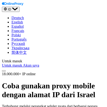
ID
Deutsch
English
Español
Français
Polski
Português
Русский
Українська
简体中文
Untuk masuk
Untuk masuk
Akun saya
18.000.000+ IP online
Coba gunakan proxy mobile
dengan alamat IP dari Israel
Terhubung melalui perangkat seluler nyata dari berbagai negara.