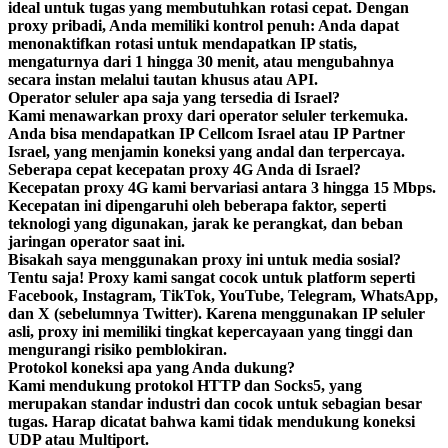
ideal untuk tugas yang membutuhkan rotasi cepat. Dengan
proxy pribadi, Anda memiliki kontrol penuh: Anda dapat
menonaktifkan rotasi untuk mendapatkan IP statis,
mengaturnya dari 1 hingga 30 menit, atau mengubahnya
secara instan melalui tautan khusus atau API.
Operator seluler apa saja yang tersedia di Israel?
Kami menawarkan proxy dari operator seluler terkemuka.
Anda bisa mendapatkan IP Cellcom Israel atau IP Partner
Israel, yang menjamin koneksi yang andal dan terpercaya.
Seberapa cepat kecepatan proxy 4G Anda di Israel?
Kecepatan proxy 4G kami bervariasi antara 3 hingga 15 Mbps.
Kecepatan ini dipengaruhi oleh beberapa faktor, seperti
teknologi yang digunakan, jarak ke perangkat, dan beban
jaringan operator saat ini.
Bisakah saya menggunakan proxy ini untuk media sosial?
Tentu saja! Proxy kami sangat cocok untuk platform seperti
Facebook, Instagram, TikTok, YouTube, Telegram, WhatsApp,
dan X (sebelumnya Twitter). Karena menggunakan IP seluler
asli, proxy ini memiliki tingkat kepercayaan yang tinggi dan
mengurangi risiko pemblokiran.
Protokol koneksi apa yang Anda dukung?
Kami mendukung protokol HTTP dan Socks5, yang
merupakan standar industri dan cocok untuk sebagian besar
tugas. Harap dicatat bahwa kami tidak mendukung koneksi
UDP atau Multiport.