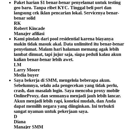
Paket harian $1 benar-benar penyelamat untuk testing
geo baru. Tanpa ribet KYC. Tinggal beli port dan
langsung cek iklan pencarian lokal. Servicenya benar-
benar solid
RK
Robert Kincade
Manajer afiliasi
Kami pindah dari pool residential karena biayanya
makin tidak masuk akal. Data unlimited itu benar-benar
penyelamat. Malam hari halaman memang agak lebih
lambat dimuat, tapi jujur saja, siapa peduli kalau akun
kalian benar-benar lebih awet.
LM
Larry Moore
Media buyer
Saya bekerja di SMM, mengelola beberapa akun.
Sebelumnya, selalu ada pengecekan yang tidak perlu,
crash, dan masalah login. Saya mencoba proxy mobile
OnlineProxy, dan semuanya menjadi jauh lebih lancar.
Akun menjadi lebih rapi, koneksi mudah, dan Anda
dapat memilih negara yang diinginkan. Ini terbukti
sangat nyaman untuk pekerjaan saya.
D
Diana
Manajer SMM