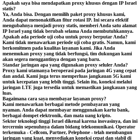
Apakah saya bisa mendapatkan proxy khusus dengan IP Israel
statis?
Ya, Anda bisa. Dengan memilih paket proxy khusus kami,
Anda dapat menonaktifkan fitur rotasi IP. Ini secara efektif
mengubahnya menjadi proxy statis, memberi Anda satu alamat
IP Israel yang tidak berubah selama Anda membutuhkannya.
Apakah ada periode uji coba untuk proxy berputar Anda?
Kami tidak menawarkan periode uji coba gratis. Namun, kami
berkomitmen pada kualitas layanan kami. Jika Anda
menemukan proxy yang tidak berfungsi, tim dukungan kami
akan segera menggantinya dengan yang baru.
Standar jaringan apa yang digunakan proxy seluler Anda?
Proxy kami utamanya beroperasi pada jaringan 4G yang cepat
dan andal. Kami juga terus memperluas jangkauan 5G kami
untuk kecepatan yang lebih tinggi. Selain itu, koneksi melalui
jaringan LTE juga tersedia untuk memastikan jangkauan yang
luas.
Bagaimana cara saya membayar layanan proxy?
Kami menawarkan berbagai metode pembayaran yang
nyaman. Anda dapat membayar menggunakan kartu bank,
berbagai dompet elektronik, dan mata uang kripto.
Sektor teknologi tinggi Israel dikenal karena inovasinya, dan ini
tercermin sepenuhnya dalam bidang telekomunikasi. Operator
terkemuka - Cellcom, Partner, Pelephone - telah membangun
jaringan yang kuat, menyediakan koneksi cepat dan stabil di