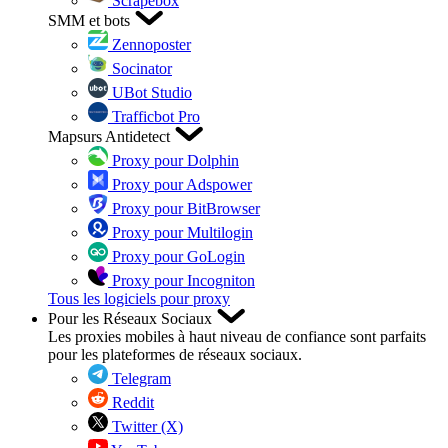
Scrapebox
SMM et bots
Zennoposter
Socinator
UBot Studio
Trafficbot Pro
Mapsurs Antidetect
Proxy pour Dolphin
Proxy pour Adspower
Proxy pour BitBrowser
Proxy pour Multilogin
Proxy pour GoLogin
Proxy pour Incogniton
Tous les logiciels pour proxy
Pour les Réseaux Sociaux
Les proxies mobiles à haut niveau de confiance sont parfaits
pour les plateformes de réseaux sociaux.
Telegram
Reddit
Twitter (X)