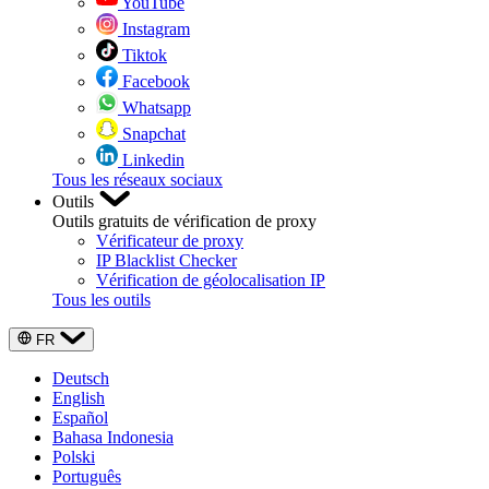
YouTube
Instagram
Tiktok
Facebook
Whatsapp
Snapchat
Linkedin
Tous les réseaux sociaux
Outils
Outils gratuits de vérification de proxy
Vérificateur de proxy
IP Blacklist Checker
Vérification de géolocalisation IP
Tous les outils
FR
Deutsch
English
Español
Bahasa Indonesia
Polski
Português