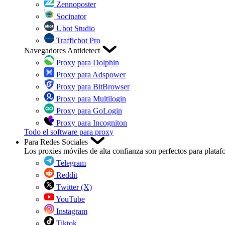
Zennoposter
Socinator
Ubot Studio
Trafficbot Pro
Navegadores Antidetect
Proxy para Dolphin
Proxy para Adspower
Proxy para BitBrowser
Proxy para Multilogin
Proxy para GoLogin
Proxy para Incogniton
Todo el software para proxy
Para Redes Sociales
Los proxies móviles de alta confianza son perfectos para plataf
Telegram
Reddit
Twitter (X)
YouTube
Instagram
Tiktok