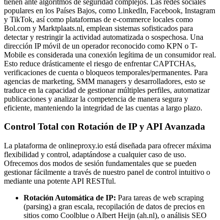
tienen ante algoritmos de seguridad complejos. Las redes sociales
populares en los Países Bajos, como LinkedIn, Facebook, Instagram
y TikTok, así como plataformas de e-commerce locales como
Bol.com y Marktplaats.nl, emplean sistemas sofisticados para
detectar y restringir la actividad automatizada o sospechosa. Una
dirección IP móvil de un operador reconocido como KPN o T-
Mobile es considerada una conexión legítima de un consumidor real.
Esto reduce drásticamente el riesgo de enfrentar CAPTCHAs,
verificaciones de cuenta o bloqueos temporales/permanentes. Para
agencias de marketing, SMM managers y desarrolladores, esto se
traduce en la capacidad de gestionar múltiples perfiles, automatizar
publicaciones y analizar la competencia de manera segura y
eficiente, manteniendo la integridad de las cuentas a largo plazo.
Control Total con Rotación de IP y API Avanzada
La plataforma de onlineproxy.io está diseñada para ofrecer máxima
flexibilidad y control, adaptándose a cualquier caso de uso.
Ofrecemos dos modos de sesión fundamentales que se pueden
gestionar fácilmente a través de nuestro panel de control intuitivo o
mediante una potente API RESTful.
Rotación Automática de IP:
Para tareas de web scraping
(parsing) a gran escala, recopilación de datos de precios en
sitios como Coolblue o Albert Heijn (ah.nl), o análisis SEO