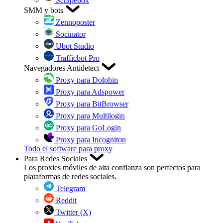
Scrapebox
SMM y bots
Zennoposter
Socinator
Ubot Studio
Trafficbot Pro
Navegadores Antidetect
Proxy para Dolphin
Proxy para Adspower
Proxy para BitBrowser
Proxy para Multilogin
Proxy para GoLogin
Proxy para Incogniton
Todo el software para proxy
Para Redes Sociales
Los proxies móviles de alta confianza son perfectos para
plataformas de redes sociales.
Telegram
Reddit
Twitter (X)