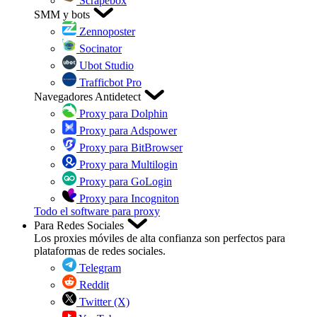
Scrapebox
SMM y bots
Zennoposter
Socinator
Ubot Studio
Trafficbot Pro
Navegadores Antidetect
Proxy para Dolphin
Proxy para Adspower
Proxy para BitBrowser
Proxy para Multilogin
Proxy para GoLogin
Proxy para Incogniton
Todo el software para proxy
Para Redes Sociales
Los proxies móviles de alta confianza son perfectos para
plataformas de redes sociales.
Telegram
Reddit
Twitter (X)