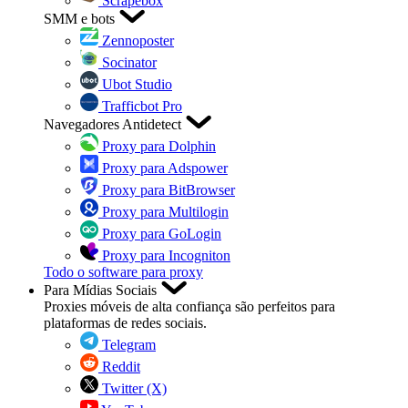
Scrapebox
SMM e bots
Zennoposter
Socinator
Ubot Studio
Trafficbot Pro
Navegadores Antidetect
Proxy para Dolphin
Proxy para Adspower
Proxy para BitBrowser
Proxy para Multilogin
Proxy para GoLogin
Proxy para Incogniton
Todo o software para proxy
Para Mídias Sociais
Proxies móveis de alta confiança são perfeitos para
plataformas de redes sociais.
Telegram
Reddit
Twitter (X)