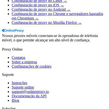
Configuração de proxy no Linux →
Configuração de proxy no iOS →
Configuração de proxy no Android →
Configuração de proxy no Chrome e navegadores baseados
em Chromium →
Configuração de proxy no Mozilla Firefox →
Nossos proxies móveis conectam-se às operadoras de telefonia
móvel, o que permite alcançar um alto nível de confiança.
Proxy Online
Contatos
Sobre a empresa
Configurações de cookies
Suporte
Instruções
Suporte online
support@onlineproxy.io
Documentação da API
Blog
Soluções