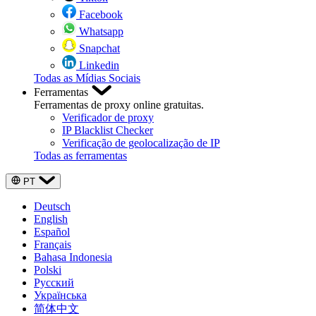
Facebook
Whatsapp
Snapchat
Linkedin
Todas as Mídias Sociais
Ferramentas
Ferramentas de proxy online gratuitas.
Verificador de proxy
IP Blacklist Checker
Verificação de geolocalização de IP
Todas as ferramentas
PT
Deutsch
English
Español
Français
Bahasa Indonesia
Polski
Русский
Українська
简体中文