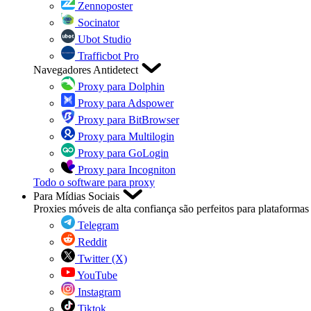
Zennoposter
Socinator
Ubot Studio
Trafficbot Pro
Navegadores Antidetect
Proxy para Dolphin
Proxy para Adspower
Proxy para BitBrowser
Proxy para Multilogin
Proxy para GoLogin
Proxy para Incogniton
Todo o software para proxy
Para Mídias Sociais
Proxies móveis de alta confiança são perfeitos para plataformas 
Telegram
Reddit
Twitter (X)
YouTube
Instagram
Tiktok