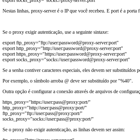
export socks_proxy="socks://proxy-server:port"
Nestas linhas, proxy-server é o IP que você recebeu. E port é a porta 
Se o proxy exigir autenticação, use a seguinte sintaxe:
export ftp_proxy="ftp://user:password@proxy-server:port"
export http_proxy="http://user:password@proxy-server:port"
export https_proxy="https://user:password@proxy-server:port"
export socks_proxy="socks://user:password@proxy-server:port"
Se a senha contiver caracteres especiais, eles devem ser substituídos
Por exemplo, o símbolo arroba @ deve ser substituído por "%40".
Outra opção é configurar a conexão através de arquivos de configuraçã
https_proxy="https://user:pass@proxy:port/"
http_proxy="http://user:pass@proxy:port/"
ftp_proxy="ftp://user:pass@proxy:port/"
socks_proxy="socks://user:pass@proxy:port/"
Se o proxy não exigir autenticação, as linhas devem ser assim: