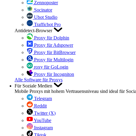
Zennoposter
Socinator
Ubot Studio
Trafficbot Pro
Antidetect-Browser
Proxy für Dolphin
Proxy für Adspower
Proxy für BitBrowser
Proxy für Multilogin
roxy für GoLogin
Proxy für Incogniton
Alle Software für Proxys
Für Soziale Medien
Mobile Proxys mit hohem Vertrauensniveau sind ideal für Soci
Telegram
Reddit
Twitter (X)
YouTube
Instagram
Tiktok