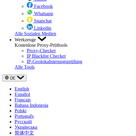
Facebook
Whatsapp
Snapchat
Linkedin
Alle Sozialen Medien
Werkzeuge
Kostenlose Proxy-Prüftools
Proxy-Checker
IP Blacklist Checker
IP-Geolokalisierungsprüfung
Alle Tools
DE
English
Español
Français
Bahasa Indonesia
Polski
Português
Русский
Українська
简体中文