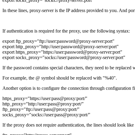
export socks_proxy="socks://proxy-server:port"
In these lines, proxy-server is the IP address provided to you. And port
If authentication is required for the proxy, use the following syntax:
export ftp_proxy="ftp://user:password@proxy-server:port"
export http_proxy="http://user:password@proxy-server:port"
export https_proxy="https://user:password@proxy-server:port"
export socks_proxy="socks://user:password@proxy-server:port"
If the password contains special characters, they need to be replaced
For example, the @ symbol should be replaced with "%40".
Another option is to configure the connection through configuration fil
https_proxy="https://user:pass@proxy:port/"
http_proxy="http://user:pass@proxy:port/"
ftp_proxy="ftp://user:pass@proxy:port/"
socks_proxy="socks://user:pass@proxy:port/"
If the proxy does not require authentication, the lines should look like 