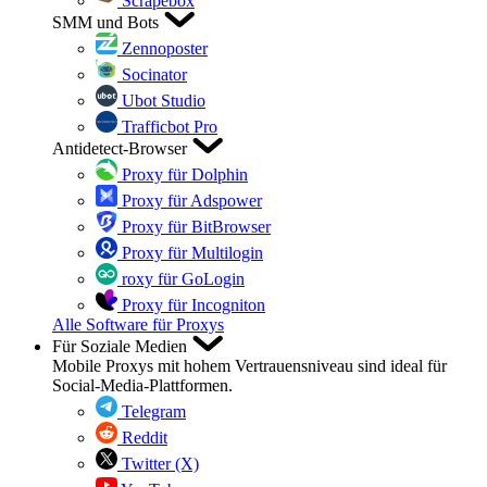
Scrapebox
SMM und Bots
Zennoposter
Socinator
Ubot Studio
Trafficbot Pro
Antidetect-Browser
Proxy für Dolphin
Proxy für Adspower
Proxy für BitBrowser
Proxy für Multilogin
roxy für GoLogin
Proxy für Incogniton
Alle Software für Proxys
Für Soziale Medien
Mobile Proxys mit hohem Vertrauensniveau sind ideal für
Social-Media-Plattformen.
Telegram
Reddit
Twitter (X)