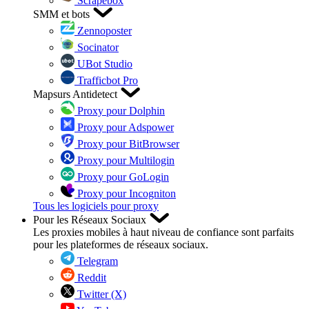
Scrapebox
SMM et bots
Zennoposter
Socinator
UBot Studio
Trafficbot Pro
Mapsurs Antidetect
Proxy pour Dolphin
Proxy pour Adspower
Proxy pour BitBrowser
Proxy pour Multilogin
Proxy pour GoLogin
Proxy pour Incogniton
Tous les logiciels pour proxy
Pour les Réseaux Sociaux
Les proxies mobiles à haut niveau de confiance sont parfaits
pour les plateformes de réseaux sociaux.
Telegram
Reddit
Twitter (X)