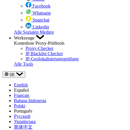
Facebook
Whatsapp
Snapchat
Linkedin
Alle Sozialen Medien
Werkzeuge
Kostenlose Proxy-Prüftools
Proxy-Checker
IP Blacklist Checker
IP-Geolokalisierungsprüfung
Alle Tools
DE
English
Español
Français
Bahasa Indonesia
Polski
Português
Русский
Українська
简体中文