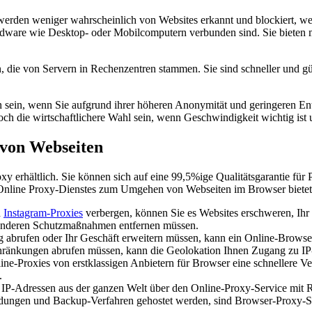
erden weniger wahrscheinlich von Websites erkannt und blockiert, we
dware wie Desktop- oder Mobilcomputern verbunden sind. Sie bieten meh
 die von Servern in Rechenzentren stammen. Sie sind schneller und gü
 sein, wenn Sie aufgrund ihrer höheren Anonymität und geringeren E
die wirtschaftlichere Wahl sein, wenn Geschwindigkeit wichtig ist u
 von Webseiten
 erhältlich. Sie können sich auf eine 99,5%ige Qualitätsgarantie für 
Online Proxy-Dienstes zum Umgehen von Webseiten im Browser bietet v
n
Instagram-Proxies
verbergen, können Sie es Websites erschweren, Ihr 
r anderen Schutzmaßnahmen entfernen müssen.
brufen oder Ihr Geschäft erweitern müssen, kann ein Online-Browser-
änkungen abrufen müssen, kann die Geolokation Ihnen Zugang zu IP-
roxies von erstklassigen Anbietern für Browser eine schnellere Ver
.
-Adressen aus der ganzen Welt über den Online-Proxy-Service mit Ro
ungen und Backup-Verfahren gehostet werden, sind Browser-Proxy-Ser