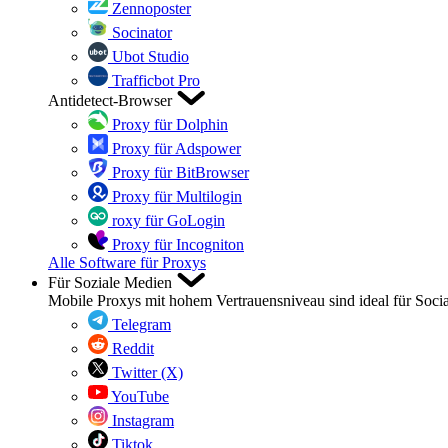
Zennoposter
Socinator
Ubot Studio
Trafficbot Pro
Antidetect-Browser
Proxy für Dolphin
Proxy für Adspower
Proxy für BitBrowser
Proxy für Multilogin
roxy für GoLogin
Proxy für Incogniton
Alle Software für Proxys
Für Soziale Medien
Mobile Proxys mit hohem Vertrauensniveau sind ideal für Soci
Telegram
Reddit
Twitter (X)
YouTube
Instagram
Tiktok