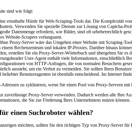
e sind wie folgt:
ernsthafte Hürde für Web-Scraping-Tools dar. Die Komplexität von Cap
d Mustern. Verwenden Sie spezielle Dienste zur Lösung von Captcha-Pr
oße Datenmenge erfordern, wie Bilder, sind oft urheberrechtlich gesc
des Website-Scrapers verlangsamt.
 Proxy-Server wäre das Umgehen einer Website mit Scraping-Tools äu
hen einem Rechenzentrum und lokalen IP-Proxies. Darüber hinaus kön
n, erstellen Sie ein Proxy-Server-Wörterbuch und übergeben Sie es de
header User-Agent enthält viele Informationen, einschließlich Bet
 Konfigurationen von HTTP-Anfragen, die von normalen Besuchern gesend
türlich aussieht, um ein Verbot zu vermeiden. Sie sollten Ihren Benutze
eliebter Benutzeragenten ist ebenfalls entscheidend. Im Internet find
P-Adressen zu zyklisieren, wenn Sie einen Pool von Proxy-Servern mi
d nur zuverlässige Proxy-Server verwenden. Dadurch werden alle Ihre
nformationen, die Sie zur Förderung Ihres Unternehmens nutzen können.
 für einen Suchroboter wählen?
 anzeigen möchten, sollten Sie den richtigen Typ von Proxy-Server für