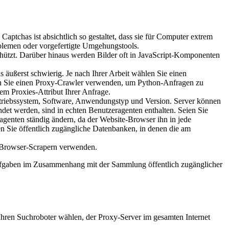
tchas ist absichtlich so gestaltet, dass sie für Computer extrem
oblemen oder vorgefertigte Umgehungstools.
hützt. Darüber hinaus werden Bilder oft in JavaScript-Komponenten
ßerst schwierig. Je nach Ihrer Arbeit wählen Sie einen
nen Sie einen Proxy-Crawler verwenden, um Python-Anfragen zu
m Proxies-Attribut Ihrer Anfrage.
riebssystem, Software, Anwendungstyp und Version. Server können
et werden, sind in echten Benutzeragenten enthalten. Seien Sie
ragenten ständig ändern, da der Website-Browser ihn in jede
en Sie öffentlich zugängliche Datenbanken, in denen die am
t Browser-Scrapern verwenden.
 Aufgaben im Zusammenhang mit der Sammlung öffentlich zugänglicher
 Ihren Suchroboter wählen, der Proxy-Server im gesamten Internet