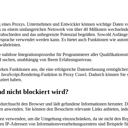
 eines Proxys. Unternehmen und Entwickler können wichtige Daten von
angs zu einem umfangreichen Netzwerk von über 40 Millionen wechseln
bschieden und das unbegrenzte Potenzial begrüßen. Sowohl Anfänger 
miersprache verwendet werden kann. Es bietet auch Funktionen wie aut
ährleisten.
ine nahtlose Integrationsprozedur für Programmierer aller Qualifikation
d suchen, unabhängig von Ihrem Erfahrungsniveau.
arken Funktionen aus, die eine erfolgreiche Datenerfassung ermöglich
 JavaScript-Rendering-Funktion in Proxy Crawl. Dadurch können Sie sic
riert haben.
 nicht blockiert wird?
urchsucht den Browser und lädt gefundene Informationen herunter. 
ten anwenden. Sie können den Besuchern relevante Links anbieten, ind
en verwenden, um die Umgehung einzuschränken, da sie nicht den Rege
 IP-Adressen von Informationsverarbeitungszentren sind Beispiele für