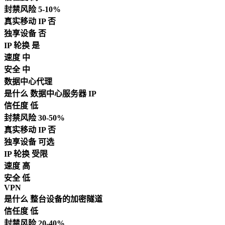
封禁风险
5-10%
真实移动 IP
否
独享设备
否
IP 轮换
是
速度
中
安全
中
数据中心代理
是什么
数据中心服务器 IP
信任度
低
封禁风险
30-50%
真实移动 IP
否
独享设备
可选
IP 轮换
受限
速度
高
安全
低
VPN
是什么
整台设备的加密隧道
信任度
低
封禁风险
20-40%