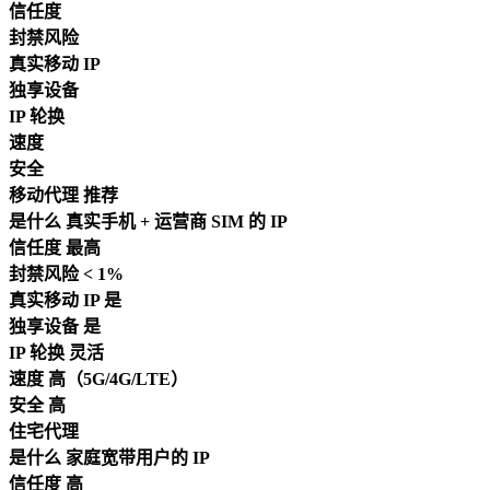
信任度
封禁风险
真实移动 IP
独享设备
IP 轮换
速度
安全
移动代理
推荐
是什么
真实手机 + 运营商 SIM 的 IP
信任度
最高
封禁风险
< 1%
真实移动 IP
是
独享设备
是
IP 轮换
灵活
速度
高（5G/4G/LTE）
安全
高
住宅代理
是什么
家庭宽带用户的 IP
信任度
高