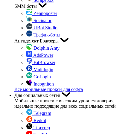
Scrapebox
SMM боты
Zennoposter
Socinator
UBot Studio
Трафик-боты
Антидетект Браузеры
Dolphin Anty
AdsPower
BitBrowser
Multilogin
GoLogin
Incogniton
Все мобильные прокси для софта
Для социальных сетей
Мобильные прокси с высоким уровнем доверия,
идеально подходящие для всех социальных сетей
Telegram
Reddit
Твиттер