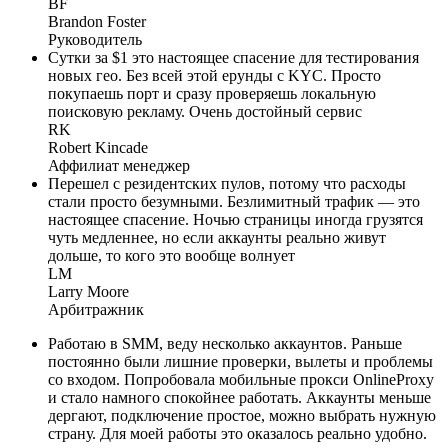
BF
Brandon Foster
Руководитель
Сутки за $1 это настоящее спасение для тестирования
новых гео. Без всей этой ерунды с KYC. Просто
покупаешь порт и сразу проверяешь локальную
поисковую рекламу. Очень достойный сервис
RK
Robert Kincade
Аффилиат менеджер
Перешел с резидентских пулов, потому что расходы
стали просто безумными. Безлимитный трафик — это
настоящее спасение. Ночью страницы иногда грузятся
чуть медленнее, но если аккаунты реально живут
дольше, то кого это вообще волнует
LM
Larry Moore
Арбитражник
Работаю в SMM, веду несколько аккаунтов. Раньше
постоянно были лишние проверки, вылеты и проблемы
со входом. Попробовала мобильные прокси OnlineProxy
и стало намного спокойнее работать. Аккаунты меньше
дергают, подключение простое, можно выбрать нужную
страну. Для моей работы это оказалось реально удобно.