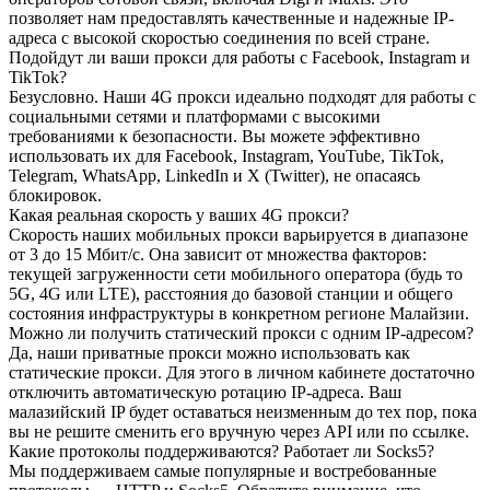
позволяет нам предоставлять качественные и надежные IP-
адреса с высокой скоростью соединения по всей стране.
Подойдут ли ваши прокси для работы с Facebook, Instagram и
TikTok?
Безусловно. Наши 4G прокси идеально подходят для работы с
социальными сетями и платформами с высокими
требованиями к безопасности. Вы можете эффективно
использовать их для Facebook, Instagram, YouTube, TikTok,
Telegram, WhatsApp, LinkedIn и X (Twitter), не опасаясь
блокировок.
Какая реальная скорость у ваших 4G прокси?
Скорость наших мобильных прокси варьируется в диапазоне
от 3 до 15 Мбит/с. Она зависит от множества факторов:
текущей загруженности сети мобильного оператора (будь то
5G, 4G или LTE), расстояния до базовой станции и общего
состояния инфраструктуры в конкретном регионе Малайзии.
Можно ли получить статический прокси с одним IP-адресом?
Да, наши приватные прокси можно использовать как
статические прокси. Для этого в личном кабинете достаточно
отключить автоматическую ротацию IP-адреса. Ваш
малазийский IP будет оставаться неизменным до тех пор, пока
вы не решите сменить его вручную через API или по ссылке.
Какие протоколы поддерживаются? Работает ли Socks5?
Мы поддерживаем самые популярные и востребованные