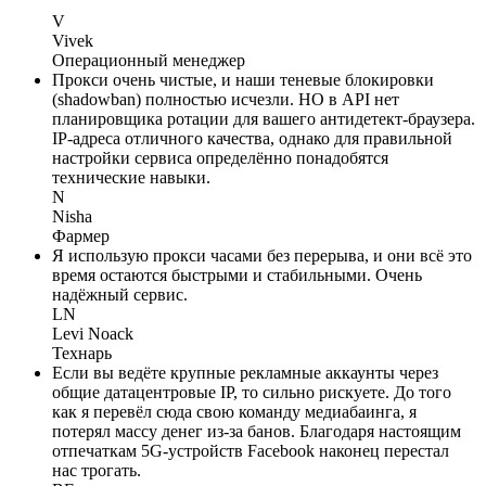
V
Vivek
Операционный менеджер
Прокси очень чистые, и наши теневые блокировки
(shadowban) полностью исчезли. НО в API нет
планировщика ротации для вашего антидетект-браузера.
IP-адреса отличного качества, однако для правильной
настройки сервиса определённо понадобятся
технические навыки.
N
Nisha
Фармер
Я использую прокси часами без перерыва, и они всё это
время остаются быстрыми и стабильными. Очень
надёжный сервис.
LN
Levi Noack
Технарь
Если вы ведёте крупные рекламные аккаунты через
общие датацентровые IP, то сильно рискуете. До того
как я перевёл сюда свою команду медиабаинга, я
потерял массу денег из-за банов. Благодаря настоящим
отпечаткам 5G-устройств Facebook наконец перестал
нас трогать.