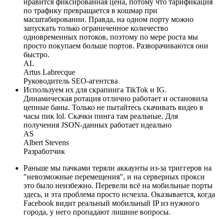
нравится фиксированная цена, потому что тарификация
по трафику превращается в кошмар при
масштабировании. Правда, на одном порту можно
запускать только ограниченное количество
одновременных потоков, поэтому по мере роста мы
просто покупаем больше портов. Разворачиваются они
быстро.
AL
Artus Labrecque
Руководитель SEO-агентсва
Используем их для скрапинга TikTok и IG.
Динамическая ротация отлично работает и остановила
цепные баны. Только не пытайтесь скачивать видео в
часы пик lol. Скачки пинга там реальные. Для
получения JSON-данных работает идеально
AS
Albert Stevens
Разработчик
Раньше мы пачками теряли аккаунты из-за триггеров на
"невозможные перемещения", и на серверных прокси
это было неизбежно. Перевели всё на мобильные порты
здесь, и эта проблема просто исчезла. Оказывается, когда
Facebook видит реальный мобильный IP из нужного
города, у него пропадают лишние вопросы.