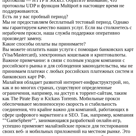
протоколы — HTTP и Socks5. Обратите внимание, что
протоколы UDP и функция Multiport в настоящее время не
поддерживаются.
Есть ли у вас пробный период?
Мы не предоставляем бесплатный тестовый период. Однако
мы гарантируем качество наших услуг. Если вы столкнетесь с
нерабочим прокси, наша служба поддержки оперативно
произведет замену.
Какие способы оплаты вы принимаете?
Вы можете оплатить наши услуги с помощью банковских карт
(Visa/Mastercard), электронных кошельков и криптовалюты.
Важное примечание: в связи с полным уходом компании с
российского рынка и для соблюдения законодательства, мы не
принимаем платежи с любых российских платежных систем и
банковских карт РФ.
Малайзия обладает развитой интернет-инфраструктурой, но,
как и во многих странах, существуют определенные
ограничения, например, на доступ к торрент-сайтам, таким
как The Pirate Bay и Kickass Torrents. Мобильные прокси
обеспечивают молниеносную скорость и стабильность
соединения, что крайне важно для компаний, работающих в
сфере цифрового маркетинга и SEO. Так, например, компания
""GameSphere"", занимающаяся разработкой онлайн-игр,
успешно применяет малайзийские прокси для тестирования
своих веб- и мобильных приложений на местном рынке. Это