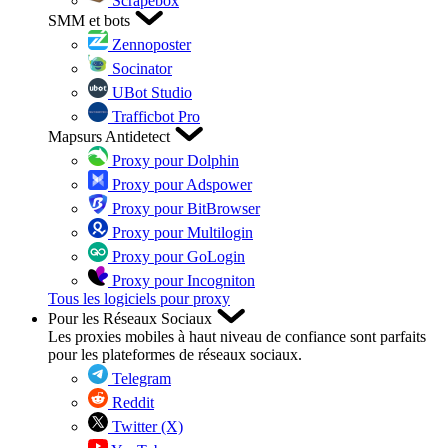
Scrapebox
SMM et bots
Zennoposter
Socinator
UBot Studio
Trafficbot Pro
Mapsurs Antidetect
Proxy pour Dolphin
Proxy pour Adspower
Proxy pour BitBrowser
Proxy pour Multilogin
Proxy pour GoLogin
Proxy pour Incogniton
Tous les logiciels pour proxy
Pour les Réseaux Sociaux
Les proxies mobiles à haut niveau de confiance sont parfaits
pour les plateformes de réseaux sociaux.
Telegram
Reddit
Twitter (X)