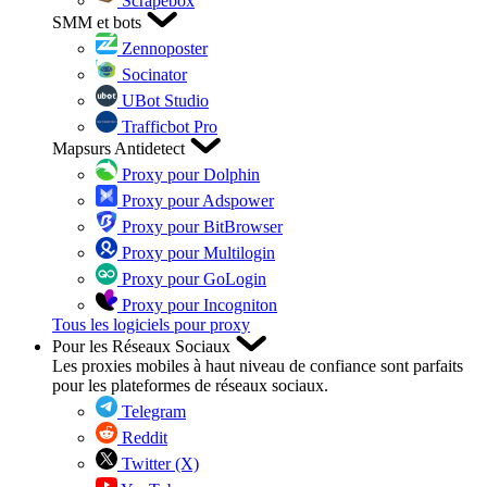
Scrapebox
SMM et bots
Zennoposter
Socinator
UBot Studio
Trafficbot Pro
Mapsurs Antidetect
Proxy pour Dolphin
Proxy pour Adspower
Proxy pour BitBrowser
Proxy pour Multilogin
Proxy pour GoLogin
Proxy pour Incogniton
Tous les logiciels pour proxy
Pour les Réseaux Sociaux
Les proxies mobiles à haut niveau de confiance sont parfaits
pour les plateformes de réseaux sociaux.
Telegram
Reddit
Twitter (X)