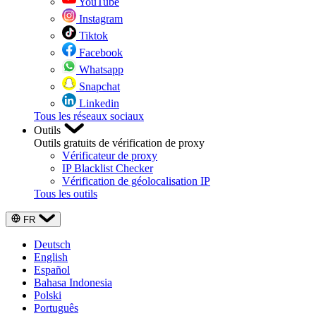
YouTube
Instagram
Tiktok
Facebook
Whatsapp
Snapchat
Linkedin
Tous les réseaux sociaux
Outils
Outils gratuits de vérification de proxy
Vérificateur de proxy
IP Blacklist Checker
Vérification de géolocalisation IP
Tous les outils
FR
Deutsch
English
Español
Bahasa Indonesia
Polski
Português