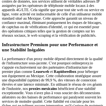
centres de données, nos services utilisent de véritables adresses IP
assignées par les opérateurs de téléphonie mobile locaux à des
appareils 4G/LTE. Cela signifie que pour tout site web ou service en
ligne, votre activité est indiscernable de celle d'un utilisateur mobile
standard situé au Mexique. Cette approche garantit un niveau de
confiance maximal, éliminant pratiquement les risques de blocages,
de captchas ou de vérifications d'identité, ce qui est essentiel pour
des opérations critiques telles que la gestion de comptes sur les
réseaux sociaux, le web scraping et la vérification de publicités.
Infrastructure Premium pour une Performance et
une Stabilité Inégalées
La performance d'un proxy mobile dépend directement de la qualité
de l'infrastructure sous-jacente. C'est pourquoi onlineproxy.io
s'appuie exclusivement sur des partenaires d'infrastructure de
premier plan comme
Leaseweb
et
Rapidseedbox
pour héberger
son équipement au Mexique. Cette collaboration stratégique assure
une disponibilité (uptime) de 99,9 %, des vitesses de connexion
élevées et une latence minimale. En utilisant le réseau de ces géants
de l'industrie, nos
proxies mexicains
bénéficient d'une stabilité
exceptionnelle. Vous n'avez plus à vous soucier des déconnexions
aléatoires ou des baisses de performance qui paralysent souvent les
services de moindre qualité. Cette fiabilité est cruciale pour les
tâches qui ne tolèrent aucune interruption, qu'il s'agisse de maintenir