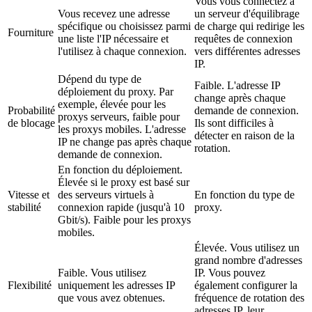
Vous vous connectez à
Vous recevez une adresse
un serveur d'équilibrage
spécifique ou choisissez parmi
de charge qui redirige les
Fourniture
une liste l'IP nécessaire et
requêtes de connexion
l'utilisez à chaque connexion.
vers différentes adresses
IP.
Dépend du type de
Faible. L'adresse IP
déploiement du proxy. Par
change après chaque
exemple, élevée pour les
Probabilité
demande de connexion.
proxys serveurs, faible pour
de blocage
Ils sont difficiles à
les proxys mobiles. L'adresse
détecter en raison de la
IP ne change pas après chaque
rotation.
demande de connexion.
En fonction du déploiement.
Élevée si le proxy est basé sur
Vitesse et
des serveurs virtuels à
En fonction du type de
stabilité
connexion rapide (jusqu'à 10
proxy.
Gbit/s). Faible pour les proxys
mobiles.
Élevée. Vous utilisez un
grand nombre d'adresses
Faible. Vous utilisez
IP. Vous pouvez
Flexibilité
uniquement les adresses IP
également configurer la
que vous avez obtenues.
fréquence de rotation des
adresses IP, leur