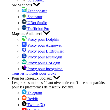
Scrapebox
SMM et bots
Zennoposter
Socinator
UBot Studio
Trafficbot Pro
Mapsurs Antidetect
Proxy pour Dolphin
Proxy pour Adspower
Proxy pour BitBrowser
Proxy pour Multilogin
Proxy pour GoLogin
Proxy pour Incogniton
Tous les logiciels pour proxy
Pour les Réseaux Sociaux
Les proxies mobiles à haut niveau de confiance sont parfaits
pour les plateformes de réseaux sociaux.
Telegram
Reddit
Twitter (X)