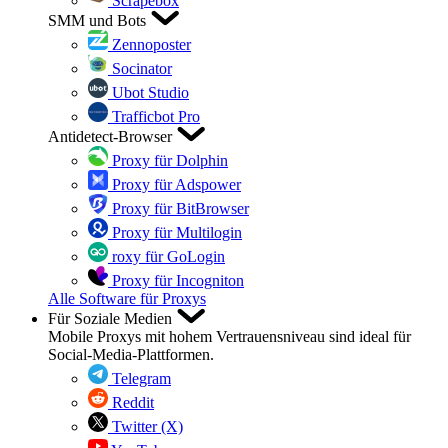
Scrapebox
SMM und Bots
Zennoposter
Socinator
Ubot Studio
Trafficbot Pro
Antidetect-Browser
Proxy für Dolphin
Proxy für Adspower
Proxy für BitBrowser
Proxy für Multilogin
roxy für GoLogin
Proxy für Incogniton
Alle Software für Proxys
Für Soziale Medien
Mobile Proxys mit hohem Vertrauensniveau sind ideal für
Social-Media-Plattformen.
Telegram
Reddit
Twitter (X)