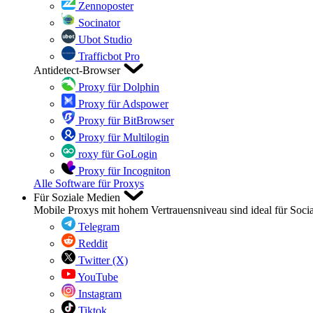
Zennoposter
Socinator
Ubot Studio
Trafficbot Pro
Antidetect-Browser
Proxy für Dolphin
Proxy für Adspower
Proxy für BitBrowser
Proxy für Multilogin
roxy für GoLogin
Proxy für Incogniton
Alle Software für Proxys
Für Soziale Medien
Mobile Proxys mit hohem Vertrauensniveau sind ideal für Soci
Telegram
Reddit
Twitter (X)
YouTube
Instagram
Tiktok