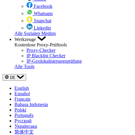
Facebook
Whatsapp
Snapchat
Linkedin
Alle Sozialen Medien
Werkzeuge
Kostenlose Proxy-Prüftools
Proxy-Checker
IP Blacklist Checker
IP-Geolokalisierungsprüfung
Alle Tools
DE
English
Español
Français
Bahasa Indonesia
Polski
Português
Русский
Українська
简体中文