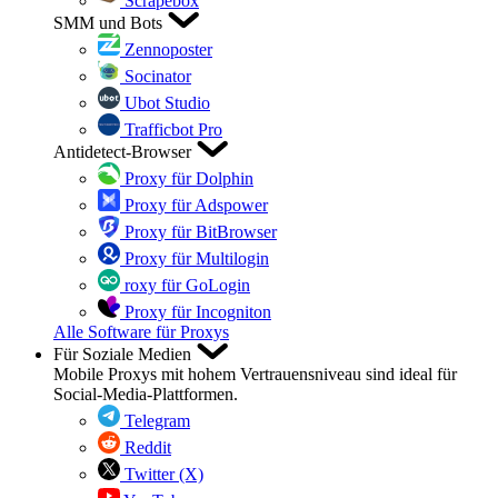
Scrapebox
SMM und Bots
Zennoposter
Socinator
Ubot Studio
Trafficbot Pro
Antidetect-Browser
Proxy für Dolphin
Proxy für Adspower
Proxy für BitBrowser
Proxy für Multilogin
roxy für GoLogin
Proxy für Incogniton
Alle Software für Proxys
Für Soziale Medien
Mobile Proxys mit hohem Vertrauensniveau sind ideal für
Social-Media-Plattformen.
Telegram
Reddit
Twitter (X)