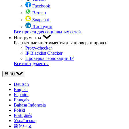
Facebook
Ватсап
Snapchat
Линкедин
Все прокси для социальных сетей
Инструменты
Бесплатные инструменты для проверки прокси
Proxy-checker
IP Blacklist Checker
Проверка геолокации IP
Все инструменты
RU
Deutsch
English
Español
Français
Bahasa Indonesia
Polski
Português
Українська
简体中文