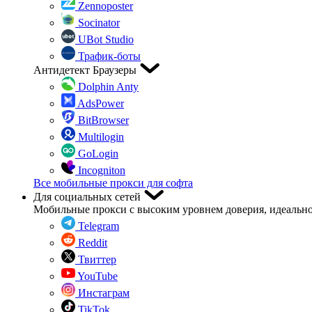
Zennoposter
Socinator
UBot Studio
Трафик-боты
Антидетект Браузеры
Dolphin Anty
AdsPower
BitBrowser
Multilogin
GoLogin
Incogniton
Все мобильные прокси для софта
Для социальных сетей
Мобильные прокси с высоким уровнем доверия, идеально
Telegram
Reddit
Твиттер
YouTube
Инстаграм
TikTok