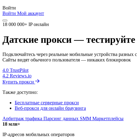
Войти
Войти
Мой аккаунт
18 000 000+ IP онлайн
Датские прокси — тестируйте 
Подключайтесь через реальные мобильные устройства разных с
Сайты видят обычного пользователя — никаких блокировок
4.0
TrustPilot
4.2
Reviews.io
Купить прокси
Также доступно:
Бесплатные серверные прокси
Веб-прокси для онлайн браузинга
Арбитраж трафика
Парсинг данных
SMM
Маркетплейсы
18 млн+
IP-адресов мобильных операторов