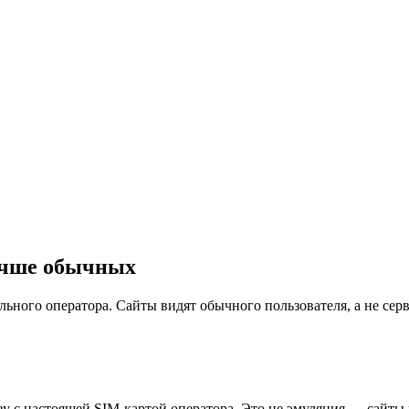
учше обычных
ного оператора. Сайты видят обычного пользователя, а не серв
 с настоящей SIM-картой оператора. Это не эмуляция — сайты 