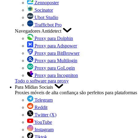
Zennoposter
Socinator
Ubot Studio
Trafficbot Pro
Navegadores Antidetect
Proxy para Dolphin
Proxy para Adspower
Proxy para BitBrowser
Proxy para Multilogin
Proxy para GoLogin
Proxy para Incogniton
Todo o software para proxy
Para Mídias Sociais
Proxies móveis de alta confiança são perfeitos para plataformas 
Telegram
Reddit
Twitter (X)
YouTube
Instagram
Tiktok