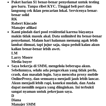
Paket harian $1 benar-benar penyelamat untuk testing
geo baru. Tanpa ribet KYC. Tinggal beli port dan
langsung cek iklan pencarian lokal. Servicenya benar-
benar solid
RK
Robert Kincade
Manajer afiliasi
Kami pindah dari pool residential karena biayanya
makin tidak masuk akal. Data unlimited itu benar-benar
penyelamat. Malam hari halaman memang agak lebih
lambat dimuat, tapi jujur saja, siapa peduli kalau akun
kalian benar-benar lebih awet.
LM
Larry Moore
Media buyer
Saya bekerja di SMM, mengelola beberapa akun.
Sebelumnya, selalu ada pengecekan yang tidak perlu,
crash, dan masalah login. Saya mencoba proxy mobile
OnlineProxy, dan semuanya menjadi jauh lebih lancar.
Akun menjadi lebih rapi, koneksi mudah, dan Anda
dapat memilih negara yang diinginkan. Ini terbukti
sangat nyaman untuk pekerjaan saya.
D
Diana
Manajer SMM