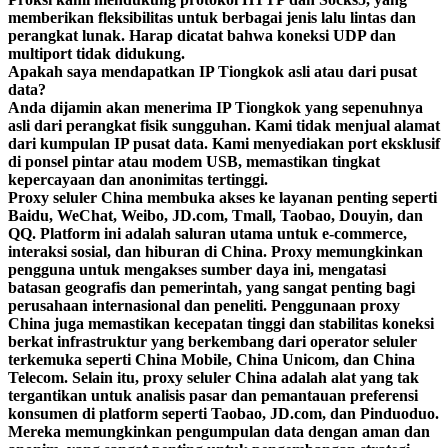
memberikan fleksibilitas untuk berbagai jenis lalu lintas dan
perangkat lunak. Harap dicatat bahwa koneksi UDP dan
multiport tidak didukung.
Apakah saya mendapatkan IP Tiongkok asli atau dari pusat
data?
Anda dijamin akan menerima IP Tiongkok yang sepenuhnya
asli dari perangkat fisik sungguhan. Kami tidak menjual alamat
dari kumpulan IP pusat data. Kami menyediakan port eksklusif
di ponsel pintar atau modem USB, memastikan tingkat
kepercayaan dan anonimitas tertinggi.
Proxy seluler China membuka akses ke layanan penting seperti
Baidu, WeChat, Weibo, JD.com, Tmall, Taobao, Douyin, dan
QQ. Platform ini adalah saluran utama untuk e-commerce,
interaksi sosial, dan hiburan di China. Proxy memungkinkan
pengguna untuk mengakses sumber daya ini, mengatasi
batasan geografis dan pemerintah, yang sangat penting bagi
perusahaan internasional dan peneliti. Penggunaan proxy
China juga memastikan kecepatan tinggi dan stabilitas koneksi
berkat infrastruktur yang berkembang dari operator seluler
terkemuka seperti China Mobile, China Unicom, dan China
Telecom. Selain itu, proxy seluler China adalah alat yang tak
tergantikan untuk analisis pasar dan pemantauan preferensi
konsumen di platform seperti Taobao, JD.com, dan Pinduoduo.
Mereka memungkinkan pengumpulan data dengan aman dan