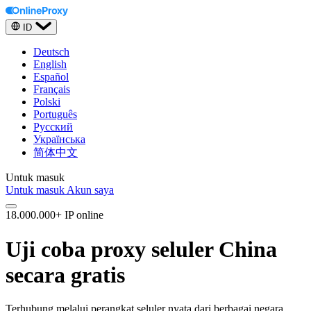
ID
Deutsch
English
Español
Français
Polski
Português
Русский
Українська
简体中文
Untuk masuk
Untuk masuk
Akun saya
18.000.000+ IP online
Uji coba proxy seluler China
secara gratis
Terhubung melalui perangkat seluler nyata dari berbagai negara.