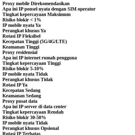
Proxy mobile
Direkomendasikan
Apa ini
IP ponsel nyata dengan SIM operator
Tingkat kepercayaan
Maksimum
Risiko blokir
< 1%
IP mobile nyata
Ya
Perangkat khusus
Ya
Rotasi IP
Fleksibel
Kecepatan
Tinggi (5G/4G/LTE)
Keamanan
Tinggi
Proxy residensial
Apa ini
IP internet rumah pengguna
Tingkat kepercayaan
Tinggi
Risiko blokir
5-10%
IP mobile nyata
Tidak
Perangkat khusus
Tidak
Rotasi IP
Ya
Kecepatan
Sedang
Keamanan
Sedang
Proxy pusat data
Apa ini
IP server di data center
Tingkat kepercayaan
Rendah
Risiko blokir
30-50%
IP mobile nyata
Tidak
Perangkat khusus
Opsional
Rotasi IP
Terbatas