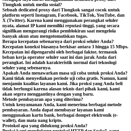
Tiongkok untuk media sosial?
Sebuah dedicated proxy dari Tiongkok sangat cocok untuk
platform seperti Instagram, Facebook, TikTok, YouTube, dan
X (Twitter). Karena kami menggunakan perangkat seluler
nyata, alamat IP kami memiliki reputasi tinggi, yang secara
signifikan mengurangi risiko pemblokiran saat mengelola
banyak akun atau mengotomatiskan tugas.
Berapa kecepatan sebenarnya dari proksi seluler Anda?
Kecepatan koneksi biasanya berkisar antara 3 hingga 15 Mbps.
Kecepatan ini dipengaruhi oleh berbagai faktor, termasuk
beban kerja operator seluler saat ini dan jarak Anda dari
perangkat. Ini adalah karakteristik normal dari teknologi
seluler yang sebenarnya.
Apakah Anda menawarkan masa uji coba untuk proksi Anda?
Kami tidak menyediakan periode uji coba gratis. Namun, kami
menjamin kualitas layanan kami. Jika proksi yang Anda beli
tidak berfungsi karena alasan teknis dari pihak kami, kami
akan segera menggantinya dengan yang baru.
Metode pembayaran apa yang diterima?
Untuk kenyamanan Anda, kami menerima berbagai metode
pembayaran. Anda dapat membayar layanan kami
menggunakan kartu bank, berbagai dompet elektronik (e-
wallet), dan mata uang kripto.
Protokol apa yang didukung proksi Anda?
Proksi kami mendukung protokol HTTP dan Socks5, yang