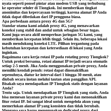
nyata seperti ponsel pintar atau modem USB yang terhubung
ke operator seluler di Tiongkok. Ini memberikan tingkat
anonimitas dan kepercayaan tertinggi, karena alamat IP Anda
tidak dapat dibedakan dari IP pengguna biasa.
Apa perbedaan antara proxy 4G dan 5G?
Standar utama kami adalah proxy 4G, yang menawarkan
koneksi yang stabil dan andal untuk sebagian besar tugas.
Kami juga secara aktif memperluas jaringan 5G kami, yang
memberikan kecepatan lebih tinggi. Selain itu, beberapa lokasi
masih mendukung koneksi LTE. Pilihan tergantung pada
kebutuhan kecepatan dan ketersediaan di lokasi yang Anda
inginkan.
Bagaimana cara kerja rotasi IP pada rotating proxy Tiongkok?
Untuk proksi bersama, rotasi alamat IP terjadi secara otomatis
setiap 2-5 menit. Jika Anda menggunakan private proxy, Anda
memiliki kendali penuh: rotasi dapat dinonaktifkan
sepenuhnya, diatur ke interval dari 1 hingga 30 menit, atau
diubah secara instan melalui tautan atau panggilan API.
Bisakah saya mendapatkan IP Tiongkok statis dengan layanan
Anda?
Tentu saja. Untuk mendapatkan IP Tiongkok yang statis, Anda
bisa memesan layanan private proxy kami dan menonaktifkan
fitur rotasi IP. Ini sangat ideal untuk mengelola akun yang
memerlukan alamat IP yang konsisten dan tidak berubah.
Mengapa saya harus menggunakan dedicated proxy dari