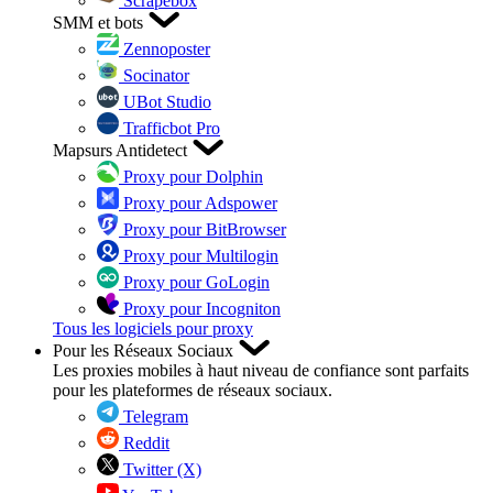
Scrapebox
SMM et bots
Zennoposter
Socinator
UBot Studio
Trafficbot Pro
Mapsurs Antidetect
Proxy pour Dolphin
Proxy pour Adspower
Proxy pour BitBrowser
Proxy pour Multilogin
Proxy pour GoLogin
Proxy pour Incogniton
Tous les logiciels pour proxy
Pour les Réseaux Sociaux
Les proxies mobiles à haut niveau de confiance sont parfaits
pour les plateformes de réseaux sociaux.
Telegram
Reddit
Twitter (X)