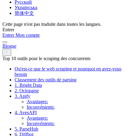
Русский
Українська
简体中文
Cette page n'est pas traduite dans toutes les langues.
Entrer
Entrer
Mon compte
Blogue
Top 10 outils pour le scraping des concurrents
Qu'est-ce que le web scraping et pourquoi en avez-vous
besoin
Classement des outils de parsing
1. Bright Data
2. Octoparse
3. Apify
Avantages:
Inconvénients:
4. AvesAPI
Avantages:
Inconvénients:
5. ParseHub
6. Diffbot