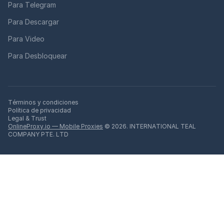
Para Telegram
Para Descargar
Para Video
Para Desbloquear
Términos y condiciones
Política de privacidad
Legal & Trust
OnlineProxy.io — Mobile Proxies
© 2026. INTERNATIONAL TEAL
COMPANY PTE. LTD