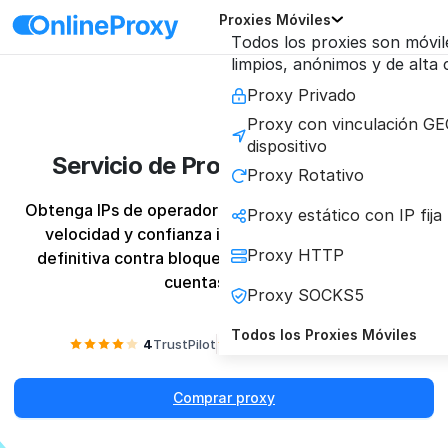
Proxies Móviles
Todos los proxies son móvil
limpios, anónimos y de alta
Proxy Privado
Proxy con vinculación GE
dispositivo
Servicio de Proxy Móvil Rápido
Proxy Rotativo
Obtenga IPs de operadores móviles reales para una 
Proxy estático con IP fija
velocidad y confianza inigualables. La solución 
Proxy HTTP
definitiva contra bloqueos y para una gestión de 
cuentas segura.
Proxy SOCKS5
Todos los Proxies Móviles
4
TrustPilot
4.2
Reviews.io
Comprar proxy