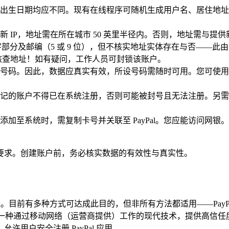
生日期均应不同。现有在线程序可随机生成用户名、居住地址及出生
P，地址需在所在城市 50 英里半径内。否则，地址需与提供新 IP
字部分及邮编（5 或 9 位），但不核实地址实体存在与否——
手动核查地址！如有疑问，工作人员可封锁该账户。
打指定号码。因此，数据应真实有效，所设号码需随时可用。您可
 中登记的账户不得已在系统注册，否则可能被封号且无法注册。
至系统时，需复制卡号并关联至 PayPal。您应能访问网银。P
要求。创建账户前，务必核实数据的有效性与真实性。
 地址。目前有多种方式可达成此目的，但非所有方法都适用——PayPa
种通过移动网络（运营商提供）工作的现代技术，提供高信任度的移动
，允许用户安全注册 PayPal 应用。