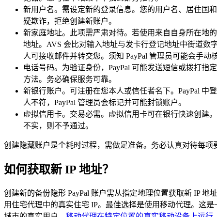
新用户名。需设定新的登录信息。您的用户名、居住国和出
疑欺诈，拒绝创建新账户。
新家庭地址。此项需严肃对待。若使用来自自身所在地的新 I
地址。AVS 会比对输入地址与发卡行登记地址中街道数
人可接收邮件并转交您。须知 PayPal 管理员可能会
电话号码。为验证身份，PayPal 可能发送短信或拨
方法。务必确保服务可靠。
新银行账户。可注册在您本人或信任者名下。PayPal
人不符，PayPal 管理员会标记并可能封锁账户。
虚拟信用卡。交易必需。虚拟信用卡可在银行快速创建。添加
不实，则不予通过。
创建隐藏账户是个耗时过程，需做足准备。务必认真对待每项
如何获取新 IP 地址？
创建新的备份隐形 PayPal 账户需从指定地理位置获取新 IP
用住宅代理中的真实住宅 IP。最佳选择是使用移动代理。这是一
城市的真实用户。
移动代理在特定位置的真实移动设备上运行