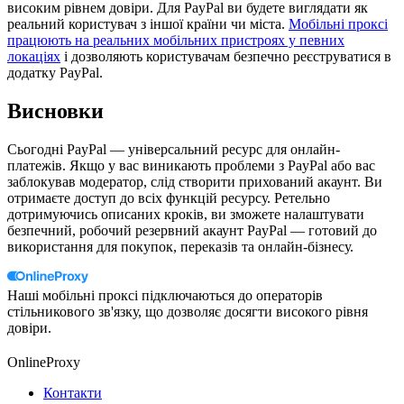
високим рівнем довіри. Для PayPal ви будете виглядати як
реальний користувач з іншої країни чи міста.
Мобільні проксі
працюють на реальних мобільних пристроях у певних
локаціях
і дозволяють користувачам безпечно реєструватися в
додатку PayPal.
Висновки
Сьогодні PayPal — універсальний ресурс для онлайн-
платежів. Якщо у вас виникають проблеми з PayPal або вас
заблокував модератор, слід створити прихований акаунт. Ви
отримаєте доступ до всіх функцій ресурсу. Ретельно
дотримуючись описаних кроків, ви зможете налаштувати
безпечний, робочий резервний акаунт PayPal — готовий до
використання для покупок, переказів та онлайн-бізнесу.
Наші мобільні проксі підключаються до операторів
стільникового зв'язку, що дозволяє досягти високого рівня
довіри.
OnlineProxy
Контакти