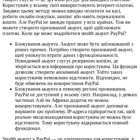
Користувачі у всьому світі використовують інтернет-платежі.
Завдяки цьому методу можна швидко оплатити на касі,
робити онлайн-покупки, шопінг або навіть переказувати
кошти. Але PayPal не завжди працює у всіх країнах. Тож ви
можете створити прихований акаунт, щоб здійснювати
платежі. Коли ще може знадобитися stealth акаунт PayPal?
Блокування акаунта. Акаунт може бути заблокований з
різних причин. Потрібно створити прихований акаунт,
щоб уникнути втрати даних і функціональності.
Невидимий акаунт слугує резервною копією, де
зберігається вся інформація про користувача. Ця функція
дозволяє створити анонімний акаунт. Тобто таких
користувачів неможливо відстежити. Відповідно, не
буде обмежень на використання PayPal.
Блокування акаунта в певному регіоні проживання.
PayPal не доступний у всьому світі. Наприклад, у деяких
частинах Азії чи Африки додаток не можна
використовувати. Але прихований акаунт допомагає
вирішити цю проблему. IP-адреса підбирається так, щоб
реальне місцезнаходження користувача не можна було
відстежити. Тому користувачу відкривається повний
функціонал.
Stealth акаунт у PayPal — це альтернатива для користувачів, у