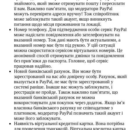
знайомого, який зможе отримувати пошту і пересилати
її вам. Важливо пам’ятати, що модератори PayPal
можуть перевіряти адреси вручну! Тож співробітник
може заблокувати такий акаунт, якщо виникнуть
питання щодо місця проживання та локації.
Номер телефону. Для підтвердження особи сервіс PayPal
може надіслати повідомлення або зателефонувати на
вказаний номер. Тож дані мають бути актуальними, а
вказаний номер має бути під рукою. У цій ситуації
можна скористатися сервісом віртуальних номерів. Це
анонімний спосіб отримувати дзвінки та повідомлення
без прив’язки до паспорта. Головне, щоб сервіс
працював надійно.
Новий банківський рахунок. Він може бути
зареєстрований на вас або довірену особу. Рахунок, який
вказується в PayPal, не має бути зареєстрований у
системі раніше. Інакше вас можуть заблокувати, і
реєстрація не пройде. Також важливо пам’ятати, що
вказаний банківський рахунок не можна
використовувати для покупок через додаток. Якщо ім’я
власника банківського рахунку не співпадатиме з
платником, модератор PayPal позначить такий акаунт і
може його заблокувати.
Наявність віртуальної кредитної картки. Вона потрібна
для проведення транзакцій. Віртуальна кредитна картка