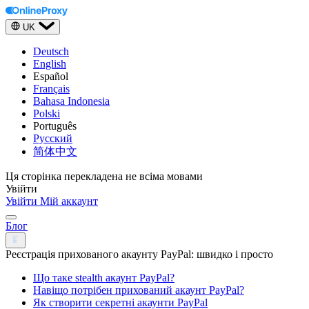
UK
Deutsch
English
Español
Français
Bahasa Indonesia
Polski
Português
Русский
简体中文
Ця сторінка перекладена не всіма мовами
Увійти
Увійти
Мій аккаунт
Блог
Реєстрація прихованого акаунту PayPal: швидко і просто
Що таке stealth акаунт PayPal?
Навіщо потрібен прихований акаунт PayPal?
Як створити секретні акаунти PayPal