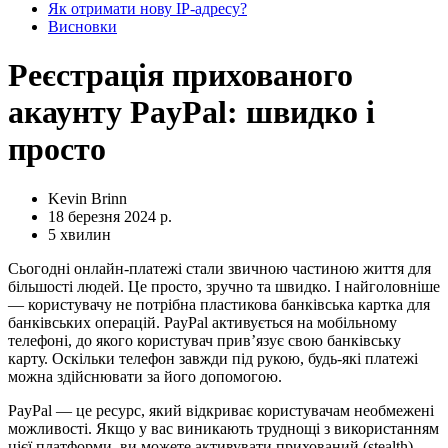
Як отримати нову IP-адресу?
Висновки
Реєстрація прихованого
акаунту PayPal: швидко і
просто
Kevin Brinn
18 березня 2024 р.
5 хвилин
Сьогодні онлайн-платежі стали звичною частиною життя для
більшості людей. Це просто, зручно та швидко. І найголовніше
— користувачу не потрібна пластикова банківська картка для
банківських операцій. PayPal активується на мобільному
телефоні, до якого користувач прив’язує свою банківську
карту. Оскільки телефон завжди під рукою, будь-які платежі
можна здійснювати за його допомогою.
PayPal — це ресурс, який відкриває користувачам необмежені
можливості. Якщо у вас виникають труднощі з використанням
цієї платформи, ви можете активувати прихований (stealth)