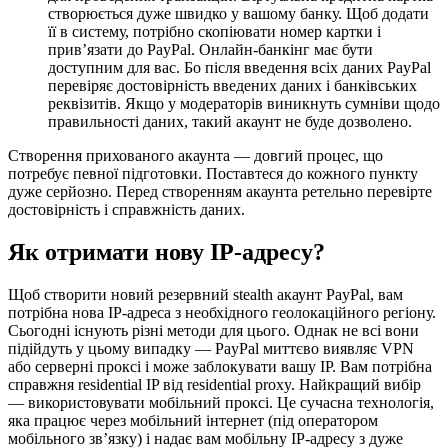
створюється дуже швидко у вашому банку. Щоб додати
її в систему, потрібно скопіювати номер картки і
прив’язати до PayPal. Онлайн-банкінг має бути
доступним для вас. Бо після введення всіх даних PayPal
перевіряє достовірність введених даних і банківських
реквізитів. Якщо у модераторів виникнуть сумніви щодо
правильності даних, такий акаунт не буде дозволено.
Створення прихованого акаунта — довгий процес, що
потребує певної підготовки. Поставтеся до кожного пункту
дуже серйозно. Перед створенням акаунта ретельно перевірте
достовірність і справжність даних.
Як отримати нову IP-адресу?
Щоб створити новий резервний stealth акаунт PayPal, вам
потрібна нова IP-адреса з необхідного геолокаційного регіону.
Сьогодні існують різні методи для цього. Однак не всі вони
підійдуть у цьому випадку — PayPal миттєво виявляє VPN
або серверні проксі і може заблокувати вашу IP. Вам потрібна
справжня residential IP від residential proxy. Найкращий вибір
— використовувати мобільний проксі. Це сучасна технологія,
яка працює через мобільний інтернет (під оператором
мобільного зв’язку) і надає вам мобільну IP-адресу з дуже