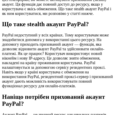
акаунт. Ця функція дає повний доступ до ресурсу, якщо у
користувача є якісь обмеження. Що таке stealth акаунт PayPal і
як ним користуватися, ми розповімо у статті нижче.
Що таке stealth акаунт PayPal?
PayPal недоступний у всіх країнах. Тому користувачам може
знадобитися допомога у використанні цього ресурсу. На
допомогу приходить прихований акаунт — функція, яка
дозволяє відновити акаунт PayPal та здійснювати онлайн-
платежі. Як це працює? Користувач використовує новий
нікнейм і нову IP-адресу. Це дозволяє зняти обмеження,
накладені на країну проживання користувача. PayPal
налаштовується за допомогою сервісу резидентних проксі.
Навіть якщо у країні користувача є обмеження на
використання PayPal, резидентний проксі-сервер і прихований
акаунт дають можливість використовувати повний
функціонал ресурсу для онлайн-платежів.
Навіщо потрібен прихований акаунт
PayPal?
Акаунт PayPal — це зручний ресурс для швидких платежів.