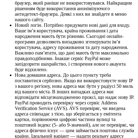
браузер, який раніше не використовувався. Найкращим
рішенням буде використання анонімізуючого
антидетект-браузера. Деякі з них ви знайдете в меню
нашого сайту.
Новий логін. Потрібно придумати нові дані для входу.
Ваше ім’я користувача, країна проживання і дата
народження мають бути різними. Сьогодні онлайн-
програми дозволяють випадково згенерувати ім’я
користувача, адресу проживання та дату народження.
Важливо пам’ятати, що дані мають бути максимально
правдоподібними. Інакше сервіс PayPal може
запідозрити шахрайство, і створення нового акаунта
буде відхилено.
Нова домашня адреса. До цього пункту треба
поставитися серйозно. Якщо ви використовуєте нову IP
з вашого регіону, нова адреса має бути у радіусі 50 миль
від вашого міста. В інших випадках адреса має
відповідати місцезнаходженню проксі, що надає нову IP.
PayPal проводить перевірку через сервіс Address
Verification Service (AVS). AVS перевіряє, чи введена
адреса співпадає з тією, що зберігається у емітента
картки, порівнюючи цифрові частини вулиці та
поштовий індекс (5- або 9-значний), але не перевіряє, чи
адреса фізично існує — цим займається поштова служба
країни. Ідеальний варіант — надати реальну адресу