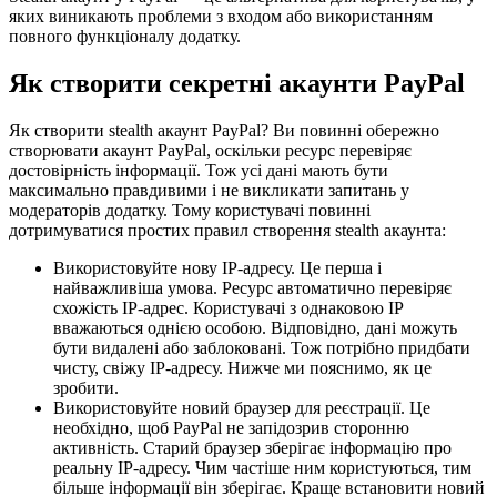
яких виникають проблеми з входом або використанням
повного функціоналу додатку.
Як створити секретні акаунти PayPal
Як створити stealth акаунт PayPal? Ви повинні обережно
створювати акаунт PayPal, оскільки ресурс перевіряє
достовірність інформації. Тож усі дані мають бути
максимально правдивими і не викликати запитань у
модераторів додатку. Тому користувачі повинні
дотримуватися простих правил створення stealth акаунта:
Використовуйте нову IP-адресу. Це перша і
найважливіша умова. Ресурс автоматично перевіряє
схожість IP-адрес. Користувачі з однаковою IP
вважаються однією особою. Відповідно, дані можуть
бути видалені або заблоковані. Тож потрібно придбати
чисту, свіжу IP-адресу. Нижче ми пояснимо, як це
зробити.
Використовуйте новий браузер для реєстрації. Це
необхідно, щоб PayPal не запідозрив сторонню
активність. Старий браузер зберігає інформацію про
реальну IP-адресу. Чим частіше ним користуються, тим
більше інформації він зберігає. Краще встановити новий