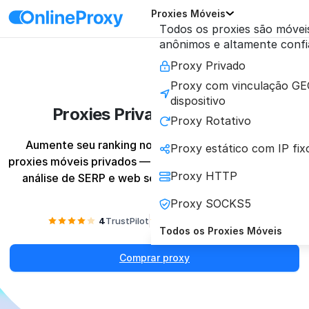
Proxies Móveis
Todos os proxies são móveis
anônimos e altamente confi
Proxy Privado
Proxy com vinculação GE
dispositivo
Proxies Privados para SEO
Proxy Rotativo
Aumente seu ranking nos motores de busca com 
Proxy estático com IP fix
proxies móveis privados — a ferramenta essencial para 
Proxy HTTP
análise de SERP e web scraping sem interrupções.
Proxy SOCKS5
4
TrustPilot
4.2
Reviews.io
Todos os Proxies Móveis
Comprar proxy