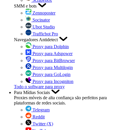
Scrapebox
SMM e bots
Zennoposter
Socinator
Ubot Studio
Trafficbot Pro
Navegadores Antidetect
Proxy para Dolphin
Proxy para Adspower
Proxy para BitBrowser
Proxy para Multilogin
Proxy para GoLogin
Proxy para Incogniton
Todo o software para proxy
Para Mídias Sociais
Proxies móveis de alta confiança são perfeitos para
plataformas de redes sociais.
Telegram
Reddit
Twitter (X)