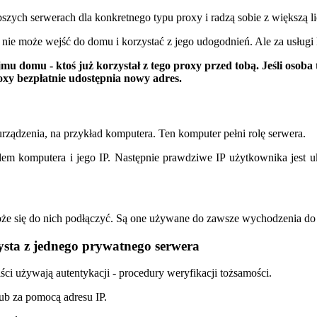
bszych serwerach dla konkretnego typu proxy i radzą sobie z większą l
e może wejść do domu i korzystać z jego udogodnień. Ale za usługi k
omu - ktoś już korzystał z tego proxy przed tobą. Jeśli osoba ta
xy bezpłatnie udostępnia nowy adres.
 urządzenia, na przykład komputera. Ten komputer pełni rolę serwera.
ielem komputera i jego IP. Następnie prawdziwe IP użytkownika jest 
może się do nich podłączyć. Są one używane do zawsze wychodzenia do 
ysta z jednego prywatnego serwera
ci używają autentykacji - procedury weryfikacji tożsamości.
ub za pomocą adresu IP.