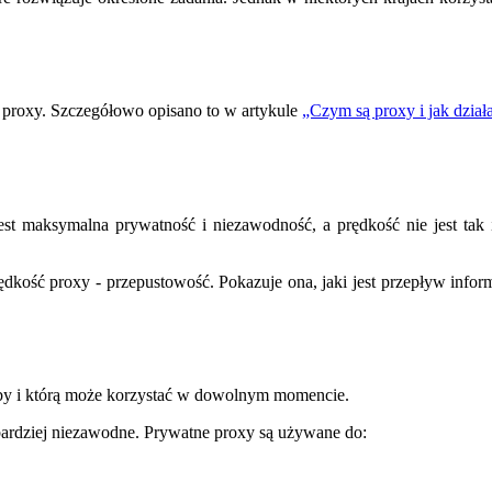
proxy. Szczegółowo opisano to w artykule
„Czym są proxy i jak dział
jest maksymalna prywatność i niezawodność, a prędkość nie jest tak i
ość proxy - przepustowość. Pokazuje ona, jaki jest przepływ informac
oby i którą może korzystać w dowolnym momencie.
 bardziej niezawodne. Prywatne proxy są używane do: