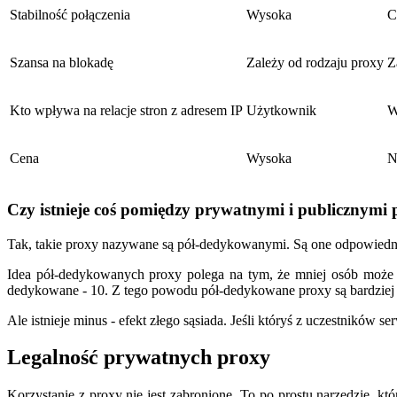
Stabilność połączenia
Wysoka
C
Szansa na blokadę
Zależy od rodzaju proxy
Z
Kto wpływa na relacje stron z adresem IP
Użytkownik
W
Cena
Wysoka
N
Czy istnieje coś pomiędzy prywatnymi i publicznymi
Tak, takie proxy nazywane są pół-dedykowanymi. Są one odpowiednie d
Idea pół-dedykowanych proxy polega na tym, że mniej osób może s
dedykowane - 10. Z tego powodu pół-dedykowane proxy są bardziej st
Ale istnieje minus - efekt złego sąsiada. Jeśli któryś z uczestnikó
Legalność prywatnych proxy
Korzystanie z proxy nie jest zabronione. To po prostu narzędzie, k