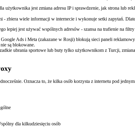
a użytkownika jest zmiana adresu IP i sprawdzenie, jak strona lub rek
 - zbiera wiele informacji w internecie i wykonuje setki zapytań. Dlat
go lepiej jest używać wspólnych adresów - szansa na trafienie na filt
k Google Ads i Meta (zakazane w Rosji) blokują sieci paneli reklam
 nie są blokowane.
e rzadkie ubrania sportowe lub buty tylko użytkownikom z Turcji, zmi
roxy
jednocześnie. Oznacza to, że kilka osób korzysta z internetu pod jednym
gólne
spólny dla kilkudziesięciu osób