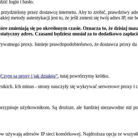
ić login i hasło.
przydzielony przez dostawcę internetu. Aby to zrobić, prawdziwy adres
iej metody autentykacji jest to, że jeśli zmieni się twój adres IP, nie
 zmieniają się po określonym czasie. Oznacza to, że dzisiaj masz j
statyczny adres. Czasami będziesz musiał za to dodatkowo zapłaci
prywatnego proxy. Istnieje prawdopodobieństwo, że dostawca proxy da 
„Czym są proxy i jak działają”
, tutaj powtórzymy krótko.
tkich. Ich minus - strony nauczyły się wykrywać serwerowe proxy i cz
 przypisuje użytkownikom. Są droższe, ale bardziej niezawodne niż po
rów używają adresów IP sieci komórkowej. Najdroższa opcja ze wszystk