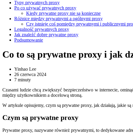
Typy prywatnych proxy
Po co używać prywatnych proxy
Kiedy prywatne proxy nie są konieczne
Różnice między prywatnymi a ogólnymi proxy
Czy istnieje coś pomiędzy prywatnymi i publicznymi pr
Legalność prywatnych proxy
Jak znaleźć dobre prywatne proxy
Podsumowanie
Co to są prywatne proxy i jak dz
Yinhao Lee
26 czerwca 2024
7 minuty
Czasami ludzie chcą zwiększyć bezpieczeństwo w internecie, ominą
między użytkownikiem a docelową stroną.
W artykule opisujemy, czym są prywatne proxy, jak działają, jakie są
Czym są prywatne proxy
Prywatne proxy, nazywane również prywatnymi, to dedykowane adres