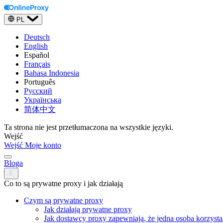
PL
Deutsch
English
Español
Français
Bahasa Indonesia
Português
Русский
Українська
简体中文
Ta strona nie jest przetłumaczona na wszystkie języki.
Wejść
Wejść
Moje konto
Bloga
Co to są prywatne proxy i jak działają
Czym są prywatne proxy
Jak działają prywatne proxy
Jak dostawcy proxy zapewniają, że jedna osoba korzyst