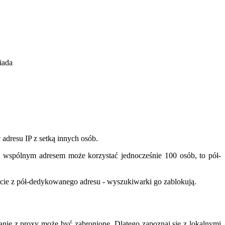
iada
 adresu IP z setką innych osób.
m wspólnym adresem może korzystać jednocześnie 100 osób, to pół-
rnecie z pół-dedykowanego adresu - wyszukiwarki go zablokują.
tanie z proxy może być zabronione. Dlatego zapoznaj się z lokalnymi