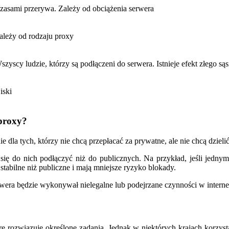
zasami przerywa. Zależy od obciążenia serwera
ależy od rodzaju proxy
szyscy ludzie, którzy są podłączeni do serwera. Istnieje efekt złego sąs
iski
 proxy?
la tych, którzy nie chcą przepłacać za prywatne, ale nie chcą dzielić
ię do nich podłączyć niż do publicznych. Na przykład, jeśli jedny
abilne niż publiczne i mają mniejsze ryzyko blokady.
w serwera będzie wykonywał nielegalne lub podejrzane czynności w inte
tóre rozwiązuje określone zadania. Jednak w niektórych krajach korzys