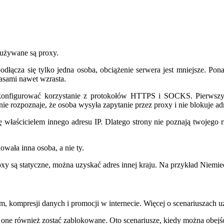
 używane są proxy.
cza się tylko jedna osoba, obciążenie serwera jest mniejsze. Pona
zasami nawet wzrasta.
nfigurować korzystanie z protokołów HTTPS i SOCKS. Pierwszy szy
ie rozpoznaje, że osoba wysyła zapytanie przez proxy i nie blokuje ad
 właścicielem innego adresu IP. Dlatego strony nie poznają twojego 
owała inna osoba, a nie ty.
xy są statyczne, można uzyskać adres innej kraju. Na przykład Niemiec
m, kompresji danych i promocji w internecie. Więcej o scenariuszach u
 one również zostać zablokowane. Oto scenariusze, kiedy można obejś