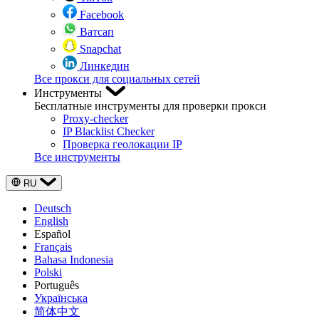
Facebook
Ватсап
Snapchat
Линкедин
Все прокси для социальных сетей
Инструменты
Бесплатные инструменты для проверки прокси
Proxy-checker
IP Blacklist Checker
Проверка геолокации IP
Все инструменты
RU
Deutsch
English
Español
Français
Bahasa Indonesia
Polski
Português
Українська
简体中文