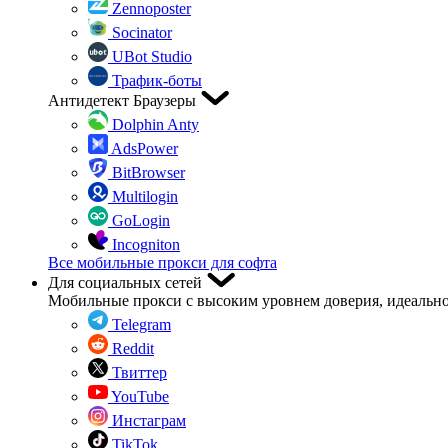
Zennoposter
Socinator
UBot Studio
Трафик-боты
Антидетект Браузеры
Dolphin Anty
AdsPower
BitBrowser
Multilogin
GoLogin
Incogniton
Все мобильные прокси для софта
Для социальных сетей
Мобильные прокси с высоким уровнем доверия, идеально
Telegram
Reddit
Твиттер
YouTube
Инстаграм
TikTok