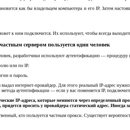
ановится как бы владельцем компьютера и его IP. Затем настоя
ожет к ним подключится. Их используют, чтобы всегда выходить
частным сервером пользуется один человек
человек, разработчики используют аутентификацию — процедуру 
олю или по IP.
огин и пароль.
м выдал интернет-провайдер. Для этого реальный IP-адрес нужн
го метода аутентификации — если у вас поменяется IP, подключит
кие IP-адреса, которые меняются через определенный промеж
, придется просить у провайдера статический адрес. Иногда з
твенный, кто пользуется частным прокси. Существует вероятнос