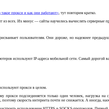
 такое прокси и как они работают»
, тут повторим кратко.
т из всех. Их минус — сайты научились вычислять серверные пр
присваивает пользователям. Они дороже, но надежнее предыду
ютеров используют IP-адреса мобильной сети. Самый дорогой ва
используют прокси в целом.
ому прокси подсоединяется только один человек, нагрузка на
 поэтому скорость интернета почти не снижается. А иногда, нао
 настроить использование HTTPS и SOCKS-протоколов. Первый 