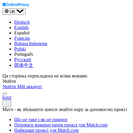
UK
Deutsch
English
Español
Français
Bahasa Indonesia
Polski
Português
Русский
简体中文
Ця сторінка перекладена не всіма мовами
Увійти
Увійти
Мій аккаунт
Блог
Матч - як збільшити шанси знайти пару за допомогою проксі
Що це таке і як це працює
Переваги використання проксі для Match.com
Найкращі проксі для Match.com