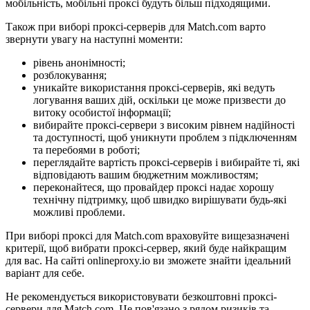
мобільність, мобільні проксі будуть більш підходящими.
Також при виборі проксі-серверів для Match.com варто
звернути увагу на наступні моменти:
рівень анонімності;
розблокування;
уникайте використання проксі-серверів, які ведуть
логування ваших дій, оскільки це може призвести до
витоку особистої інформації;
вибирайте проксі-сервери з високим рівнем надійності
та доступності, щоб уникнути проблем з підключенням
та перебоями в роботі;
переглядайте вартість проксі-серверів і вибирайте ті, які
відповідають вашим бюджетним можливостям;
переконайтеся, що провайдер проксі надає хорошу
технічну підтримку, щоб швидко вирішувати будь-які
можливі проблеми.
При виборі проксі для Match.com враховуйте вищезазначені
критерії, щоб вибрати проксі-сервер, який буде найкращим
для вас. На сайті onlineproxy.io ви зможете знайти ідеальний
варіант для себе.
Не рекомендується використовувати безкоштовні проксі-
сервери для Match.com. Це пов'язано з рядом ризиків та