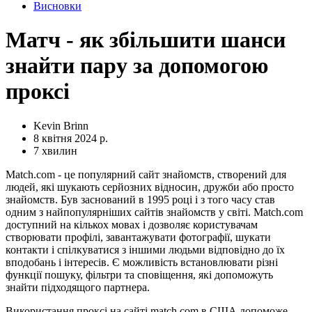
Висновки
Матч - як збільшити шанси
знайти пару за допомогою
проксі
Kevin Brinn
8 квітня 2024 р.
7 хвилин
Match.com - це популярний сайт знайомств, створений для
людей, які шукають серйозних відносин, дружби або просто
знайомств. Був заснований в 1995 році і з того часу став
одним з найпопулярніших сайтів знайомств у світі. Match.com
доступний на кількох мовах і дозволяє користувачам
створювати профілі, завантажувати фотографії, шукати
контакти і спілкуватися з іншими людьми відповідно до їх
вподобань і інтересів. Є можливість встановлювати різні
функції пошуку, фільтри та сповіщення, які допоможуть
знайти підходящого партнера.
Використання проксі на сайті match.com в США допоможе