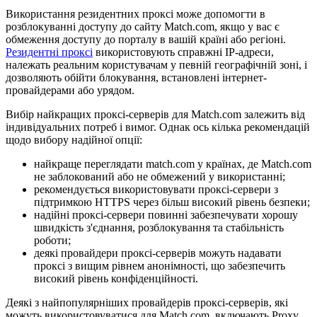
Використання резидентних проксі може допомогти в
розблокуванні доступу до сайту Match.com, якщо у вас є
обмеження доступу до порталу в вашій країні або регіоні.
Резидентні проксі
використовують справжні IP-адреси,
належать реальним користувачам у певній географічній зоні, і
дозволяють обійти блокування, встановлені інтернет-
провайдерами або урядом.
Вибір найкращих проксі-серверів для Match.com залежить від
індивідуальних потреб і вимог. Однак ось кілька рекомендацій
щодо вибору надійної опції:
найкраще переглядати match.com у країнах, де Match.com
не заблокований або не обмежений у використанні;
рекомендується використовувати проксі-сервери з
підтримкою HTTPS через більш високий рівень безпеки;
надійні проксі-сервери повинні забезпечувати хорошу
швидкість з'єднання, розблокування та стабільність
роботи;
деякі провайдери проксі-серверів можуть надавати
проксі з вищим рівнем анонімності, що забезпечить
високий рівень конфіденційності.
Деякі з найпопулярніших провайдерів проксі-серверів, які
можуть використовуватися для Match.com, включають Proxy