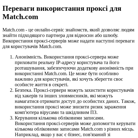
Переваги використання проксі для
Match.com
Match.com - це онлайн-сервіс знайомств, який дозволяє людям
знайти підходящого партнера для відносин або шлюбу.
Використання проксі-серверів може надати наступні переваги
для користувачів Match.com.
Анонімність. Використання проксі-сервера може
приховати реальну IP-адресу користувача та його
розташування, забезпечуючи додаткову анонімність при
використанні Match.com. Це може бути особливо
важливо для користувачів, які хочуть зберегти своє
особисте життя в секреті.
Безпека. Проксі-сервери можуть захистити користувачів
від хакерів та інших зловмисників, які можуть
намагатися отримати доступ до особистих даних. Також,
використання проксі може знизити ризик зараження
комп'ютера вірусами та шкідливим ПЗ.
Керування кількома обліковими записами.
Використання проксі-серверів може допомогти керувати
кількома обліковими записами Match.com з різних місць.
Наприклад, якщо у вас є бізнес, пов'язаний зі