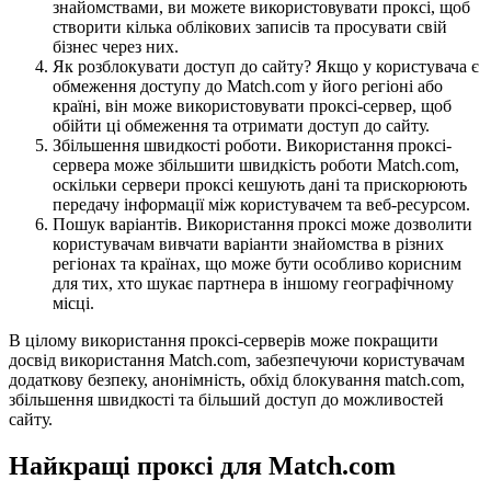
знайомствами, ви можете використовувати проксі, щоб
створити кілька облікових записів та просувати свій
бізнес через них.
Як розблокувати доступ до сайту? Якщо у користувача є
обмеження доступу до Match.com у його регіоні або
країні, він може використовувати проксі-сервер, щоб
обійти ці обмеження та отримати доступ до сайту.
Збільшення швидкості роботи. Використання проксі-
сервера може збільшити швидкість роботи Match.com,
оскільки сервери проксі кешують дані та прискорюють
передачу інформації між користувачем та веб-ресурсом.
Пошук варіантів. Використання проксі може дозволити
користувачам вивчати варіанти знайомства в різних
регіонах та країнах, що може бути особливо корисним
для тих, хто шукає партнера в іншому географічному
місці.
В цілому використання проксі-серверів може покращити
досвід використання Match.com, забезпечуючи користувачам
додаткову безпеку, анонімність, обхід блокування match.com,
збільшення швидкості та більший доступ до можливостей
сайту.
Найкращі проксі для Match.com