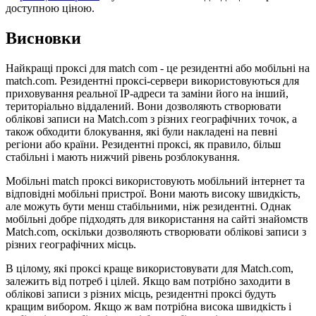
доступною ціною.
Висновки
Найкращі проксі для match com - це резидентні або мобільні на
match.com. Резидентні проксі-сервери використовуються для
приховування реальної IP-адреси та заміни його на інший,
територіально віддалений. Вони дозволяють створювати
облікові записи на Match.com з різних географічних точок, а
також обходити блокування, які були накладені на певні
регіони або країни. Резидентні проксі, як правило, більш
стабільні і мають нижчий рівень розблокування.
Мобільні match проксі використовують мобільний інтернет та
відповідні мобільні пристрої. Вони мають високу швидкість,
але можуть бути менш стабільними, ніж резидентні. Однак
мобільні добре підходять для використання на сайті знайомств
Match.com, оскільки дозволяють створювати облікові записи з
різних географічних місць.
В цілому, які проксі краще використовувати для Match.com,
залежить від потреб і цілей. Якщо вам потрібно заходити в
облікові записи з різних місць, резидентні проксі будуть
кращим вибором. Якщо ж вам потрібна висока швидкість і