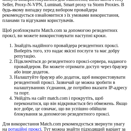
Seller, Proxy-N-VPN, Luminati, Smart proxy та Storm Proxies. В
будь-якому випадку перед вибором провайдера
рекомендується ознайомитися з їх умовами використання,
планами та відгуками користувачів.
Щоб розблокувати Match.com за допомогою резидентних
проксі, ви можете використовувати наступні кроки.
Знайдіть надійного провайдера резидентних проксі.
Виберіть того, хто надає якісні послуги та має добру
репутацію.
Підключіться до резидентного проксі-сервера, наданого
провайдером. Ви можете отримати доступ через браузер
або інше додаток.
Налаштуйте браузер або додаток, щоб використовувати
резидентний проксі. Зазвичай це можна зробити в
налаштуваннях з'єднання, де потрібно вказати IP-адресу
та порт.
Увійдіть на сайт match.com і прокрутіть, щоб
переконатися, що він відкривається без обмежень. Якщо
все добре, це означає, що ви успішно обійшли
блокування за допомогою резидентного проксі.
Для використання Match.com рекомендується звернути увагу
на
ротаційні проксі
. Тут можна знайти підходящий варіант за