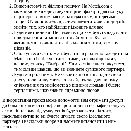
людину.
Використовуйте фільтри пошуку. На Match.com є
можливість використовувати різні фільтри для пошуку
партнерів за віком, місцезнаходженням, інтересами
тощо. З їх допомогою вдасться звузити коло кандидатів і
знайти тих, хто найбільше підходить для вас.
Будьте активними. Не чекайте, що вам будуть надсилати
повідомлення та запити на знайомство. Будьте
активними і починайте спілкування з тими, хто вам
цікавий.
Спілкуйтеся часто. Не забувайте періодично заходити на
Match.com і спілкуватися з тими, хто знаходиться у
вашому списку "Вибрані". Чим частіше ви спілкуєтеся,
тим більше шансів, що ви знайдете сумісного партнера.
Будьте терплячими. Не чекайте, що ви знайдете свою
другу половинку миттєво. Знайдіть час для пошуку,
спілкування та знайомства з різними людьми і будьте
терплячими, щоб знайти справжню любов.
Використання проксі може допомогти вам отримати доступ
до більшої кількості профілів і розширити географію пошуку,
але в кінцевому підсумку успіх буде залежати від того,
наскільки активно ви будете шукати свого ідеального
партнера і наскільки добре ви зможете встановити з ним
контакт.