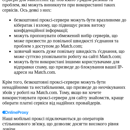
проблем, які можуть виникнути при використанні таких
сервісів. Ось деякі з них:
безкоштовні проксі-сервери можуть бути вразливими до
кібератак і взлому, що підвищує ризик витоку
конфіденційної інформації;
можуть пропонувати обмежений вибір серверів, що
може призвести до повільної швидкості з'єднання та
проблем з доступом до Match.com;
зазвичай мають дуже повільну швидкість з'єднання, що
може суттєво уповільнити роботу на сайті Match.com;
можуть бути використані іншими користувачами для
відправки спаму, що призведе до блокування вашої IP-
адреси на Match.com.
Крім того, безкоштовні проксі-сервери можуть бути
ненадійними та нестабільними, що призведе до неочікуваних
збоїв у роботі на Match.com. Тому, якщо ви хочете
використовувати проксі-сервери для сайту знайомств, краще
обирати платні сервіси від надійних провайдерів.
Наші мобільні проксі підключаються до операторів
стільникового зв'язку, що дозволяє досягти високого рівня
довіри.