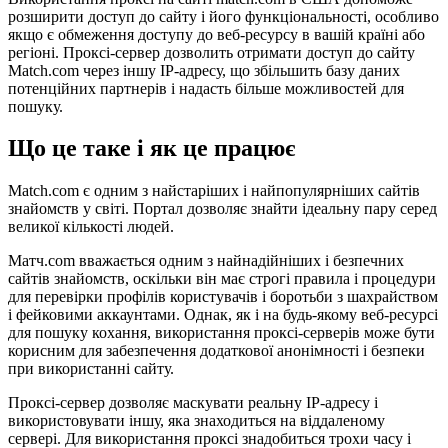
розширити доступ до сайту і його функціональності, особливо
якщо є обмеження доступу до веб-ресурсу в вашій країні або
регіоні. Проксі-сервер дозволить отримати доступ до сайту
Match.com через іншу IP-адресу, що збільшить базу даних
потенційних партнерів і надасть більше можливостей для
пошуку.
Що це таке і як це працює
Match.com є одним з найстаріших і найпопулярніших сайтів
знайомств у світі. Портал дозволяє знайти ідеальну пару серед
великої кількості людей.
Матч.com вважається одним з найнадійніших і безпечних
сайтів знайомств, оскільки він має строгі правила і процедури
для перевірки профілів користувачів і боротьби з шахрайством
і фейковими аккаунтами. Однак, як і на будь-якому веб-ресурсі
для пошуку кохання, використання проксі-серверів може бути
корисним для забезпечення додаткової анонімності і безпеки
при використанні сайту.
Проксі-сервер дозволяє маскувати реальну IP-адресу і
використовувати іншу, яка знаходиться на віддаленому
сервері. Для використання проксі знадобиться трохи часу і