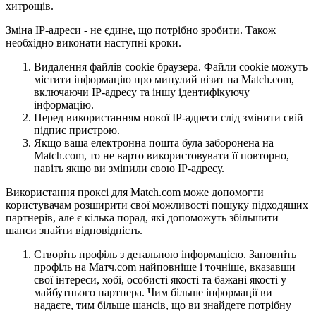
хитрощів.
Зміна IP-адреси - не єдине, що потрібно зробити. Також
необхідно виконати наступні кроки.
Видалення файлів cookie браузера. Файли cookie можуть
містити інформацію про минулий візит на Match.com,
включаючи IP-адресу та іншу ідентифікуючу
інформацію.
Перед використанням нової IP-адреси слід змінити свій
підпис пристрою.
Якщо ваша електронна пошта була заборонена на
Match.com, то не варто використовувати її повторно,
навіть якщо ви змінили свою IP-адресу.
Використання проксі для Match.com може допомогти
користувачам розширити свої можливості пошуку підходящих
партнерів, але є кілька порад, які допоможуть збільшити
шанси знайти відповідність.
Створіть профіль з детальною інформацією. Заповніть
профіль на Матч.com найповніше і точніше, вказавши
свої інтереси, хобі, особисті якості та бажані якості у
майбутнього партнера. Чим більше інформації ви
надаєте, тим більше шансів, що ви знайдете потрібну