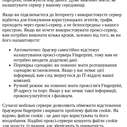
налаштувати сервер у вашому середовищі.
Якщо ви підключаєтеся до Інтернету і використовуєте сервер
відбитка для блокування користувацьких агентів, трафік
проходить через проксі-сервер, а не безпосередньо з вашого
пристрою. Якщо ви хочете використовувати проксі-сервер,
вам потрібно виконати кілька кроків, залежно від того, як ви
його налаштовуєте:
Автоматично: браузер самостійно відстежує
налаштування проксі-сервера Fingerprint, тому вам не
потрібно вводити додаткові дані.
Перевірка сценарію: ви повинні знати розташування
сценарію встановлення. Якщо у вас немає цієї
інформації, вам слід звернутися до ІТ-відділу вашої
компанії.
Ручний режим: ви повинні знати проксі-ім'я Fingerprint,
IP-адресу та порт. Якщо у вас немає такої інформації,
проконсультуйтеся з фахівцем.
Сучасні мобільні сервери дозволяють обмежити відстеження
браузером fingerprint і вирішити проблему файлів cookie. Як
відомо, файли cookie - це дані про користувача та його
вподобання. Надійні проксі-сервери кешують файли cookie
для захисту з'єднання, але зберігають їх приватність.