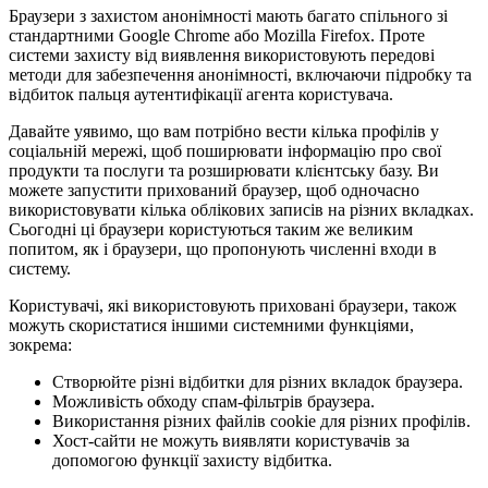
Браузери з захистом анонімності мають багато спільного зі
стандартними Google Chrome або Mozilla Firefox. Проте
системи захисту від виявлення використовують передові
методи для забезпечення анонімності, включаючи підробку та
відбиток пальця аутентифікації агента користувача.
Давайте уявимо, що вам потрібно вести кілька профілів у
соціальній мережі, щоб поширювати інформацію про свої
продукти та послуги та розширювати клієнтську базу. Ви
можете запустити прихований браузер, щоб одночасно
використовувати кілька облікових записів на різних вкладках.
Сьогодні ці браузери користуються таким же великим
попитом, як і браузери, що пропонують численні входи в
систему.
Користувачі, які використовують приховані браузери, також
можуть скористатися іншими системними функціями,
зокрема:
Створюйте різні відбитки для різних вкладок браузера.
Можливість обходу спам-фільтрів браузера.
Використання різних файлів cookie для різних профілів.
Хост-сайти не можуть виявляти користувачів за
допомогою функції захисту відбитка.