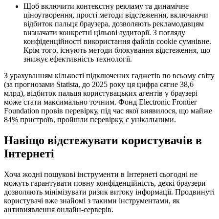
Щоб включити контекстну рекламу та динамічне
ціноутворення, прості методи відстеження, включаючи
відбиток пальця браузера, дозволяють рекламодавцям
визначати конкретні цільові аудиторії. З погляду
конфіденційності використання файлів cookie сумнівне.
Крім того, існують методи блокування відстеження, що
знижує ефективність технології.
З урахуванням кількості підключених гаджетів по всьому світу
(за прогнозами Statista, до 2025 року ця цифра сягне 38,6
млрд), відбиток пальця користувацьких агентів у браузері
може стати максимально точним. Фонд Electronic Frontier
Foundation провів перевірку, під час якої виявилося, що майже
84% пристроїв, пройшли перевірку, є унікальними.
Навіщо відстежувати користувачів в
Інтернеті
Хоча жодні пошукові інструменти в Інтернеті сьогодні не
можуть гарантувати повну конфіденційність, деякі браузери
дозволяють мінімізувати ризик витоку інформації. Продвинуті
користувачі вже знайомі з такими інструментами, як
антивиявлення онлайн-серверів.