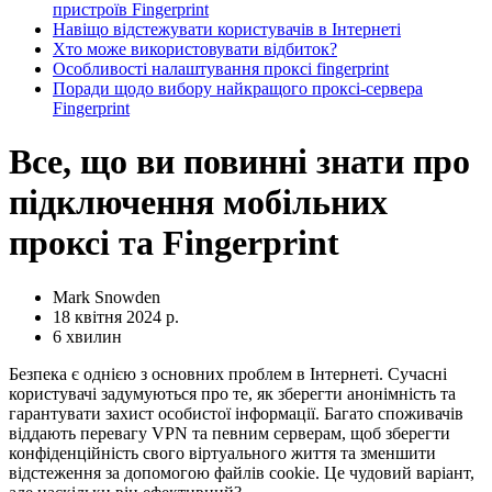
пристроїв Fingerprint
Навіщо відстежувати користувачів в Інтернеті
Хто може використовувати відбиток?
Особливості налаштування проксі fingerprint
Поради щодо вибору найкращого проксі-сервера
Fingerprint
Все, що ви повинні знати про
підключення мобільних
проксі та Fingerprint
Mark Snowden
18 квітня 2024 р.
6 хвилин
Безпека є однією з основних проблем в Інтернеті. Сучасні
користувачі задумуються про те, як зберегти анонімність та
гарантувати захист особистої інформації. Багато споживачів
віддають перевагу VPN та певним серверам, щоб зберегти
конфіденційність свого віртуального життя та зменшити
відстеження за допомогою файлів cookie. Це чудовий варіант,