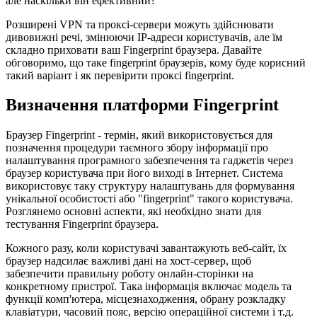
але наскільки він ефективний?
Розширені VPN та проксі-сервери можуть здійснювати
дивовижні речі, змінюючи IP-адреси користувачів, але їм
складно приховати ваш Fingerprint браузера. Давайте
обговоримо, що таке fingerprint браузерів, кому буде корисний
такий варіант і як перевірити проксі fingerprint.
Визначення платформи Fingerprint
Браузер Fingerprint - термін, який використовується для
позначення процедури таємного збору інформації про
налаштування програмного забезпечення та гаджетів через
браузер користувача при його виході в Інтернет. Система
використовує таку структуру налаштувань для формування
унікальної особистості або "fingerprint" такого користувача.
Розглянемо основні аспекти, які необхідно знати для
тестування Fingerprint браузера.
Кожного разу, коли користувачі завантажують веб-сайт, їх
браузер надсилає важливі дані на хост-сервер, щоб
забезпечити правильну роботу онлайн-сторінки на
конкретному пристрої. Така інформація включає модель та
функції комп'ютера, місцезнаходження, обрану розкладку
клавіатури, часовий пояс, версію операційної системи і т.д.