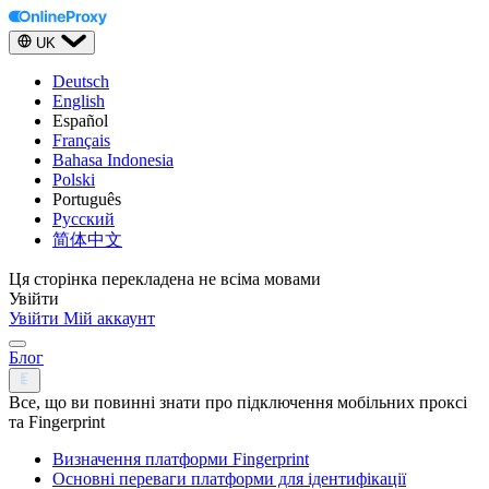
UK
Deutsch
English
Español
Français
Bahasa Indonesia
Polski
Português
Русский
简体中文
Ця сторінка перекладена не всіма мовами
Увійти
Увійти
Мій аккаунт
Блог
Все, що ви повинні знати про підключення мобільних проксі
та Fingerprint
Визначення платформи Fingerprint
Основні переваги платформи для ідентифікації