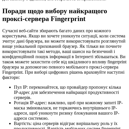
Поради щодо вибору найкращого
проксі-сервера Fingerprint
Сучасні веб-сайти збирають багато даних про кожного
користувача. Якщо ви хочете уникнути ситуації, коли система
зчитує дані браузера, ви можете використовувати розглянутий
вище унікальний прихований браузер. Як тільки ви почнете
використовувати такі методи, ваші шанси на безпечний і
конфіденційний пошук інформації в Інтернеті збільшаться. Ви
також можете захистити себе від шкідливого впливу fingerprint
браузера за допомогою певного мобільного проксі-сервера
Fingerprint. При виборі цифрових рішень враховуйте наступні
фактори:
Пул IP: переконайтеся, що провайдер пропонує кілька
IP-адрес для забезпечення найкращої продуктивності
серверів.
Ротація IP-адрес: важливо, щоб при кожному запиті IP-
маска змінювалася, не торкаючись внутрішнього IP-
адреси, щоб уникнути ризику блокування вашого IP-
адреси системою.
Вартість: ціна серверів відіграє вирішальну роль у їх
продуктивності. Вартість мобільних систем fingerprint