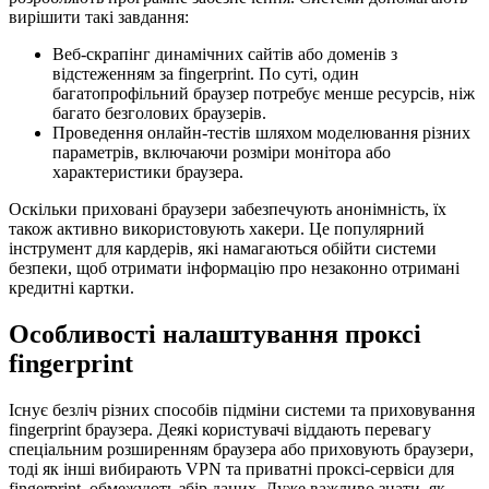
вирішити такі завдання:
Веб-скрапінг динамічних сайтів або доменів з
відстеженням за fingerprint. По суті, один
багатопрофільний браузер потребує менше ресурсів, ніж
багато безголових браузерів.
Проведення онлайн-тестів шляхом моделювання різних
параметрів, включаючи розміри монітора або
характеристики браузера.
Оскільки приховані браузери забезпечують анонімність, їх
також активно використовують хакери. Це популярний
інструмент для кардерів, які намагаються обійти системи
безпеки, щоб отримати інформацію про незаконно отримані
кредитні картки.
Особливості налаштування проксі
fingerprint
Існує безліч різних способів підміни системи та приховування
fingerprint браузера. Деякі користувачі віддають перевагу
спеціальним розширенням браузера або приховують браузери,
тоді як інші вибирають VPN та приватні проксі-сервіси для
fingerprint, обмежують збір даних. Дуже важливо знати, як