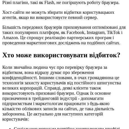
Різні плагіни, такі як Flash, не погіршують роботу браузера.
Хост-сайти не можуть збирати відбитки користувацьких
агентів, якщо ви використовуєте певний сервер.
Більшість передових браузерів приховування оптимізовані для
таких популярних платформ, як Facebook, Instagram, TikTok і
Amazon. Це спрощує реалізацію партнерських програм і
проведення маркетингових досліджень на подібних сайтах.
Хто може використовувати відбиток?
Коли звичайна людина чує про перевірку браузера за
відбитком, вона відразу думає про збереження
конфіденційності. Іншими словами, в очах громадянина це
технологія захисту користувачів від постійного шпигунства
великих корпорацій. Справді, деякі клієнти також
використовують приховані браузери. Однак їх основне
призначення в трейдинговій індустрії - допомагати
підприємствам і маркетологам працювати з будь-якою
кількістю облікових записів на сайтах, де така діяльність
заборонена. Це актуально для наступних категорій
користувачів:
Соціальним мережам потрібно контролювати профілі