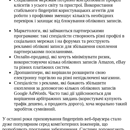
клієнтів з усього світу та пристрої. Використання
стабільного fingerprint користувацьких агентів для
роботи з профілями зменшує кількість необхідних
перевірок і захищає від блокування облікових записів.
Маркетологи, які займаються партнерськими
програмами: такі спеціалісти створюють різні профілі в
соціальних мережах і на форумах та реєструють
рекламні облікові записи для збільшення охоплення
партнерськими посиланнями.
Онлайн-продавці, які хочуть мінімізувати ризик,
використовуючи кілька облікових записів Amazon, eBay
та різних платіжних систем.
Дропшиппери, які вирішили розширити свою
електронну торгівлю на різні непідключені магазини.
Спеціалісти з реклами, які бажають збільшити
охоплення за допомогою кількох облікових записів
Google AdWords. Часто такі дії здійснюються для
вирішення арбітражних завдань (користувачі купують
трафік дешево, а продають дорого), хоча морально такий
заробіток сумнівний.
У останні роки приховування fingerprints веб-браузера стало
дуже популярним серед комп'ютерних інженерів, що
розробляють програмне забезпечення. Системи допомагають