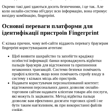
Окремо такі дані здаються досить безпечними, і це так. Але
коли онлайн-система об'єднує всю інформацію, вона отримує
вихідну комбінацію, fingerprint.
Основні переваги платформи для
ідентифікації пристроїв Fingerprint
Є кілька причин, чому веб-сайти віддають перевагу браузерам
fingerprint користувацьким агентам:
Щоб виявити шахрайство та запобігти крадіжку
особистої інформації: банки впроваджують відбитки
пальців браузерів для відстеження та припинення
незаконних транзакцій. Системи безпеки помічають
профілі клієнтів, якщо вони помічають спробу входу в
систему з кількох місць або пристроїв.
Надавати користувачам персоналізований контент:
відстеження персональних даних дозволяє онлайн-
торговим сайтам надавати клієнтам товари або послуги,
які можуть їх зацікавити. Метод відбитка пальця
дозволяє вам ефективно досягати торгових цілей і не
бути таким нав'язливим, як при використанні файлів
cookie.